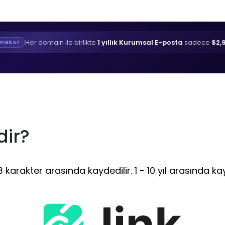
Her domain ile birlikte
1 yıllık Kurumsal E-posta
sadece
$2,
FIRSAT
dir?
 karakter arasında kaydedilir. 1 - 10 yıl arasında kay