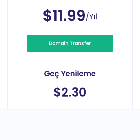
$11.99
/Yıl
Domain Transfer
Geç Yenileme
$2.30