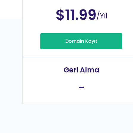
$11.99
/Yıl
Domain Kayıt
Geri Alma
-