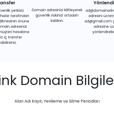
ransfer
Yönlend
Domain adresinizi kilitleyerek
venlik yetkisiz
ad@domainadre
güvenlik riskinizi ortadan
ıslar tarafından
adresini ücrets
kaldırın.
dilmesinin önüne
ad@gmail.com gi
main adresinizi
adresine üc
müşteri hesabına
yönlendirebil
iz iç transfer
bilirsiniz.
link Domain Bilgile
Alan Adı Kayıt, Yenileme ve Silme Periodları