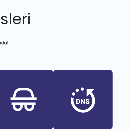
sleri
ada!