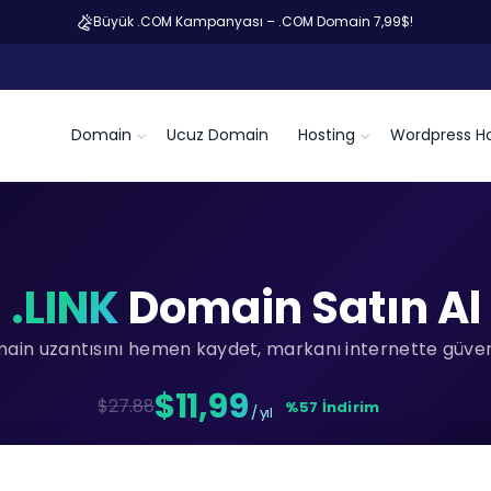
Büyük .COM Kampanyası – .COM Domain 7,99$!
Domain
Ucuz Domain
Hosting
Wordpress Ho
.LINK
Domain Satın Al
main uzantısını hemen kaydet, markanı internette güvenc
$11,99
$27.88
%57 İndirim
/ yıl