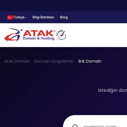
Türkçe
Bilgi Bankası
Blog
Atak Domain
Domain Sorgulama
.link Domain
İstediğin do