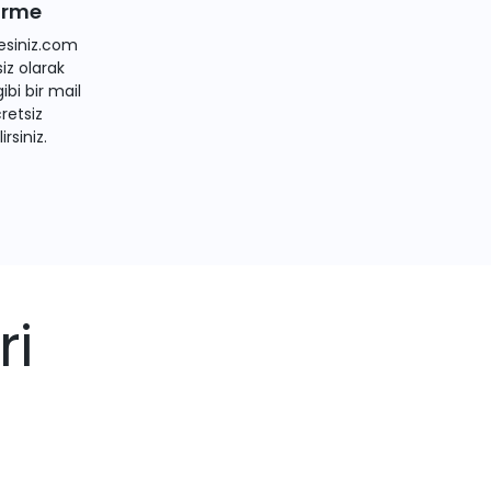
irme
siniz.com
iz olarak
bi bir mail
retsiz
irsiniz.
ri