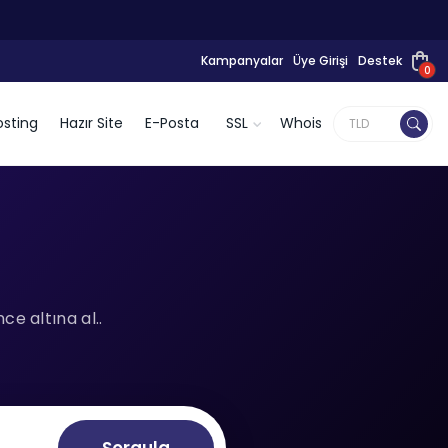
Kampanyalar
Üye Girişi
Destek
0
sting
Hazır Site
E-Posta
SSL
Whois
e altına al..