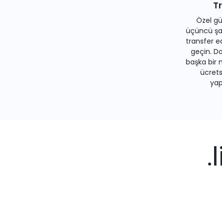
T
Özel gü
üçüncü şah
transfer e
geçin. Do
başka bir 
ücrets
yapa
.