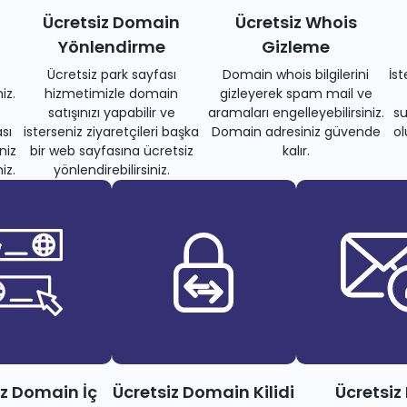
Ücretsiz Domain
Ücretsiz Whois
Yönlendirme
Gizleme
Ücretsiz park sayfası
Domain whois bilgilerini
İs
iz.
hizmetimizle domain
gizleyerek spam mail ve
satışınızı yapabilir ve
aramaları engelleyebilirsiniz.
su
sı
isterseniz ziyaretçileri başka
Domain adresiniz güvende
ol
niz
bir web sayfasına ücretsiz
kalır.
iz.
yönlendirebilirsiniz.
iz Domain İç
Ücretsiz Domain Kilidi
Ücretsiz