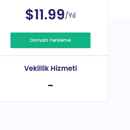
$11.99
/Yıl
Domain Yenileme
Vekillik Hizmeti
-