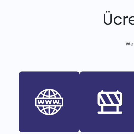
Ücre
Web