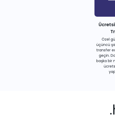
Ücrets
T
Özel gü
üçüncü şah
transfer e
geçin. Do
başka bir 
ücrets
yapa