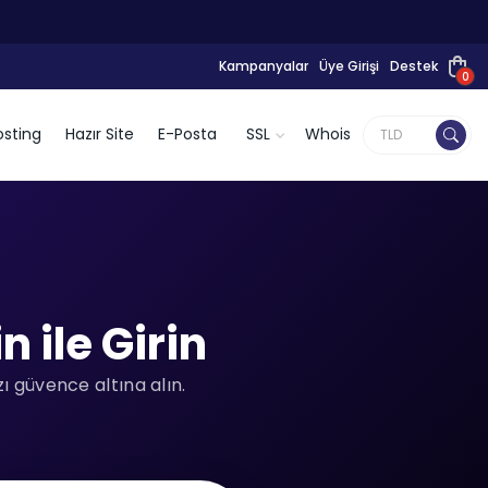
Kampanyalar
Üye Girişi
Destek
0
sting
Hazır Site
E-Posta
SSL
Whois
 ile Girin
ı güvence altına alın.