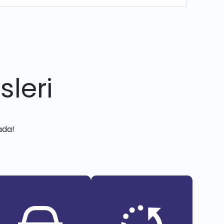
sleri
ada!