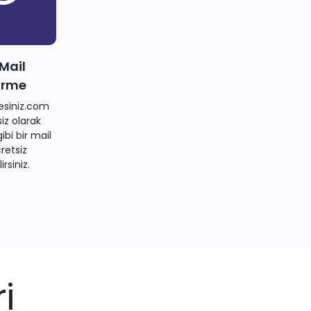
 Mail
irme
siniz.com
iz olarak
bi bir mail
retsiz
irsiniz.
i