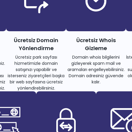
Ücretsiz Domain
Ücretsiz Whois
Yönlendirme
Gizleme
Ücretsiz park sayfası
Domain whois bilgilerini
İs
iz.
hizmetimizle domain
gizleyerek spam mail ve
satışınızı yapabilir ve
aramaları engelleyebilirsiniz.
su
sı
isterseniz ziyaretçileri başka
Domain adresiniz güvende
ol
niz
bir web sayfasına ücretsiz
kalır.
iz.
yönlendirebilirsiniz.