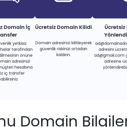
iz Domain İç
Ücretsiz Domain Kilidi
Ücretsiz
ransfer
Yönlend
Domain adresinizi kilitleyerek
venlik yetkisiz
ad@domainadre
güvenlik riskinizi ortadan
ıslar tarafından
adresini ücrets
kaldırın.
dilmesinin önüne
ad@gmail.com gi
main adresinizi
adresine üc
müşteri hesabına
yönlendirebil
iz iç transfer
bilirsiniz.
.hu Domain Bilgiler