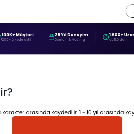
100K+ Müşteri
25 Yıl Deneyim
1.600+ Uza
200+ ülkede aktif
Domain & Hosting
ccTLD dahil
ir?
rakter arasında kaydedilir. 1 - 10 yıl arasında kayd