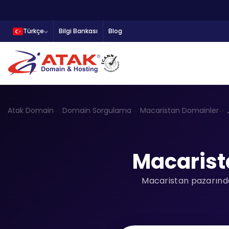
Türkçe
Bilgi Bankası
Blog
Atak Domain
Domain Sorgulama
Macaristan Domainler
Macarist
Macaristan pazarında 