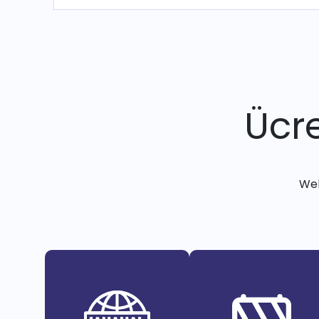
Ücre
Web