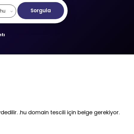
Sorgula
.hu
ntı
edilir. .hu domain tescili için belge gerekiyor.