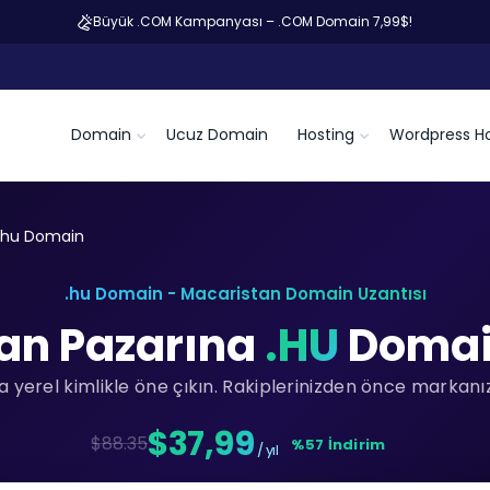
Büyük .COM Kampanyası – .COM Domain 7,99$!
Domain
Ucuz Domain
Hosting
Wordpress Ho
.hu Domain
.hu Domain - Macaristan Domain Uzantısı
an Pazarına
.HU
Domain
yerel kimlikle öne çıkın. Rakiplerinizden önce markanız
$37,99
$88.35
%57 İndirim
/ yıl