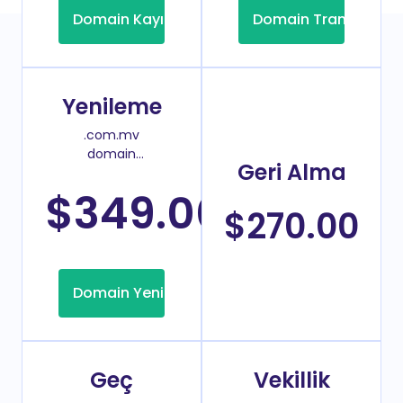
Domain Kayıt
Domain Transfer
Yenileme
.com.mv
domain
Geri Alma
yenileme
fiyatı
$349.00
/Yıl
$270.00
Domain Yenileme
Geç
Vekillik