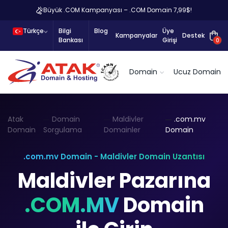
Büyük .COM Kampanyası – .COM Domain 7,99$!
Türkçe
Bilgi
Blog
Üye
Kampanyalar
Destek
Bankası
Girişi
0
Domain
Ucuz Domain
Atak
Domain
Maldivler
.com.mv
Domain
Sorgulama
Domainler
Domain
.com.mv Domain - Maldivler Domain Uzantısı
Maldivler Pazarına
.COM.MV
Domain