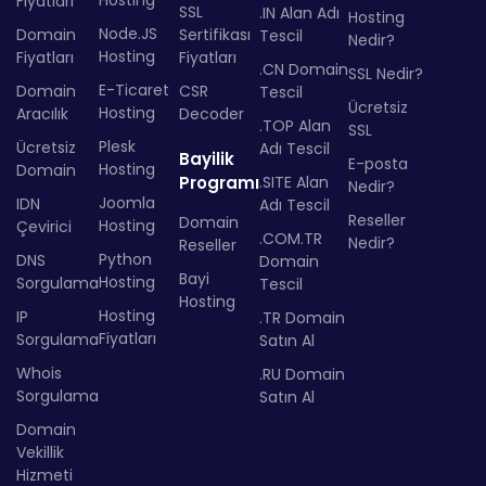
Fiyatları
SSL
.IN Alan Adı
Hosting
Node.JS
Domain
Sertifikası
Tescil
Nedir?
Hosting
Fiyatları
Fiyatları
.CN Domain
SSL Nedir?
E-Ticaret
Domain
CSR
Tescil
Ücretsiz
Hosting
Aracılık
Decoder
.TOP Alan
SSL
Plesk
Ücretsiz
Adı Tescil
Bayilik
E-posta
Hosting
Domain
Programı
.SITE Alan
Nedir?
Joomla
IDN
Adı Tescil
Reseller
Domain
Hosting
Çevirici
.COM.TR
Nedir?
Reseller
Python
DNS
Domain
Bayi
Hosting
Sorgulama
Tescil
Hosting
Hosting
IP
.TR Domain
Fiyatları
Sorgulama
Satın Al
Whois
.RU Domain
Sorgulama
Satın Al
Domain
Vekillik
Hizmeti