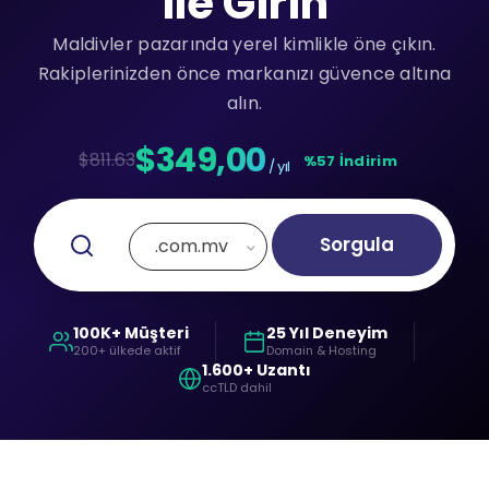
ile Girin
Maldivler pazarında yerel kimlikle öne çıkın.
Rakiplerinizden önce markanızı güvence altına
alın.
$349,00
$811.63
%57 İndirim
/ yıl
Sorgula
.com.mv
100K+ Müşteri
25 Yıl Deneyim
200+ ülkede aktif
Domain & Hosting
1.600+ Uzantı
ccTLD dahil