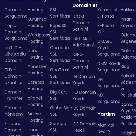
Domainler
Domain
Hosting
SSL
Kurumsal
Hakkım
Sorgulama
Sertifikası
E-Posta
.COM
Kurumsal
İnsan
Domain
Toplu
Hosting
RapidSSL
E-Posta
Kaynakl
Satın Al
Domain
SSL
Kur
Wordpress
Ödem
Sorgulama
Sertifikası
.NET Alan
Hosting
DMARC
Seçenek
Adı Satın Al
ccTLD -
Comodo
Kaydı
Ucuz
Online
Ülke Kodlu
SSL
Sorgulama
.ORG
Hosting
Ödem
Domain
Sertifikası
Domain
DKIM Kaydı
Yönetilen
Blog
Satın Al
TLD -
GeoTrust
Sorgulama
Hosting
Hukuki
Domain
SSL
.AI Domain
SPF
Ücretsiz
Sözleş
Uzantıları
Sertifikası
Kaydı
Sorgulama
Hosting
ve
Domain
DigiCert
.IO Domain
MX
Politika
cPanel
Transfer
SSL
Kaydı
Sorgulama
Hosting
Domai
Domain
GlobalSign
.US Domain
Kayıt Ve
Sınırsız
Yardım
Yönetimi
SSL
Kaydı
Açıkla
Hosting
En Ucuz
Sectigo
Politika
.DE Domain
Alan Adı
Linux
Domain
SSL
Tescil
Nedir?
İletişim
Hosting