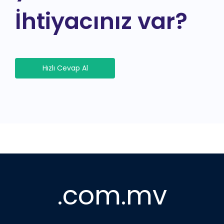
İhtiyacınız var?
Hızlı Cevap Al
.com.mv