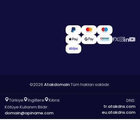
©2026
Atakdomain
Tüm hakları saklıdır.
Türkiye
İngiltere
Kıbrıs
DNS:
tr.atakdns.com
Kötüye Kullanım Bildir:
eu.atakdns.com
domain@apiname.com