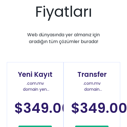
Fiyatları
Web dünyasında yer almanız için
aradığın tüm çözümler burada!
Yeni Kayıt
Transfer
.com.mv
.com.mv
domain yeni
domain
kayıt fiyatı
transfer fiyatı
$349.00
$349.0
/Yıl