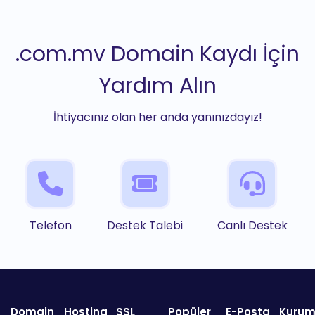
.com.mv Domain Kaydı İçin
Yardım Alın
İhtiyacınız olan her anda yanınızdayız!
Telefon
Destek Talebi
Canlı Destek
Domain
Hosting
SSL
Popüler
E-Posta
Kurum