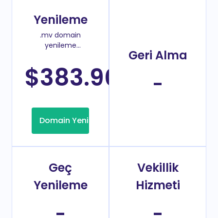
Yenileme
.mv domain
yenileme
Geri Alma
fiyatı
$383.90
/Yıl
-
Domain Yenileme
Geç
Vekillik
Yenileme
Hizmeti
-
-