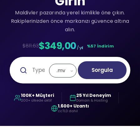
Girin
Maldivler pazarında yerel kimlikle öne çıkın.
Rakiplerinizden önce markanızı güvence altına
alın.
$349,00
$811.63
%57 İndirim
/ yıl
Sorgula
.mv
100K+ Müşteri
25 Yıl Deneyim
200+ ülkede aktif
Domain & Hosting
1.600+ Uzantı
ccTLD dahil