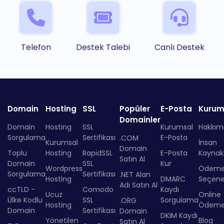
Telefon
Destek Talebi
Canlı Destek
Domain
Hosting
SSL
Popüler
E-Posta
Kurum
Domainler
Domain
Hosting
SSL
Kurumsal
Hakkım
Sorgulama
Sertifikası
E-Posta
.COM
Kurumsal
İnsan
Domain
Toplu
Hosting
RapidSSL
E-Posta
Kaynakl
Satın Al
Domain
SSL
Kur
Wordpress
Ödem
Sorgulama
Sertifikası
.NET Alan
Hosting
DMARC
Seçenek
Adı Satın Al
ccTLD -
Comodo
Kaydı
Ucuz
Online
Ülke Kodlu
SSL
Sorgulama
.ORG
Hosting
Ödem
Domain
Sertifikası
Domain
DKIM Kaydı
Yönetilen
Blog
Satın Al