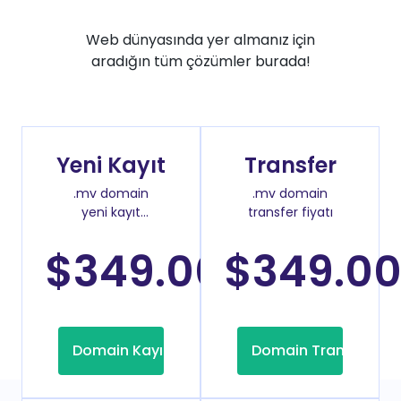
Web dünyasında yer almanız için
aradığın tüm çözümler burada!
Yeni Kayıt
Transfer
.mv domain
.mv domain
yeni kayıt
transfer fiyatı
fiyatı
$349.00
$349.0
/Yıl
Domain Kayıt
Domain Transfer