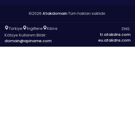
©2026
Atakdomain
Tüm hakları saklıdır.
Türkiye
İngiltere
Kıbrıs
DNS:
tr.atakdns.com
Kötüye Kullanım Bildir:
eu.atakdns.com
domain@apiname.com