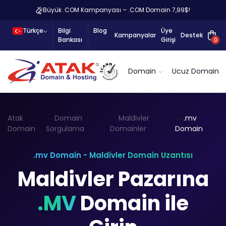
Büyük .COM Kampanyası – .COM Domain 7,99$!
Türkçe
Bilgi
Blog
Üye
Kampanyalar
Destek
Bankası
Girişi
0
Domain
Ucuz Domain
Atak
Domain
Maldivler
.mv
Domain
Sorgulama
Domainler
Domain
.mv Domain - Maldivler Domain Uzantısı
Maldivler Pazarına
.MV
Domain ile