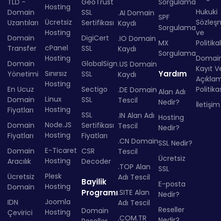
TLD -
GeoTrust
Sorgulama
Hosting
Hukuki
Domain
SSL
.AI Domain
SPF
Ücretsiz
Sözleş
Uzantıları
Sertifikası
Kaydı
Sorgulama
Hosting
ve
Domain
DigiCert
.IO Domain
MX
Politika
cPanel
Transfer
SSL
Kaydı
Sorgulama
Hosting
Domai
Domain
GlobalSign
.US Domain
Kayıt Ve
Sınırsız
Yardım
Yönetimi
SSL
Kaydı
Açıkla
Hosting
En Ucuz
Sectigo
Politika
.DE Domain
Alan Adı
Linux
Domain
SSL
Tescil
Nedir?
İletişim
Hosting
Fiyatları
SSL
.IN Alan Adı
Hosting
Node.JS
Domain
Sertifikası
Tescil
Nedir?
Hosting
Fiyatları
Fiyatları
.CN Domain
SSL Nedir?
E-Ticaret
Domain
CSR
Tescil
Ücretsiz
Hosting
Aracılık
Decoder
.TOP Alan
SSL
Plesk
Ücretsiz
Adı Tescil
Bayilik
E-posta
Hosting
Domain
Programı
.SITE Alan
Nedir?
Joomla
IDN
Adı Tescil
Reseller
Domain
Hosting
Çevirici
.COM.TR
Nedir?
Reseller