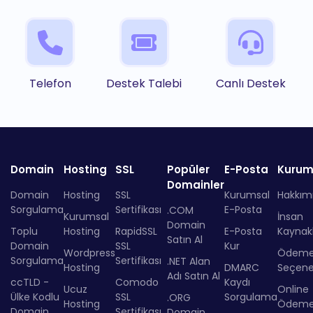
Telefon
Destek Talebi
Canlı Destek
Domain
Hosting
SSL
Popüler
E-Posta
Kurum
Domainler
Domain
Hosting
SSL
Kurumsal
Hakkım
Sorgulama
Sertifikası
E-Posta
.COM
Kurumsal
İnsan
Domain
Toplu
Hosting
RapidSSL
E-Posta
Kaynakl
Satın Al
Domain
SSL
Kur
Wordpress
Ödem
Sorgulama
Sertifikası
.NET Alan
Hosting
DMARC
Seçenek
Adı Satın Al
ccTLD -
Comodo
Kaydı
Ucuz
Online
Ülke Kodlu
SSL
Sorgulama
.ORG
Hosting
Ödem
Domain
Sertifikası
Domain