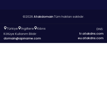
©2026
Atakdomain
Tüm hakları saklıdır.
Türkiye
İngiltere
Kıbrıs
DNS:
tr.atakdns.com
Kötüye Kullanım Bildir:
eu.atakdns.com
domain@apiname.com