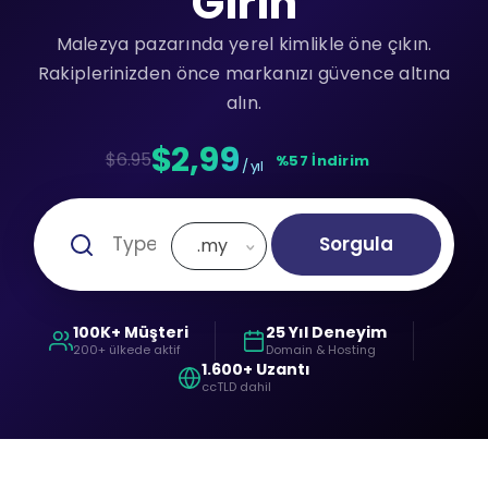
Girin
Malezya pazarında yerel kimlikle öne çıkın.
Rakiplerinizden önce markanızı güvence altına
alın.
$2,99
$6.95
%57 İndirim
/ yıl
Sorgula
.my
100K+ Müşteri
25 Yıl Deneyim
200+ ülkede aktif
Domain & Hosting
1.600+ Uzantı
ccTLD dahil