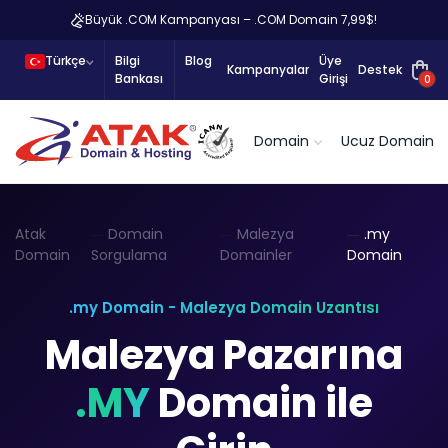
Büyük .COM Kampanyası – .COM Domain 7,99$!
Türkçe
Bilgi
Blog
Üye
Kampanyalar
Destek
Bankası
Girişi
0
Domain
Ucuz Domain
Atak
Domain
Malezya
.my
Domain
Sorgulama
Domainler
Domain
.my Domain - Malezya Domain Uzantısı
Malezya Pazarına
.MY
Domain ile