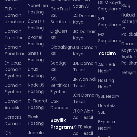
DKIM Kaydı
Yönetilen
Blog
Satın Al
TLD -
GeoTrust
Sorgulama
Hosting
Hukuki
Domain
SSL
.AI Domain
SPF
Ücretsiz
Sözleş
Uzantıları
Sertifikası
Kaydı
Sorgulama
Hosting
ve
Domain
DigiCert
.IO Domain
MX
Politika
cPanel
Transfer
SSL
Kaydı
Sorgulama
Hosting
Domai
Domain
GlobalSign
.US Domain
Kayıt Ve
Sınırsız
Yardım
Yönetimi
SSL
Kaydı
Açıkla
Hosting
En Ucuz
Sectigo
Politika
.DE Domain
Alan Adı
Linux
Domain
SSL
Tescil
Nedir?
İletişim
Hosting
Fiyatları
SSL
.IN Alan Adı
Hosting
Node.JS
Domain
Sertifikası
Tescil
Nedir?
Hosting
Fiyatları
Fiyatları
.CN Domain
SSL Nedir?
E-Ticaret
Domain
CSR
Tescil
Ücretsiz
Hosting
Aracılık
Decoder
.TOP Alan
SSL
Plesk
Ücretsiz
Adı Tescil
Bayilik
E-posta
Hosting
Domain
Programı
.SITE Alan
Nedir?
Joomla
IDN
Adı Tescil