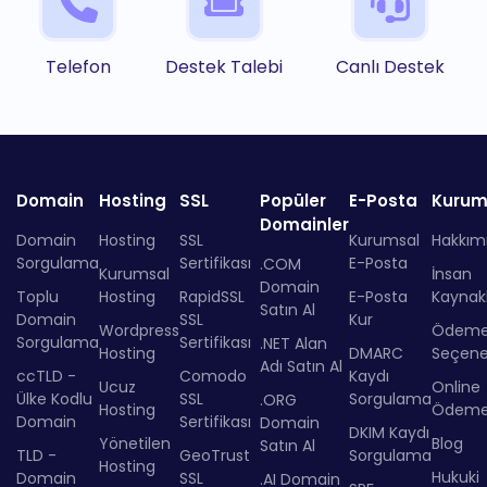
Telefon
Destek Talebi
Canlı Destek
Domain
Hosting
SSL
Popüler
E-Posta
Kurum
Domainler
Domain
Hosting
SSL
Kurumsal
Hakkım
Sorgulama
Sertifikası
E-Posta
.COM
Kurumsal
İnsan
Domain
Toplu
Hosting
RapidSSL
E-Posta
Kaynakl
Satın Al
Domain
SSL
Kur
Wordpress
Ödem
Sorgulama
Sertifikası
.NET Alan
Hosting
DMARC
Seçenek
Adı Satın Al
ccTLD -
Comodo
Kaydı
Ucuz
Online
Ülke Kodlu
SSL
Sorgulama
.ORG
Hosting
Ödem
Domain
Sertifikası
Domain
DKIM Kaydı
Yönetilen
Blog
Satın Al
TLD -
GeoTrust
Sorgulama
Hosting
Hukuki
Domain
SSL
.AI Domain