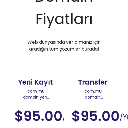
Fiyatları
Web dünyasında yer almanız için
aradığın tüm çözümler burada!
Yeni Kayıt
Transfer
.com.mu
.com.mu
domain yeni
domain
kayıt fiyatı
transfer fiyatı
$95.00
$95.00
/Yıl
/Yı