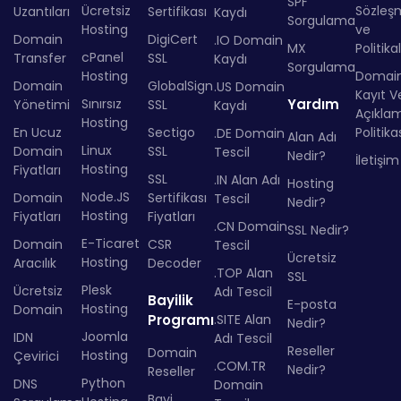
SPF
Ücretsiz
Sözleş
Uzantıları
Sertifikası
Kaydı
Sorgulama
Hosting
ve
Domain
DigiCert
.IO Domain
MX
Politika
cPanel
Transfer
SSL
Kaydı
Sorgulama
Hosting
Domai
Domain
GlobalSign
.US Domain
Kayıt Ve
Sınırsız
Yardım
Yönetimi
SSL
Kaydı
Açıkla
Hosting
En Ucuz
Sectigo
Politika
.DE Domain
Alan Adı
Linux
Domain
SSL
Tescil
Nedir?
İletişim
Hosting
Fiyatları
SSL
.IN Alan Adı
Hosting
Node.JS
Domain
Sertifikası
Tescil
Nedir?
Hosting
Fiyatları
Fiyatları
.CN Domain
SSL Nedir?
E-Ticaret
Domain
CSR
Tescil
Ücretsiz
Hosting
Aracılık
Decoder
.TOP Alan
SSL
Plesk
Ücretsiz
Adı Tescil
Bayilik
E-posta
Hosting
Domain
Programı
.SITE Alan
Nedir?
Joomla
IDN
Adı Tescil
Reseller
Domain
Hosting
Çevirici
.COM.TR
Nedir?
Reseller
Python
DNS
Domain
Bayi