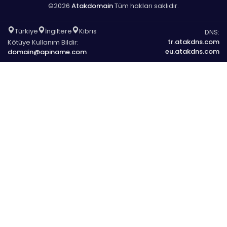
©2026
Atakdomain
Tüm hakları saklıdır.
Türkiye
İngiltere
Kıbrıs
DNS:
tr.atakdns.com
Kötüye Kullanım Bildir:
eu.atakdns.com
domain@apiname.com