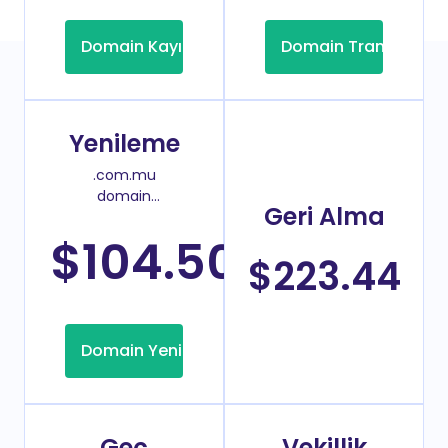
Domain Kayıt
Domain Transfer
Yenileme
.com.mu
domain
Geri Alma
yenileme
fiyatı
$104.50
/Yıl
$223.44
Domain Yenileme
Geç
Vekillik