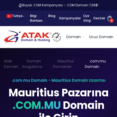
Büyük .COM Kampanyası – .COM Domain 7,99$!
Türkçe
Bilgi
Blog
Üye
Kampanyalar
Destek
Bankası
Girişi
0
Domain
Ucuz Domain
Atak
Domain
Mauritius
.com.mu
Domain
Sorgulama
Domainler
Domain
.com.mu Domain - Mauritius Domain Uzantısı
Mauritius Pazarına
.COM.MU
Domain