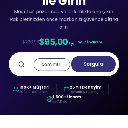
ile Girin
Mauritius pazarında yerel kimlikle öne çıkın.
Rakiplerinizden önce markanızı güvence altına
alın.
$95,00
$220.93
%57 İndirim
/ yıl
Sorgula
.com.mu
100K+ Müşteri
25 Yıl Deneyim
200+ ülkede aktif
Domain & Hosting
1.600+ Uzantı
ccTLD dahil