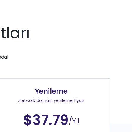
ları
ada!
Yenileme
.network domain yenileme fiyatı
$37.79
/Yıl