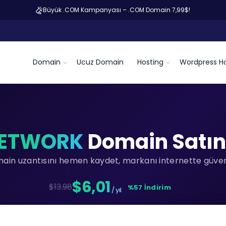
Büyük .COM Kampanyası – .COM Domain 7,99$!
Domain
Ucuz Domain
Hosting
Wordpress Ho
NETWORK
Domain Satın
main uzantısını hemen kaydet, markanı internette güvenc
$6,01
$13.98
%57 İndirim
/ yıl