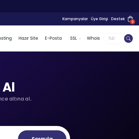
Kampanyalar
Üye Girişi
Destek
0
sting
Hazır Site
E-Posta
SSL
Whois
 Al
e altına al..