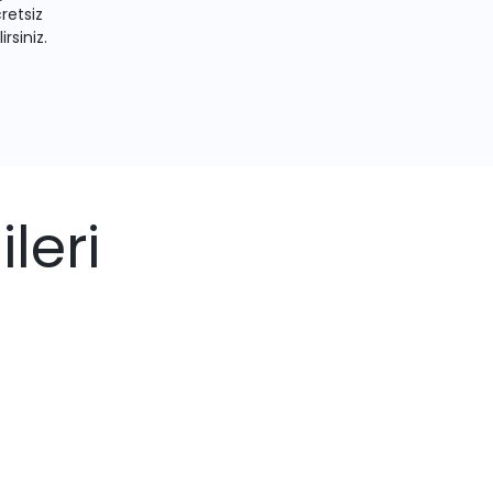
retsiz
irsiniz.
leri