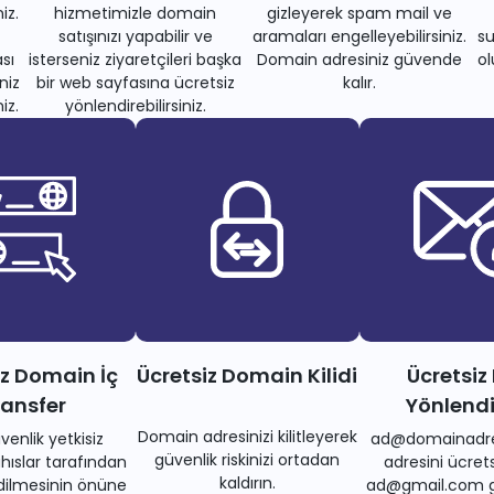
iz.
hizmetimizle domain
gizleyerek spam mail ve
satışınızı yapabilir ve
aramaları engelleyebilirsiniz.
su
sı
isterseniz ziyaretçileri başka
Domain adresiniz güvende
ol
niz
bir web sayfasına ücretsiz
kalır.
iz.
yönlendirebilirsiniz.
iz Domain İç
Ücretsiz Domain Kilidi
Ücretsiz
ransfer
Yönlend
Domain adresinizi kilitleyerek
venlik yetkisiz
ad@domainadre
güvenlik riskinizi ortadan
ıslar tarafından
adresini ücrets
kaldırın.
dilmesinin önüne
ad@gmail.com gi