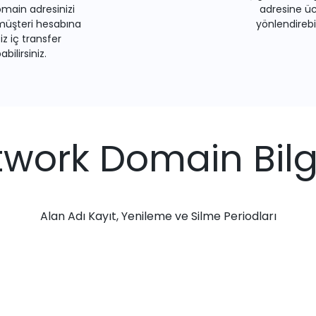
main adresinizi
adresine üc
müşteri hesabına
yönlendirebil
iz iç transfer
bilirsiniz.
twork Domain Bilgi
Alan Adı Kayıt, Yenileme ve Silme Periodları