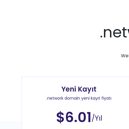
.ne
Web
Yeni Kayıt
.network domain yeni kayıt fiyatı
$6.01
/Yıl