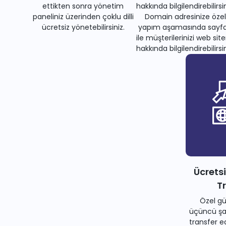
ettikten sonra yönetim
hakkında bilgilendirebilirsin
paneliniz üzerinden çoklu dilli
Domain adresinize özel
ücretsiz yönetebilirsiniz.
yapım aşamasında sayfa
ile müşterilerinizi web site
hakkında bilgilendirebilirsin
Ücrets
T
Özel gü
üçüncü şah
transfer e