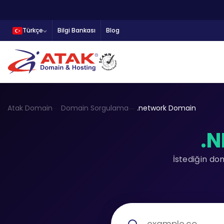
Türkçe
Bilgi Bankası
Blog
Atak Domain
Domain Sorgulama
.network Domain
.
İstediğin do