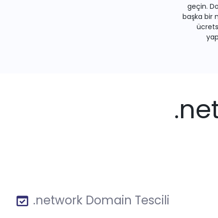
geçin. Do
başka bir 
ücrets
yapa
.ne
.network Domain Tescili