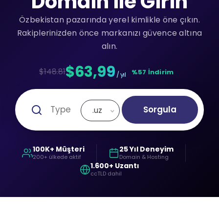
Domain ile Girin
Özbekistan pazarında yerel kimlikle öne çıkın.
Rakiplerinizden önce markanızı güvence altına
alın.
$63,99
$148.81
%57 İndirim
/ yıl
Sorgula
.uz
100K+ Müşteri
25 Yıl Deneyim
200+ ülkede aktif
Domain & Hosting
1.600+ Uzantı
ccTLD dahil