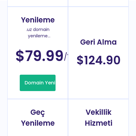
Yenileme
.uz domain
yenileme
Geri Alma
fiyatı
$79.99
/Yıl
$124.90
Domain Yenileme
Geç
Vekillik
Yenileme
Hizmeti