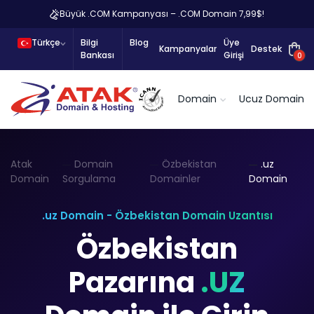
Büyük .COM Kampanyası – .COM Domain 7,99$!
Türkçe
Bilgi
Blog
Üye
Kampanyalar
Destek
Bankası
Girişi
0
Domain
Ucuz Domain
Atak
Domain
Özbekistan
.uz
Domain
Sorgulama
Domainler
Domain
.uz Domain - Özbekistan Domain Uzantısı
Özbekistan
Pazarına
.UZ