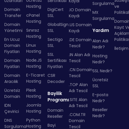
Ücretsiz
Sözleş
Uzantıları
Sertifikası
Kaydı
Sorgulama
Hosting
ve
Domain
DigiCert
.IO Domain
MX
Politika
cPanel
Transfer
SSL
Kaydı
Sorgulama
Hosting
Domai
Domain
GlobalSign
.US Domain
Kayıt Ve
Sınırsız
Yardım
Yönetimi
SSL
Kaydı
Açıkla
Hosting
En Ucuz
Sectigo
Politika
.DE Domain
Alan Adı
Linux
Domain
SSL
Tescil
Nedir?
İletişim
Hosting
Fiyatları
SSL
.IN Alan Adı
Hosting
Node.JS
Domain
Sertifikası
Tescil
Nedir?
Hosting
Fiyatları
Fiyatları
.CN Domain
SSL Nedir?
E-Ticaret
Domain
CSR
Tescil
Ücretsiz
Hosting
Aracılık
Decoder
.TOP Alan
SSL
Plesk
Ücretsiz
Adı Tescil
Bayilik
E-posta
Hosting
Domain
Programı
.SITE Alan
Nedir?
Joomla
IDN
Adı Tescil
Reseller
Domain
Hosting
Çevirici
.COM.TR
Nedir?
Reseller
Python
DNS
Domain
Bayi
Hosting
Sorgulama
Tescil