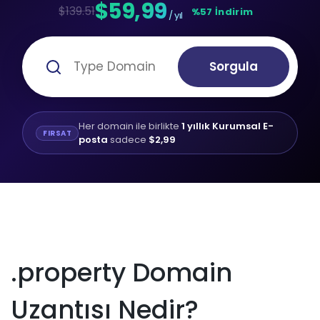
$59,99
$139.51
%57 İndirim
/ yıl
Sorgula
Her domain ile birlikte
1 yıllık Kurumsal E-
FIRSAT
posta
sadece
$2,99
.property Domain
Uzantısı Nedir?