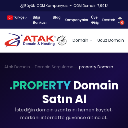
Büyük .COM Kampanyası – .COM Domain 7,99$!
Türkçe
Bilgi
Blog
Üye
Kampanyalar
Destek
Bankası
Girişi
0
Domain
Ucuz Domain
Atak Domain
Domain Sorgulama
.property Domain
.PROPERTY
Domain
Satın Al
İstediğin domain uzantısını hemen kaydet,
markanı internette güvence altına al..