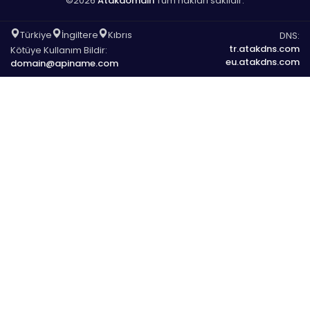
©2026
Atakdomain
Tüm hakları saklıdır.
Türkiye
İngiltere
Kıbrıs
DNS:
tr.atakdns.com
Kötüye Kullanım Bildir:
eu.atakdns.com
domain@apiname.com