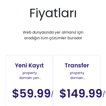
Fiyatları
Web dünyasında yer almanız için
aradığın tüm çözümler burada!
Yeni Kayıt
Transfer
.property
.property
domain yeni
domain
kayıt fiyatı
transfer fiyatı
$59.99
$149.99
/Yıl
/