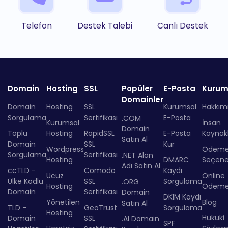
Telefon
Destek Talebi
Canlı Destek
Domain
Hosting
SSL
Popüler
E-Posta
Kurum
Domainler
Domain
Hosting
SSL
Kurumsal
Hakkım
Sorgulama
Sertifikası
E-Posta
.COM
Kurumsal
İnsan
Domain
Toplu
Hosting
RapidSSL
E-Posta
Kaynakl
Satın Al
Domain
SSL
Kur
Wordpress
Ödem
Sorgulama
Sertifikası
.NET Alan
Hosting
DMARC
Seçenek
Adı Satın Al
ccTLD -
Comodo
Kaydı
Ucuz
Online
Ülke Kodlu
SSL
Sorgulama
.ORG
Hosting
Ödem
Domain
Sertifikası
Domain
DKIM Kaydı
Yönetilen
Blog
Satın Al
TLD -
GeoTrust
Sorgulama
Hosting
Hukuki
Domain
SSL
.AI Domain
SPF