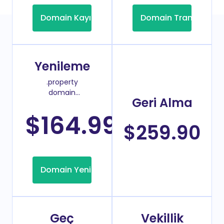
Domain Kayıt
Domain Transfer
Yenileme
.property
domain
Geri Alma
yenileme
fiyatı
$164.99
/Yıl
$259.90
Domain Yenileme
Geç
Vekillik