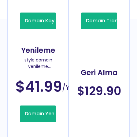
Domain Kayıt
Domain Transfer
Yenileme
.style domain
yenileme
Geri Alma
fiyatı
$41.99
/Yıl
$129.90
Domain Yenileme