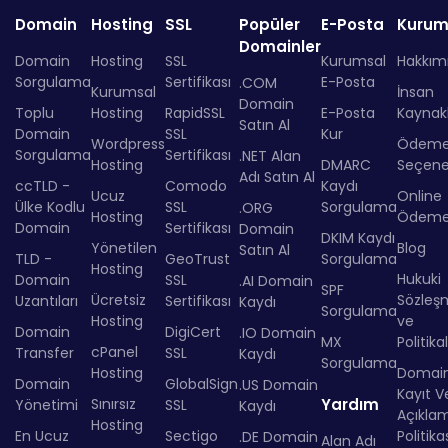
Domain
Hosting
SSL
Popüler
E-Posta
Kurum
Domainler
Domain
Hosting
SSL
Kurumsal
Hakkım
Sorgulama
Sertifikası
E-Posta
.COM
Kurumsal
İnsan
Domain
Toplu
Hosting
RapidSSL
E-Posta
Kaynakl
Satın Al
Domain
SSL
Kur
Wordpress
Ödem
Sorgulama
Sertifikası
.NET Alan
Hosting
DMARC
Seçenek
Adı Satın Al
ccTLD -
Comodo
Kaydı
Ucuz
Online
Ülke Kodlu
SSL
Sorgulama
.ORG
Hosting
Ödem
Domain
Sertifikası
Domain
DKIM Kaydı
Yönetilen
Blog
Satın Al
TLD -
GeoTrust
Sorgulama
Hosting
Hukuki
Domain
SSL
.AI Domain
SPF
Ücretsiz
Sözleş
Uzantıları
Sertifikası
Kaydı
Sorgulama
Hosting
ve
Domain
DigiCert
.IO Domain
MX
Politika
cPanel
Transfer
SSL
Kaydı
Sorgulama
Hosting
Domai
Domain
GlobalSign
.US Domain
Kayıt Ve
Sınırsız
Yardım
Yönetimi
SSL
Kaydı
Açıkla
Hosting
En Ucuz
Sectigo
Politika
.DE Domain
Alan Adı