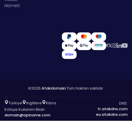
Hizmeti
©2026
Atakdomain
Tüm hakları saklıdır.
Türkiye
İngiltere
Kıbrıs
DNS:
tr.atakdns.com
Kötüye Kullanım Bildir:
eu.atakdns.com
domain@apiname.com