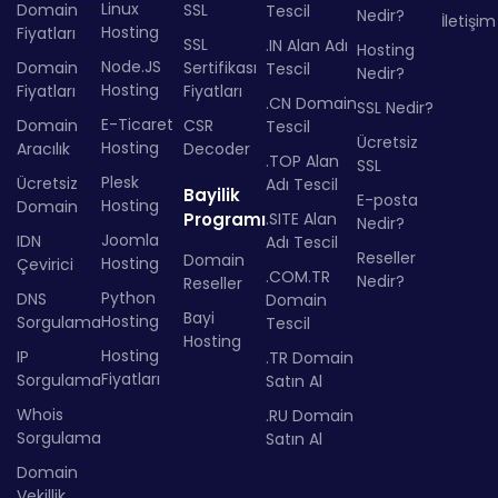
Linux
Domain
SSL
Tescil
Nedir?
İletişim
Hosting
Fiyatları
SSL
.IN Alan Adı
Hosting
Node.JS
Domain
Sertifikası
Tescil
Nedir?
Hosting
Fiyatları
Fiyatları
.CN Domain
SSL Nedir?
E-Ticaret
Domain
CSR
Tescil
Ücretsiz
Hosting
Aracılık
Decoder
.TOP Alan
SSL
Plesk
Ücretsiz
Adı Tescil
Bayilik
E-posta
Hosting
Domain
Programı
.SITE Alan
Nedir?
Joomla
IDN
Adı Tescil
Reseller
Domain
Hosting
Çevirici
.COM.TR
Nedir?
Reseller
Python
DNS
Domain
Bayi
Hosting
Sorgulama
Tescil
Hosting
Hosting
IP
.TR Domain
Fiyatları
Sorgulama
Satın Al
Whois
.RU Domain
Sorgulama
Satın Al
Domain
Vekillik