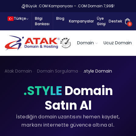
Büyük .COM Kampanyası – .COM Domain 7,99$!
Türkçe
Bilgi
Blog
Üye
Kampanyalar
Destek
Bankası
Girişi
0
Domain
Ucuz Domain
Atak Domain
Domain Sorgulama
.style Domain
.STYLE
Domain
Satın Al
İstediğin domain uzantısını hemen kaydet,
markanı internette güvence altına al..