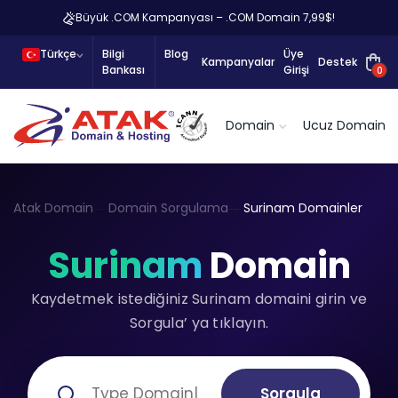
Büyük .COM Kampanyası – .COM Domain 7,99$!
Türkçe
Bilgi
Blog
Üye
Kampanyalar
Destek
Bankası
Girişi
0
Domain
Ucuz Domain
Atak Domain
Domain Sorgulama
Surinam Domainler
Surinam
Domain
Kaydetmek istediğiniz Surinam domaini girin ve
Sorgula’ ya tıklayın.
Sorgula