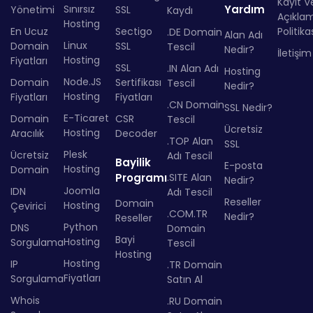
Kayıt Ve
Sınırsız
Yardım
Yönetimi
SSL
Kaydı
Açıkla
Hosting
En Ucuz
Sectigo
Politika
.DE Domain
Alan Adı
Linux
Domain
SSL
Tescil
Nedir?
İletişim
Hosting
Fiyatları
SSL
.IN Alan Adı
Hosting
Node.JS
Domain
Sertifikası
Tescil
Nedir?
Hosting
Fiyatları
Fiyatları
.CN Domain
SSL Nedir?
E-Ticaret
Domain
CSR
Tescil
Ücretsiz
Hosting
Aracılık
Decoder
.TOP Alan
SSL
Plesk
Ücretsiz
Adı Tescil
Bayilik
E-posta
Hosting
Domain
Programı
.SITE Alan
Nedir?
Joomla
IDN
Adı Tescil
Reseller
Domain
Hosting
Çevirici
.COM.TR
Nedir?
Reseller
Python
DNS
Domain
Bayi
Hosting
Sorgulama
Tescil
Hosting
Hosting
IP
.TR Domain
Fiyatları
Sorgulama
Satın Al
Whois
.RU Domain