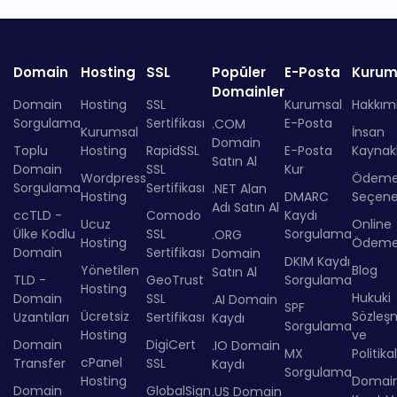
Domain
Hosting
SSL
Popüler
E-Posta
Kurum
Domainler
Domain
Hosting
SSL
Kurumsal
Hakkım
Sorgulama
Sertifikası
E-Posta
.COM
Kurumsal
İnsan
Domain
Toplu
Hosting
RapidSSL
E-Posta
Kaynakl
Satın Al
Domain
SSL
Kur
Wordpress
Ödem
Sorgulama
Sertifikası
.NET Alan
Hosting
DMARC
Seçenek
Adı Satın Al
ccTLD -
Comodo
Kaydı
Ucuz
Online
Ülke Kodlu
SSL
Sorgulama
.ORG
Hosting
Ödem
Domain
Sertifikası
Domain
DKIM Kaydı
Yönetilen
Blog
Satın Al
TLD -
GeoTrust
Sorgulama
Hosting
Hukuki
Domain
SSL
.AI Domain
SPF
Ücretsiz
Sözleş
Uzantıları
Sertifikası
Kaydı
Sorgulama
Hosting
ve
Domain
DigiCert
.IO Domain
MX
Politika
cPanel
Transfer
SSL
Kaydı
Sorgulama
Hosting
Domai
Domain
GlobalSign
.US Domain