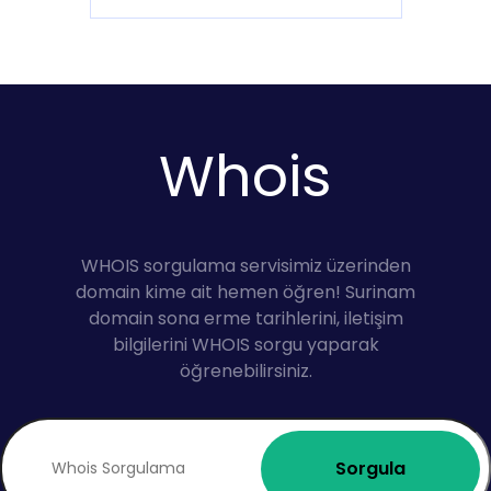
Whois
WHOIS sorgulama servisimiz üzerinden
domain kime ait hemen öğren! Surinam
domain sona erme tarihlerini, iletişim
bilgilerini WHOIS sorgu yaparak
öğrenebilirsiniz.
Sorgula