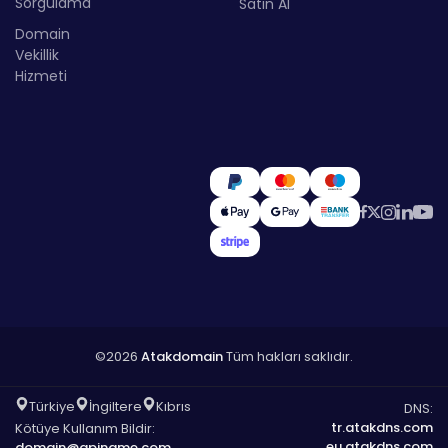
Sorgulama
Satın Al
Domain
Vekillik
Hizmeti
©2026
Atakdomain
Tüm hakları saklıdır.
Türkiye
İngiltere
Kıbrıs
DNS:
tr.atakdns.com
Kötüye Kullanım Bildir:
eu.atakdns.com
domain@apiname.com