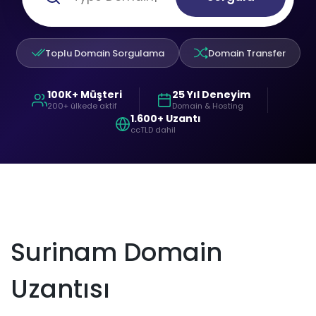
Toplu Domain Sorgulama
Domain Transfer
100K+ Müşteri
25 Yıl Deneyim
200+ ülkede aktif
Domain & Hosting
1.600+ Uzantı
ccTLD dahil
Surinam Domain
Uzantısı