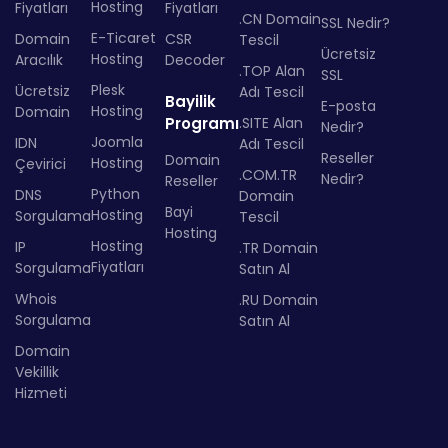
Hosting
Fiyatları
Fiyatları
.CN Domain
SSL Nedir?
E-Ticaret
Domain
CSR
Tescil
Ücretsiz
Hosting
Aracılık
Decoder
.TOP Alan
SSL
Plesk
Ücretsiz
Adı Tescil
Bayilik
E-posta
Hosting
Domain
Programı
.SITE Alan
Nedir?
Joomla
IDN
Adı Tescil
Reseller
Domain
Hosting
Çevirici
.COM.TR
Nedir?
Reseller
Python
DNS
Domain
Bayi
Hosting
Sorgulama
Tescil
Hosting
Hosting
IP
.TR Domain
Fiyatları
Sorgulama
Satın Al
Whois
.RU Domain
Sorgulama
Satın Al
Domain
Vekillik
Hizmeti