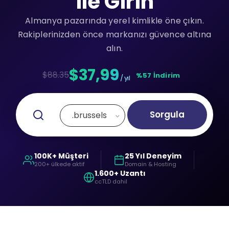
ile Girin
Almanya pazarında yerel kimlikle öne çıkın.
Rakiplerinizden önce markanızı güvence altına
alın.
$37,99
$88.35
%57 İndirim
/ yıl
Sorgula
.brussels
100K+ Müşteri
25 Yıl Deneyim
200+ ülkede aktif
Domain & Hosting
1.600+ Uzantı
ccTLD dahil