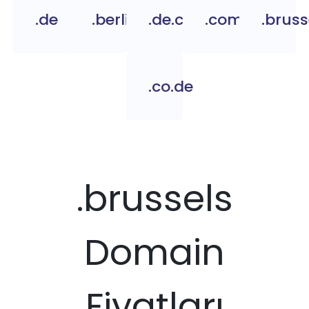
.de
.berlin
.de.com
.com.de
.bruss
.co.de
.brussels
Domain
Fiyatları