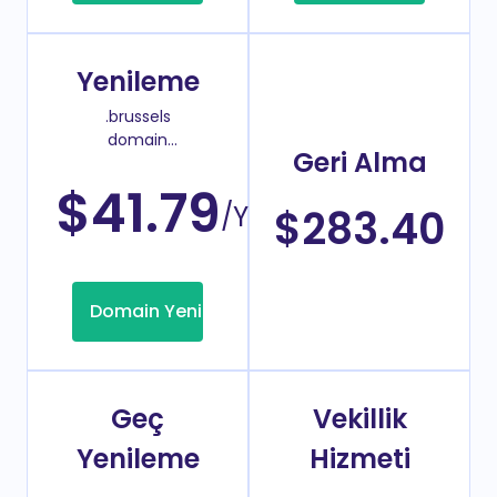
Yenileme
.brussels
domain
Geri Alma
yenileme
fiyatı
$41.79
/Yıl
$283.40
Domain Yenileme
Geç
Vekillik
Yenileme
Hizmeti