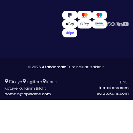
©2026
Atakdomain
Tüm hakları saklıdır.
Türkiye
İngiltere
Kıbrıs
DNS:
tr.atakdns.com
Kötüye Kullanım Bildir:
eu.atakdns.com
domain@apiname.com