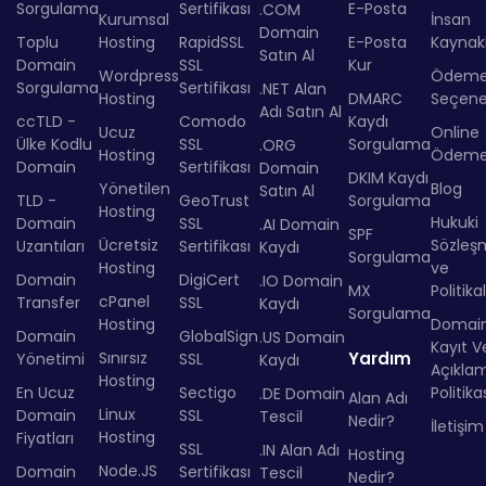
Sorgulama
Sertifikası
E-Posta
.COM
Kurumsal
İnsan
Domain
Toplu
Hosting
RapidSSL
E-Posta
Kaynakl
Satın Al
Domain
SSL
Kur
Wordpress
Ödem
Sorgulama
Sertifikası
.NET Alan
Hosting
DMARC
Seçenek
Adı Satın Al
ccTLD -
Comodo
Kaydı
Ucuz
Online
Ülke Kodlu
SSL
Sorgulama
.ORG
Hosting
Ödem
Domain
Sertifikası
Domain
DKIM Kaydı
Yönetilen
Blog
Satın Al
TLD -
GeoTrust
Sorgulama
Hosting
Hukuki
Domain
SSL
.AI Domain
SPF
Ücretsiz
Sözleş
Uzantıları
Sertifikası
Kaydı
Sorgulama
Hosting
ve
Domain
DigiCert
.IO Domain
MX
Politika
cPanel
Transfer
SSL
Kaydı
Sorgulama
Hosting
Domai
Domain
GlobalSign
.US Domain
Kayıt Ve
Sınırsız
Yardım
Yönetimi
SSL
Kaydı
Açıkla
Hosting
En Ucuz
Sectigo
Politika
.DE Domain
Alan Adı
Linux
Domain
SSL
Tescil
Nedir?
İletişim
Hosting
Fiyatları
SSL
.IN Alan Adı
Hosting
Node.JS
Domain
Sertifikası
Tescil
Nedir?