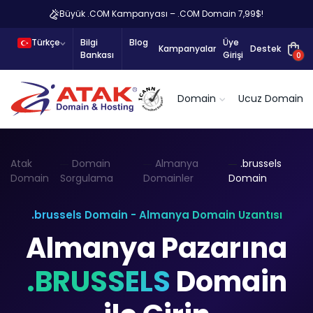
Büyük .COM Kampanyası – .COM Domain 7,99$!
Türkçe
Bilgi
Blog
Üye
Kampanyalar
Destek
Bankası
Girişi
0
Domain
Ucuz Domain
Atak
Domain
Almanya
.brussels
Domain
Sorgulama
Domainler
Domain
.brussels Domain - Almanya Domain Uzantısı
Almanya Pazarına
.BRUSSELS
Domain