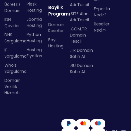
Plesk
Ücretsiz
Adı Tescil
Bayilik
E-posta
Hosting
Domain
Programı
.SITE Alan
Nedir?
Joomla
IDN
Adı Tescil
Reseller
Domain
Hosting
Çevirici
.COM.TR
Nedir?
Reseller
Python
DNS
Domain
Bayi
Hosting
Sorgulama
Tescil
Hosting
Hosting
IP
.TR Domain
Fiyatları
Sorgulama
Satın Al
Whois
.RU Domain
Sorgulama
Satın Al
Domain
Vekillik
Hizmeti