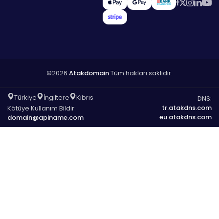
©2026
Atakdomain
Tüm hakları saklıdır.
Türkiye
İngiltere
Kıbrıs
DNS:
tr.atakdns.com
Kötüye Kullanım Bildir:
eu.atakdns.com
domain@apiname.com