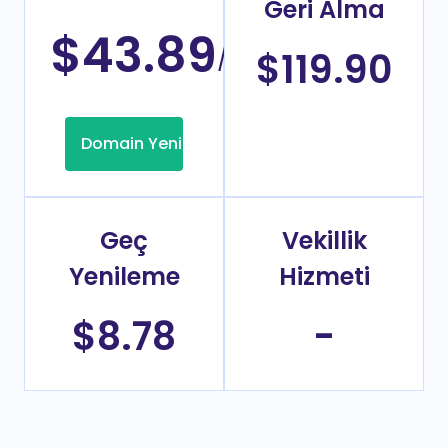
Geri Alma
yenileme
fiyatı
$43.89
/Yıl
$119.90
Domain Yenileme
Geç
Vekillik
Yenileme
Hizmeti
$8.78
-