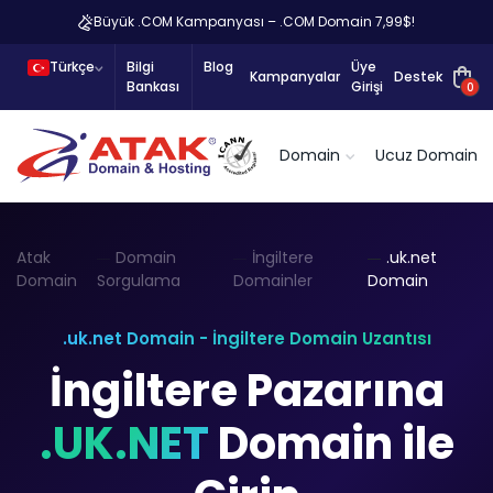
Büyük .COM Kampanyası – .COM Domain 7,99$!
Türkçe
Bilgi
Blog
Üye
Kampanyalar
Destek
Bankası
Girişi
0
Domain
Ucuz Domain
Atak
Domain
İngiltere
.uk.net
Domain
Sorgulama
Domainler
Domain
.uk.net Domain - İngiltere Domain Uzantısı
İngiltere Pazarına
.UK.NET
Domain ile