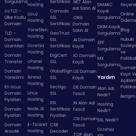
Sorgulama
Sertifikası
.NET Alan
Hosting
DMARC
Seçenek
Adı Satın Al
ccTLD -
Comodo
Kaydı
Ucuz
Online
Ülke Kodlu
SSL
Sorgulama
.ORG
Hosting
Ödem
Domain
Sertifikası
Domain
DKIM Kaydı
Yönetilen
Blog
Satın Al
TLD -
GeoTrust
Sorgulama
Hosting
Hukuki
Domain
SSL
.AI Domain
SPF
Ücretsiz
Sözleş
Uzantıları
Sertifikası
Kaydı
Sorgulama
Hosting
ve
Domain
DigiCert
.IO Domain
MX
Politika
cPanel
Transfer
SSL
Kaydı
Sorgulama
Hosting
Domai
Domain
GlobalSign
.US Domain
Kayıt Ve
Sınırsız
Yardım
Yönetimi
SSL
Kaydı
Açıkla
Hosting
En Ucuz
Sectigo
Politika
.DE Domain
Alan Adı
Linux
Domain
SSL
Tescil
Nedir?
İletişim
Hosting
Fiyatları
SSL
.IN Alan Adı
Hosting
Node.JS
Domain
Sertifikası
Tescil
Nedir?
Hosting
Fiyatları
Fiyatları
.CN Domain
SSL Nedir?
E-Ticaret
Domain
CSR
Tescil
Ücretsiz
Hosting
Aracılık
Decoder
.TOP Alan
SSL