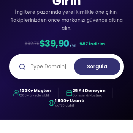
Girin
İngiltere pazarında yerel kimlikle öne çıkın.
Rakiplerinizden önce markanızı güvence altına
alın.
$39,90
$92.79
%57 İndirim
/ yıl
Sorgula
100K+ Müşteri
25 Yıl Deneyim
200+ ülkede aktif
Domain & Hosting
1.600+ Uzantı
ccTLD dahil