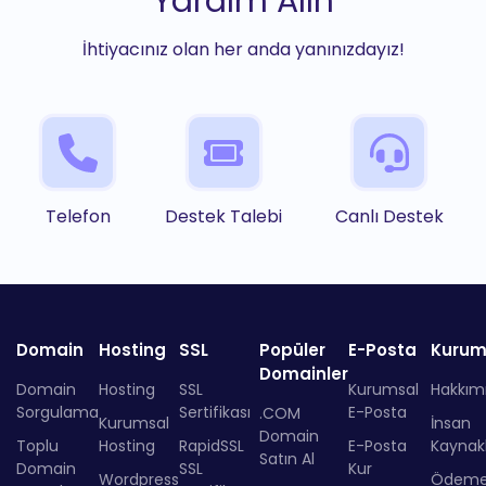
Yardım Alın
İhtiyacınız olan her anda yanınızdayız!
Telefon
Destek Talebi
Canlı Destek
Domain
Hosting
SSL
Popüler
E-Posta
Kurum
Domainler
Domain
Hosting
SSL
Kurumsal
Hakkım
Sorgulama
Sertifikası
E-Posta
.COM
Kurumsal
İnsan
Domain
Toplu
Hosting
RapidSSL
E-Posta
Kaynakl
Satın Al
Domain
SSL
Kur
Wordpress
Ödem