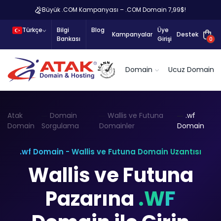
Büyük .COM Kampanyası – .COM Domain 7,99$!
Türkçe
Bilgi
Blog
Üye
Kampanyalar
Destek
Bankası
Girişi
0
Domain
Ucuz Domain
Atak
Domain
Wallis ve Futuna
.wf
Domain
Sorgulama
Domainler
Domain
.wf Domain - Wallis ve Futuna Domain Uzantısı
Wallis ve Futuna
Pazarına
.WF