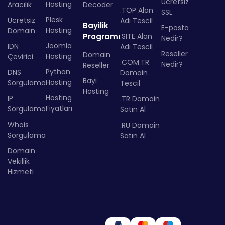
Ücretsiz
Hosting
Aracılık
Decoder
.TOP Alan
SSL
Plesk
Ücretsiz
Adı Tescil
Bayilik
E-posta
Hosting
Domain
Programı
.SITE Alan
Nedir?
Joomla
IDN
Adı Tescil
Reseller
Domain
Hosting
Çevirici
.COM.TR
Nedir?
Reseller
Python
DNS
Domain
Bayi
Hosting
Sorgulama
Tescil
Hosting
Hosting
IP
.TR Domain
Fiyatları
Sorgulama
Satın Al
Whois
.RU Domain
Sorgulama
Satın Al
Domain
Vekillik
Hizmeti