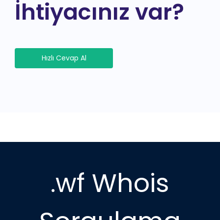
İhtiyacınız var?
Hızlı Cevap Al
.wf Whois