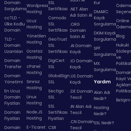
Satın Al
Domain
SSL
Kur
Wordpress
Ödem
Sorgulama
Sertifikası
.NET Alan
Hosting
DMARC
Seçenek
Adı Satın Al
ccTLD -
Comodo
Kaydı
Ucuz
Online
Ülke Kodlu
SSL
Sorgulama
.ORG
Hosting
Ödem
Domain
Sertifikası
Domain
DKIM Kaydı
Yönetilen
Blog
Satın Al
TLD -
GeoTrust
Sorgulama
Hosting
Hukuki
Domain
SSL
.AI Domain
SPF
Ücretsiz
Sözleş
Uzantıları
Sertifikası
Kaydı
Sorgulama
Hosting
ve
Domain
DigiCert
.IO Domain
MX
Politika
cPanel
Transfer
SSL
Kaydı
Sorgulama
Hosting
Domai
Domain
GlobalSign
.US Domain
Kayıt Ve
Sınırsız
Yardım
Yönetimi
SSL
Kaydı
Açıkla
Hosting
En Ucuz
Sectigo
Politika
.DE Domain
Alan Adı
Linux
Domain
SSL
Tescil
Nedir?
İletişim
Hosting
Fiyatları
SSL
.IN Alan Adı
Hosting
Node.JS
Domain
Sertifikası
Tescil
Nedir?
Hosting
Fiyatları
Fiyatları
.CN Domain
SSL Nedir?
E-Ticaret
Domain
CSR
Tescil