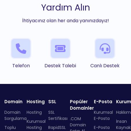
Yardım Alın
İhtiyacınız olan her anda yanınızdayız!
Telefon
Destek Talebi
Canlı Destek
Domain
Hosting
SSL
Popüler
E-Posta
Kurum
Domainler
Domain
Hosting
SSL
Kurumsal
Hakkım
Sorgulama
Sertifikası
E-Posta
.COM
Kurumsal
İnsan
Domain
Toplu
Hosting
RapidSSL
E-Posta
Kaynakl