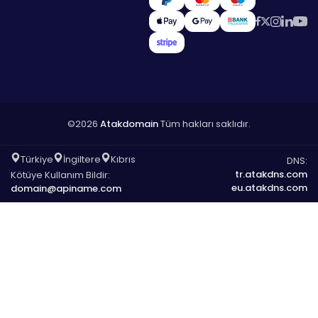
©2026
Atakdomain
Tüm hakları saklıdır.
Türkiye
İngiltere
Kıbrıs
DNS:
tr.atakdns.com
Kötüye Kullanım Bildir:
eu.atakdns.com
domain@apiname.com