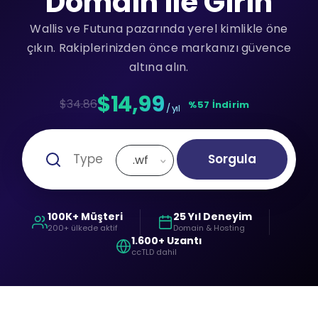
Domain ile Girin
Wallis ve Futuna pazarında yerel kimlikle öne
çıkın. Rakiplerinizden önce markanızı güvence
altına alın.
$14,99
$34.86
%57 İndirim
/ yıl
Sorgula
.wf
100K+ Müşteri
25 Yıl Deneyim
200+ ülkede aktif
Domain & Hosting
1.600+ Uzantı
ccTLD dahil