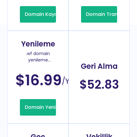
Domain Kayıt
Domain Transfer
Yenileme
.wf domain
yenileme
Geri Alma
fiyatı
$16.99
/Yıl
$52.83
Domain Yenileme
Geç
Vekillik