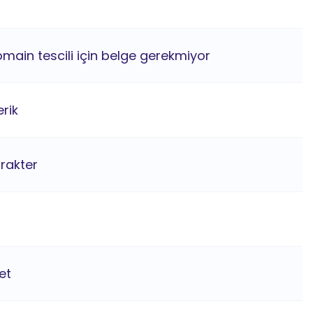
main tescili için belge gerekmiyor
rik
arakter
et