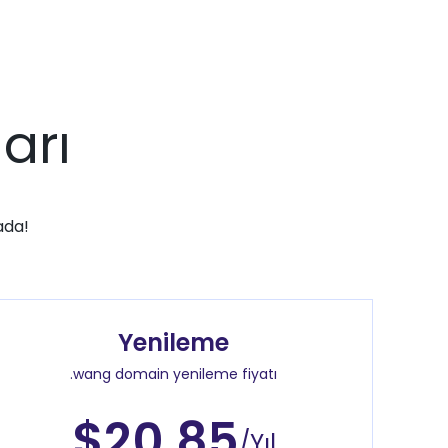
arı
ada!
Yenileme
.wang domain yenileme fiyatı
$20.85
/Yıl