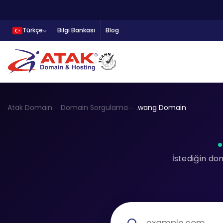
Türkçe
Bilgi Bankası
Blog
Atak Domain
Domain Sorgulama
.wang Domain
İstediğin do