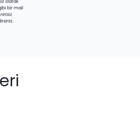
iz olarak
bi bir mail
retsiz
irsiniz.
eri