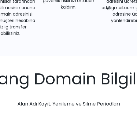
güvenlik riskinizi ortadan
ıslar tarafından
adresini ücrets
kaldırın.
dilmesinin önüne
ad@gmail.com gi
main adresinizi
adresine üc
müşteri hesabına
yönlendirebil
iz iç transfer
bilirsiniz.
ang Domain Bilgil
Alan Adı Kayıt, Yenileme ve Silme Periodları