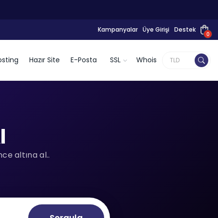
Kampanyalar
Üye Girişi
Destek
0
sting
Hazır Site
E-Posta
SSL
Whois
l
e altına al..