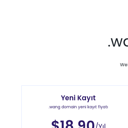
.w
Web
Yeni Kayıt
.wang domain yeni kayıt fiyatı
$18.90
/Yıl