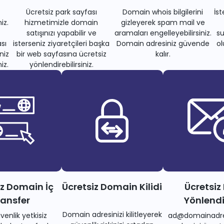
Ücretsiz park sayfası
Domain whois bilgilerini
İs
iz.
hizmetimizle domain
gizleyerek spam mail ve
satışınızı yapabilir ve
aramaları engelleyebilirsiniz.
su
sı
isterseniz ziyaretçileri başka
Domain adresiniz güvende
ol
niz
bir web sayfasına ücretsiz
kalır.
iz.
yönlendirebilirsiniz.
iz Domain İç
Ücretsiz Domain Kilidi
Ücretsiz
ransfer
Yönlend
Domain adresinizi kilitleyerek
venlik yetkisiz
ad@domainadre