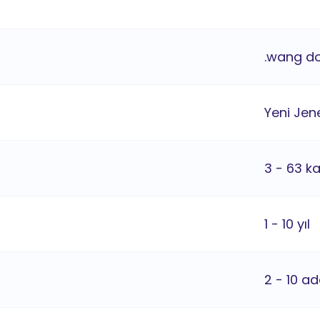
.wang do
Yeni Jene
3 - 63 k
1 - 10 yıl
2 - 10 ad