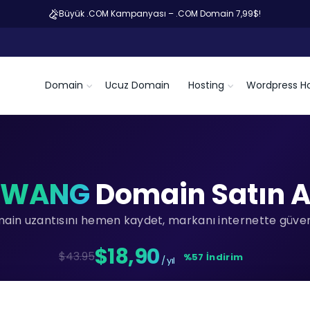
Büyük .COM Kampanyası – .COM Domain 7,99$!
Domain
Ucuz Domain
Hosting
Wordpress Ho
.WANG
Domain Satın A
main uzantısını hemen kaydet, markanı internette güvenc
$18,90
$43.95
%57 İndirim
/ yıl