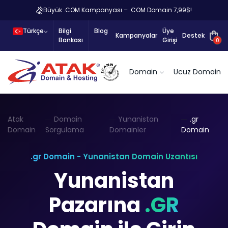
Büyük .COM Kampanyası – .COM Domain 7,99$!
Türkçe
Bilgi
Blog
Üye
Kampanyalar
Destek
Bankası
Girişi
0
Domain
Ucuz Domain
Atak
Domain
Yunanistan
.gr
Domain
Sorgulama
Domainler
Domain
.gr Domain - Yunanistan Domain Uzantısı
Yunanistan
Pazarına
.GR