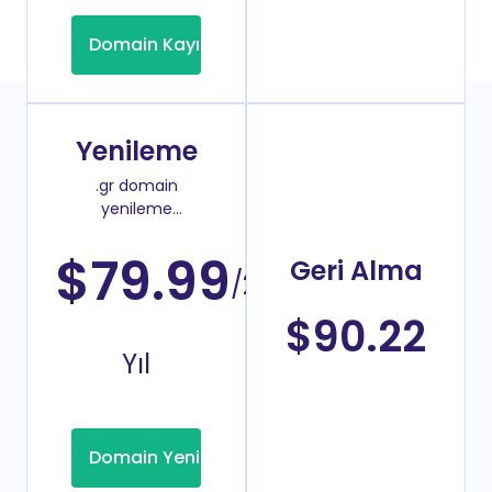
Domain Kayıt
Yenileme
.gr domain
yenileme
fiyatı
$79.99
Geri Alma
/2
$90.22
Yıl
Domain Yenileme