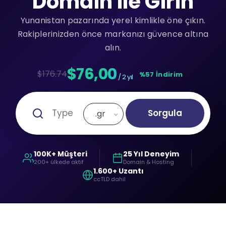
Domain ile Girin
Yunanistan pazarında yerel kimlikle öne çıkın.
Rakiplerinizden önce markanızı güvence altına
alın.
$76,00
$176.74
%57 İndirim
/ 2 yıl
Sorgula
.gr
100K+ Müşteri
25 Yıl Deneyim
200+ ülkede aktif
Domain & Hosting
1.600+ Uzantı
ccTLD dahil