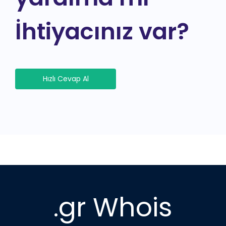
İhtiyacınız var?
Hızlı Cevap Al
.gr Whois