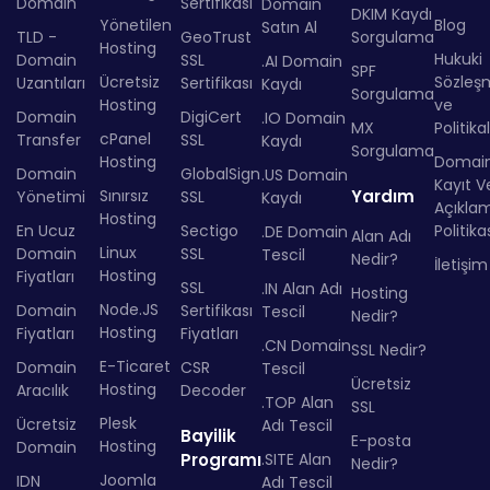
Domain
Sertifikası
Domain
DKIM Kaydı
Yönetilen
Blog
Satın Al
TLD -
GeoTrust
Sorgulama
Hosting
Hukuki
Domain
SSL
.AI Domain
SPF
Ücretsiz
Sözleş
Uzantıları
Sertifikası
Kaydı
Sorgulama
Hosting
ve
Domain
DigiCert
.IO Domain
MX
Politika
cPanel
Transfer
SSL
Kaydı
Sorgulama
Hosting
Domai
Domain
GlobalSign
.US Domain
Kayıt Ve
Sınırsız
Yardım
Yönetimi
SSL
Kaydı
Açıkla
Hosting
En Ucuz
Sectigo
Politika
.DE Domain
Alan Adı
Linux
Domain
SSL
Tescil
Nedir?
İletişim
Hosting
Fiyatları
SSL
.IN Alan Adı
Hosting
Node.JS
Domain
Sertifikası
Tescil
Nedir?
Hosting
Fiyatları
Fiyatları
.CN Domain
SSL Nedir?
E-Ticaret
Domain
CSR
Tescil
Ücretsiz
Hosting
Aracılık
Decoder
.TOP Alan
SSL
Plesk
Ücretsiz
Adı Tescil
Bayilik
E-posta
Hosting
Domain
Programı
.SITE Alan
Nedir?
Joomla
IDN
Adı Tescil