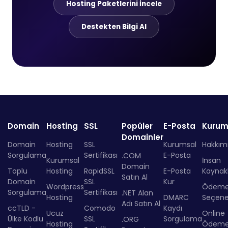
Hosting Paketlerini İncele
Destekten Bilgi Al
Domain
Hosting
SSL
Popüler
E-Posta
Kurum
Domainler
Domain
Hosting
SSL
Kurumsal
Hakkım
Sorgulama
Sertifikası
E-Posta
.COM
Kurumsal
İnsan
Domain
Toplu
Hosting
RapidSSL
E-Posta
Kaynakl
Satın Al
Domain
SSL
Kur
Wordpress
Ödem
Sorgulama
Sertifikası
.NET Alan
Hosting
DMARC
Seçenek
Adı Satın Al
ccTLD -
Comodo
Kaydı
Ucuz
Online
Ülke Kodlu
SSL
Sorgulama
.ORG
Hosting
Ödem