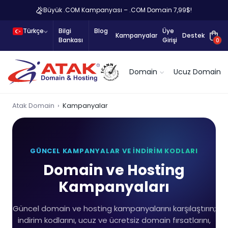
Büyük .COM Kampanyası – .COM Domain 7,99$!
Türkçe
Bilgi
Blog
Üye
Kampanyalar
Destek
Bankası
Girişi
0
Domain
Ucuz Domain
Atak Domain
Kampanyalar
GÜNCEL KAMPANYALAR VE İNDIRIM KODLARI
Domain ve Hosting
Kampanyaları
Güncel domain ve hosting kampanyalarını karşılaştırın;
indirim kodlarını, ucuz ve ücretsiz domain fırsatlarını,