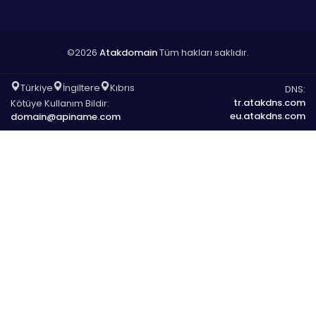
©2026
Atakdomain
Tüm hakları saklıdır.
Türkiye
İngiltere
Kıbrıs
DNS:
tr.atakdns.com
Kötüye Kullanım Bildir:
eu.atakdns.com
domain@apiname.com