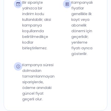
Bir siparişte
Kampanyalı
yalnızca bir
fiyatlar
indirim kodu
genellikle ilk
kullanılabilir; aksi
kayıt veya
kampanya
abonelik
koşullarında
dönemi için
belirtilmedikçe
geçerlidir;
kodlar
yenileme
birleştirilemez.
fiyatı ayrıca
gösterilir.
Kampanya süresi
dolmadan
tamamlanmayan
siparişlerde,
ödeme anındaki
güncel fiyat
geçerli olur.