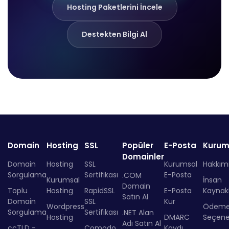
Hosting Paketlerini İncele
Destekten Bilgi Al
Domain
Hosting
SSL
Popüler
E-Posta
Kurum
Domainler
Domain
Hosting
SSL
Kurumsal
Hakkım
Sorgulama
Sertifikası
E-Posta
.COM
Kurumsal
İnsan
Domain
Toplu
Hosting
RapidSSL
E-Posta
Kaynakl
Satın Al
Domain
SSL
Kur
Wordpress
Ödem
Sorgulama
Sertifikası
.NET Alan
Hosting
DMARC
Seçenek
Adı Satın Al
ccTLD -
Comodo
Kaydı