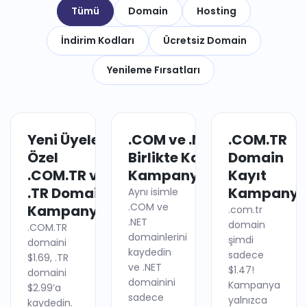
Tümü
Domain
Hosting
İndirim Kodları
Ücretsiz Domain
Yenileme Fırsatları
Yeni Üyelere
.COM ve .NET
.COM.TR
DOMAIN
DOMAIN
Özel
Birlikte Kayıt
Domain
.COM.TR ve
Kampanyası
Kayıt
.TR Domain
Kampanya
Aynı isimle
.COM ve
Kampanyası
.com.tr
.NET
domain
.COM.TR
domainlerini
şimdi
domaini
kaydedin
sadece
$1.69, .TR
ve .NET
$1.47!
domaini
domainini
Kampanya
$2.99’a
sadece
yalnızca
kaydedin.