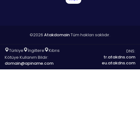
©2026
Atakdomain
Tüm hakları saklıdır.
Türkiye
İngiltere
Kıbrıs
DNS:
tr.atakdns.com
Kötüye Kullanım Bildir:
eu.atakdns.com
domain@apiname.com