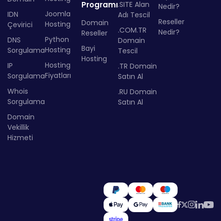
Programı
.SITE Alan
Nedir?
Joomla
IDN
Adı Tescil
Reseller
Domain
Hosting
Çevirici
.COM.TR
Nedir?
Reseller
Python
DNS
Domain
Bayi
Hosting
Sorgulama
Tescil
Hosting
Hosting
IP
.TR Domain
Fiyatları
Sorgulama
Satın Al
Whois
.RU Domain
Sorgulama
Satın Al
Domain
Vekillik
Hizmeti