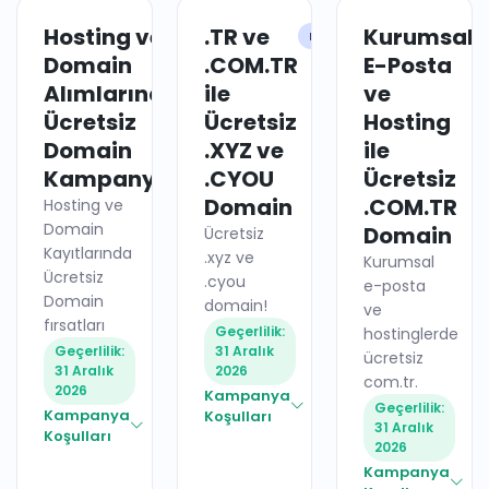
Hosting ve
.TR ve
Kurumsal
HOSTING
DOMAIN
Domain
.COM.TR
E-Posta
Alımlarında
ile
ve
Ücretsiz
Ücretsiz
Hosting
Domain
.XYZ ve
ile
Kampanyaları
.CYOU
Ücretsiz
Domain
.COM.TR
Hosting ve
Domain
Domain
Ücretsiz
Kayıtlarında
.xyz ve
Kurumsal
Ücretsiz
.cyou
e-posta
Domain
domain!
ve
fırsatları
Geçerlilik:
hostinglerde
Geçerlilik:
31 Aralık
ücretsiz
31 Aralık
2026
com.tr.
2026
Kampanya
Geçerlilik:
Kampanya
Koşulları
31 Aralık
Koşulları
2026
Kampanya