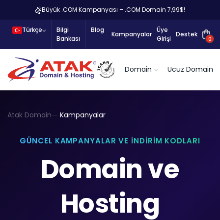
Büyük .COM Kampanyası – .COM Domain 7,99$!
Türkçe
Bilgi
Blog
Üye
Kampanyalar
Destek
Bankası
Girişi
0
Domain
Ucuz Domain
Atak Domain
Kampanyalar
GÜNCEL KAMPANYALAR VE İNDIRIM KODLARI
Domain ve
Hosting