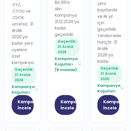
$4.99’a
yeni
.XYZ,
alın.
kayıtlarda
.CYOU ve
Kampanya
ve ilk yıl
.CLICK
31.12.2026’ya
için
ücretsiz. 31
kadar
geçerlidir.
Aralık
geçerlidir.
Yenilemeler
2026’ya
Geçerlilik:
hariçtir. 31
kadar yeni
31 Aralık
Aralık
üyelere
2026
2026’ya
özel
Kampanya
kadar.
kampanya.
Koşulları
Geçerlilik:
Geçerlilik:
(8 madde)
31 Aralık
31 Aralık
2026
2026
Kampanya
Kampanya
Koşulları
Koşulları
Kampanyayı
Kampanyayı
Kampanyay
İncele
İncele
İncele