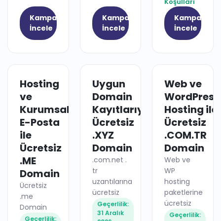
Koşulları
Kampanyayı
Kampanyayı
Kampanyay
İncele
İncele
İncele
Hosting
Uygun
Web ve
HOSTING
DOMAIN
ve
Domain
WordPress
Kurumsal
Kayıtlarıyla
Hosting ile
E-Posta
Ücretsiz
Ücretsiz
ile
.XYZ
.COM.TR
Ücretsiz
Domain
Domain
.ME
.com.net .
Web ve
tr
WP
Domain
uzantılarına
hosting
Ücretsiz
ücretsiz
paketlerine
.me
ücretsiz
Geçerlilik:
Domain
31 Aralık
Geçerlilik:
Geçerlilik: