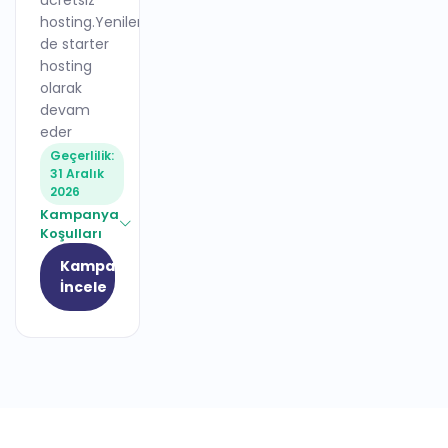
ücretsiz
hosting.Yenileme
de starter
hosting
olarak
devam
eder
Geçerlilik:
31 Aralık
2026
Kampanya
Koşulları
Kampanyayı
İncele