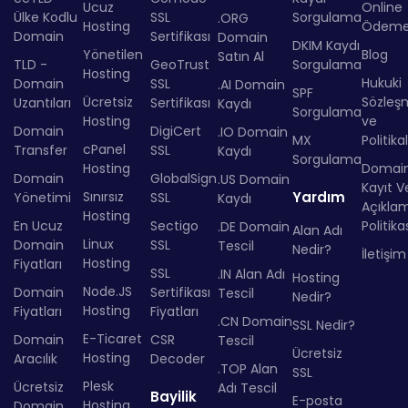
Ucuz
Online
Ülke Kodlu
SSL
Sorgulama
.ORG
Hosting
Ödem
Domain
Sertifikası
Domain
DKIM Kaydı
Yönetilen
Blog
Satın Al
TLD -
GeoTrust
Sorgulama
Hosting
Hukuki
Domain
SSL
.AI Domain
SPF
Ücretsiz
Sözleş
Uzantıları
Sertifikası
Kaydı
Sorgulama
Hosting
ve
Domain
DigiCert
.IO Domain
MX
Politika
cPanel
Transfer
SSL
Kaydı
Sorgulama
Hosting
Domai
Domain
GlobalSign
.US Domain
Kayıt Ve
Sınırsız
Yardım
Yönetimi
SSL
Kaydı
Açıkla
Hosting
En Ucuz
Sectigo
Politika
.DE Domain
Alan Adı
Linux
Domain
SSL
Tescil
Nedir?
İletişim
Hosting
Fiyatları
SSL
.IN Alan Adı
Hosting
Node.JS
Domain
Sertifikası
Tescil
Nedir?
Hosting
Fiyatları
Fiyatları
.CN Domain
SSL Nedir?
E-Ticaret
Domain
CSR
Tescil
Ücretsiz
Hosting
Aracılık
Decoder
.TOP Alan
SSL
Plesk
Ücretsiz
Adı Tescil
Bayilik
E-posta
Hosting
Domain