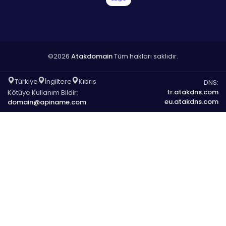
©2026
Atakdomain
Tüm hakları saklıdır.
Türkiye
İngiltere
Kıbrıs
DNS:
tr.atakdns.com
Kötüye Kullanım Bildir:
eu.atakdns.com
domain@apiname.com