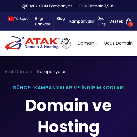
Büyük .COM Kampanyası – .COM Domain 7,99$!
Türkçe
Bilgi
Blog
Üye
Kampanyalar
Destek
Bankası
Girişi
0
Domain
Ucuz Domain
Atak Domain
Kampanyalar
GÜNCEL KAMPANYALAR VE İNDIRIM KODLARI
Domain ve
Hosting