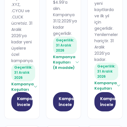
$4.99’a
yeni
.XYZ,
alın.
kayıtlarda
.CYOU ve
Kampanya
ve ilk yıl
.CLICK
31.12.2026’ya
için
ücretsiz. 31
kadar
geçerlidir.
Aralık
geçerlidir.
Yenilemeler
2026’ya
Geçerlilik:
hariçtir. 31
kadar yeni
31 Aralık
Aralık
üyelere
2026
2026’ya
özel
Kampanya
kadar.
kampanya.
Koşulları
Geçerlilik:
Geçerlilik:
(8 madde)
31 Aralık
31 Aralık
2026
2026
Kampanya
Kampanya
Koşulları
Koşulları
Kampanyayı
Kampanyayı
Kampanyay
İncele
İncele
İncele