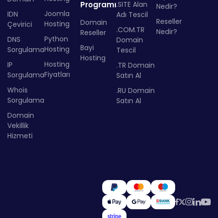
Programı
.SITE Alan
Nedir?
Joomla
IDN
Adı Tescil
Reseller
Domain
Hosting
Çevirici
.COM.TR
Nedir?
Reseller
Python
DNS
Domain
Bayi
Hosting
Sorgulama
Tescil
Hosting
Hosting
IP
.TR Domain
Fiyatları
Sorgulama
Satın Al
Whois
.RU Domain
Sorgulama
Satın Al
Domain
Vekillik
Hizmeti