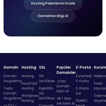
Hosting Paketlerini İncele
Destekten Bilgi Al
Domain
Hosting
SSL
Popüler
E-Posta
Kurum
Domainler
Domain
Hosting
SSL
Kurumsal
Hakkım
Sorgulama
Sertifikası
E-Posta
.COM
Kurumsal
İnsan
Domain
Toplu
Hosting
RapidSSL
E-Posta
Kaynakl
Satın Al
Domain
SSL
Kur
Wordpress
Ödem
Sorgulama
Sertifikası
.NET Alan
Hosting
DMARC
Seçenek
Adı Satın Al
ccTLD -
Comodo
Kaydı