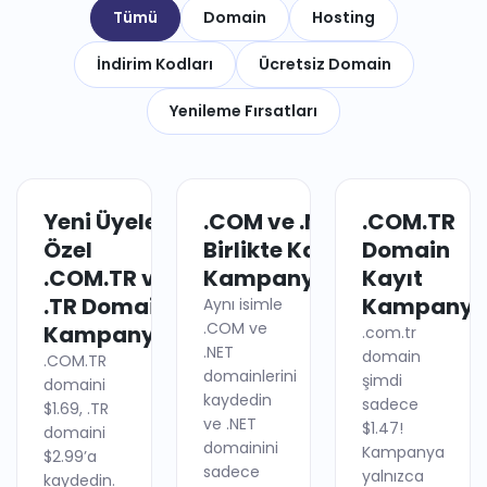
Tümü
Domain
Hosting
İndirim Kodları
Ücretsiz Domain
Yenileme Fırsatları
Yeni Üyelere
.COM ve .NET
.COM.TR
DOMAIN
DOMAIN
Özel
Birlikte Kayıt
Domain
.COM.TR ve
Kampanyası
Kayıt
.TR Domain
Kampanya
Aynı isimle
.COM ve
Kampanyası
.com.tr
.NET
domain
.COM.TR
domainlerini
şimdi
domaini
kaydedin
sadece
$1.69, .TR
ve .NET
$1.47!
domaini
domainini
Kampanya
$2.99’a
sadece
yalnızca
kaydedin.