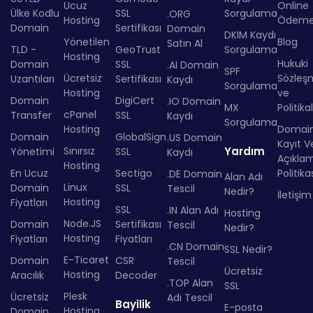
Ucuz
Online
Ülke Kodlu
SSL
Sorgulama
.ORG
Hosting
Ödem
Domain
Sertifikası
Domain
DKIM Kaydı
Yönetilen
Blog
Satın Al
TLD -
GeoTrust
Sorgulama
Hosting
Hukuki
Domain
SSL
.AI Domain
SPF
Ücretsiz
Sözleş
Uzantıları
Sertifikası
Kaydı
Sorgulama
Hosting
ve
Domain
DigiCert
.IO Domain
MX
Politika
cPanel
Transfer
SSL
Kaydı
Sorgulama
Hosting
Domai
Domain
GlobalSign
.US Domain
Kayıt Ve
Sınırsız
Yardım
Yönetimi
SSL
Kaydı
Açıkla
Hosting
En Ucuz
Sectigo
Politika
.DE Domain
Alan Adı
Linux
Domain
SSL
Tescil
Nedir?
İletişim
Hosting
Fiyatları
SSL
.IN Alan Adı
Hosting
Node.JS
Domain
Sertifikası
Tescil
Nedir?
Hosting
Fiyatları
Fiyatları
.CN Domain
SSL Nedir?
E-Ticaret
Domain
CSR
Tescil
Ücretsiz
Hosting
Aracılık
Decoder
.TOP Alan
SSL
Plesk
Ücretsiz
Adı Tescil
Bayilik
E-posta
Hosting
Domain