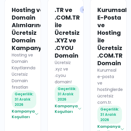
Hosting ve
.TR ve
Kurumsal
HOSTING
DOMAIN
Domain
.COM.TR
E-Posta
Alımlarında
ile
ve
Ücretsiz
Ücretsiz
Hosting
Domain
.XYZ ve
ile
Kampanyaları
.CYOU
Ücretsiz
Domain
.COM.TR
Hosting ve
Domain
Domain
Ücretsiz
Kayıtlarında
.xyz ve
Kurumsal
Ücretsiz
.cyou
e-posta
Domain
domain!
ve
fırsatları
Geçerlilik:
hostinglerde
Geçerlilik:
31 Aralık
ücretsiz
31 Aralık
2026
com.tr.
2026
Kampanya
Geçerlilik:
Kampanya
Koşulları
31 Aralık
Koşulları
2026
Kampanya