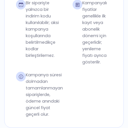
Bir siparişte
Kampanyalı
yalnızca bir
fiyatlar
indirim kodu
genellikle ilk
kullanılabilir; aksi
kayıt veya
kampanya
abonelik
koşullarında
dönemi için
belirtilmedikçe
geçerlidir;
kodlar
yenileme
birleştirilemez.
fiyatı ayrıca
gösterilir.
Kampanya süresi
dolmadan
tamamlanmayan
siparişlerde,
ödeme anındaki
güncel fiyat
geçerli olur.