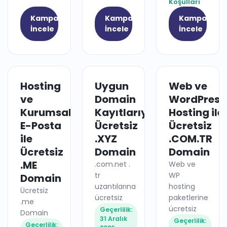
Koşulları
Kampanyayı
Kampanyayı
Kampanyay
İncele
İncele
İncele
Hosting
Uygun
Web ve
HOSTING
DOMAIN
ve
Domain
WordPress
Kurumsal
Kayıtlarıyla
Hosting ile
E-Posta
Ücretsiz
Ücretsiz
ile
.XYZ
.COM.TR
Ücretsiz
Domain
Domain
.ME
.com.net .
Web ve
tr
WP
Domain
uzantılarına
hosting
Ücretsiz
ücretsiz
paketlerine
.me
ücretsiz
Geçerlilik:
Domain
31 Aralık
Geçerlilik:
Geçerlilik: