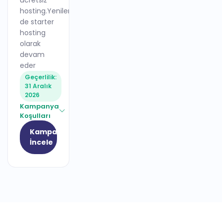
ücretsiz
hosting.Yenileme
de starter
hosting
olarak
devam
eder
Geçerlilik:
31 Aralık
2026
Kampanya
Koşulları
Kampanyayı
İncele