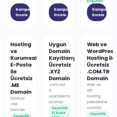
Koşulları
Kampanyayı
Kampanyayı
Kampanyay
İncele
İncele
İncele
Hosting
Uygun
Web ve
HOSTING
DOMAIN
ve
Domain
WordPress
Kurumsal
Kayıtlarıyla
Hosting ile
E-Posta
Ücretsiz
Ücretsiz
ile
.XYZ
.COM.TR
Ücretsiz
Domain
Domain
.ME
.com.net .
Web ve
tr
WP
Domain
uzantılarına
hosting
Ücretsiz
ücretsiz
paketlerine
.me
ücretsiz
Geçerlilik:
Domain
31 Aralık
Geçerlilik:
Geçerlilik: