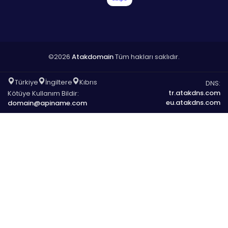
©2026
Atakdomain
Tüm hakları saklıdır.
Türkiye
İngiltere
Kıbrıs
DNS:
tr.atakdns.com
Kötüye Kullanım Bildir:
eu.atakdns.com
domain@apiname.com