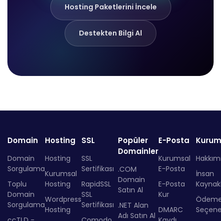
Hosting Paketlerini İncele
Destekten Bilgi Al
Domain
Hosting
SSL
Popüler
E-Posta
Kurum
Domainler
Domain
Hosting
SSL
Kurumsal
Hakkım
Sorgulama
Sertifikası
E-Posta
.COM
Kurumsal
İnsan
Domain
Toplu
Hosting
RapidSSL
E-Posta
Kaynakl
Satın Al
Domain
SSL
Kur
Wordpress
Ödem
Sorgulama
Sertifikası
.NET Alan
Hosting
DMARC
Seçenek
Adı Satın Al
ccTLD -
Comodo
Kaydı