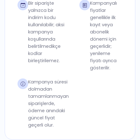
Bir siparişte
Kampanyalı
yalnızca bir
fiyatlar
indirim kodu
genellikle ilk
kullanılabilir; aksi
kayıt veya
kampanya
abonelik
koşullarında
dönemi için
belirtilmedikçe
geçerlidir;
kodlar
yenileme
birleştirilemez.
fiyatı ayrıca
gösterilir.
Kampanya süresi
dolmadan
tamamlanmayan
siparişlerde,
ödeme anındaki
güncel fiyat
geçerli olur.