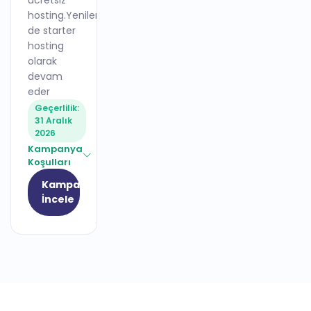
ücretsiz
hosting.Yenileme
de starter
hosting
olarak
devam
eder
Geçerlilik:
31 Aralık
2026
Kampanya
Koşulları
Kampanyayı
İncele