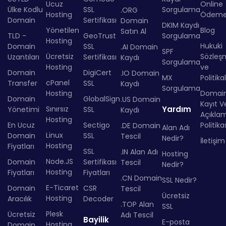
Ucuz
Online
Ülke Kodlu
SSL
Sorgulama
.ORG
Hosting
Ödem
Domain
Sertifikası
Domain
DKIM Kaydı
Yönetilen
Blog
Satın Al
TLD -
GeoTrust
Sorgulama
Hosting
Hukuki
Domain
SSL
.AI Domain
SPF
Ücretsiz
Sözleş
Uzantıları
Sertifikası
Kaydı
Sorgulama
Hosting
ve
Domain
DigiCert
.IO Domain
MX
Politika
cPanel
Transfer
SSL
Kaydı
Sorgulama
Hosting
Domai
Domain
GlobalSign
.US Domain
Kayıt Ve
Sınırsız
Yardım
Yönetimi
SSL
Kaydı
Açıkla
Hosting
En Ucuz
Sectigo
Politika
.DE Domain
Alan Adı
Linux
Domain
SSL
Tescil
Nedir?
İletişim
Hosting
Fiyatları
SSL
.IN Alan Adı
Hosting
Node.JS
Domain
Sertifikası
Tescil
Nedir?
Hosting
Fiyatları
Fiyatları
.CN Domain
SSL Nedir?
E-Ticaret
Domain
CSR
Tescil
Ücretsiz
Hosting
Aracılık
Decoder
.TOP Alan
SSL
Plesk
Ücretsiz
Adı Tescil
Bayilik
E-posta
Hosting
Domain