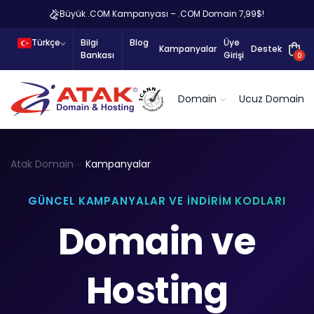
Büyük .COM Kampanyası – .COM Domain 7,99$!
Türkçe
Bilgi
Blog
Üye
Kampanyalar
Destek
Bankası
Girişi
0
Domain
Ucuz Domain
Atak Domain
Kampanyalar
GÜNCEL KAMPANYALAR VE İNDIRIM KODLARI
Domain ve
Hosting