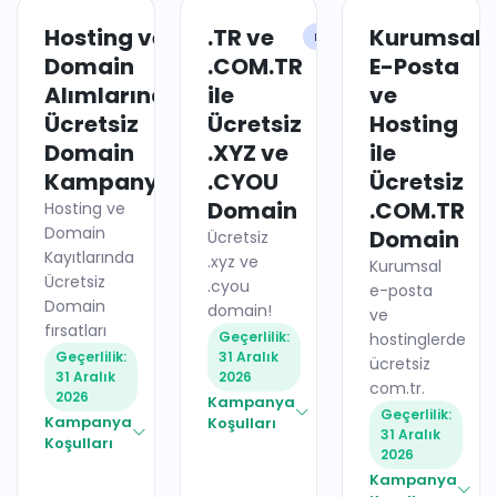
Hosting ve
.TR ve
Kurumsal
HOSTING
DOMAIN
Domain
.COM.TR
E-Posta
Alımlarında
ile
ve
Ücretsiz
Ücretsiz
Hosting
Domain
.XYZ ve
ile
Kampanyaları
.CYOU
Ücretsiz
Domain
.COM.TR
Hosting ve
Domain
Domain
Ücretsiz
Kayıtlarında
.xyz ve
Kurumsal
Ücretsiz
.cyou
e-posta
Domain
domain!
ve
fırsatları
Geçerlilik:
hostinglerde
Geçerlilik:
31 Aralık
ücretsiz
31 Aralık
2026
com.tr.
2026
Kampanya
Geçerlilik:
Kampanya
Koşulları
31 Aralık
Koşulları
2026
Kampanya