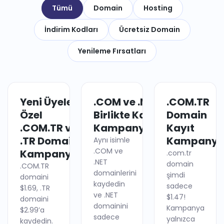
Tümü
Domain
Hosting
İndirim Kodları
Ücretsiz Domain
Yenileme Fırsatları
Yeni Üyelere
.COM ve .NET
.COM.TR
DOMAIN
DOMAIN
Özel
Birlikte Kayıt
Domain
.COM.TR ve
Kampanyası
Kayıt
.TR Domain
Kampanya
Aynı isimle
.COM ve
Kampanyası
.com.tr
.NET
domain
.COM.TR
domainlerini
şimdi
domaini
kaydedin
sadece
$1.69, .TR
ve .NET
$1.47!
domaini
domainini
Kampanya
$2.99’a
sadece
yalnızca
kaydedin.