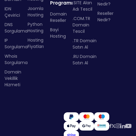
Programı
.SITE Alan
Nedir?
Joomla
IDN
Adı Tescil
Reseller
Domain
Hosting
Çevirici
.COM.TR
Nedir?
Reseller
Python
DNS
Domain
Bayi
Hosting
Sorgulama
Tescil
Hosting
Hosting
IP
.TR Domain
Fiyatları
Sorgulama
Satın Al
Whois
.RU Domain
Sorgulama
Satın Al
Domain
Vekillik
Hizmeti