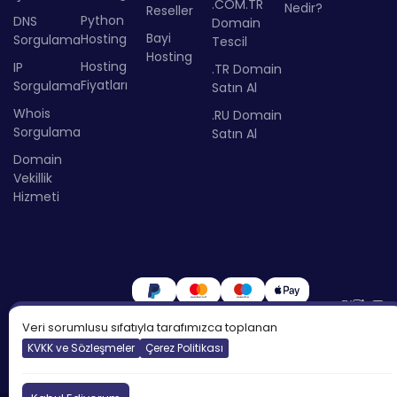
.COM.TR
Nedir?
Reseller
Python
DNS
Domain
Bayi
Hosting
Sorgulama
Tescil
Hosting
Hosting
IP
.TR Domain
Fiyatları
Sorgulama
Satın Al
Whois
.RU Domain
Sorgulama
Satın Al
Domain
Vekillik
Hizmeti
Veri sorumlusu sıfatıyla tarafımızca toplanan
KVKK ve Sözleşmeler
Çerez Politikası