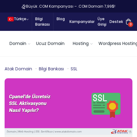
Büyük .COM Kampanyası – .COM Domain 7,99$!
Türkçe
Bilgi
Blog
Üye
Kampanyalar
Destek
Bankası
Girişi
0
Domain
Ucuz Domain
Hosting
Wordpress Hostin
Atak Domain
Bilgi Bankası
SSL