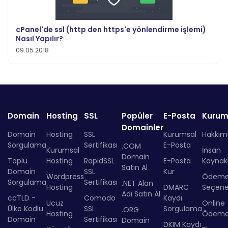
cPanel'de ssl (http den https'e yönlendirme işlemi)
Nasıl Yapılır?
09.05.2018
Domain
Hosting
SSL
Popüler
E-Posta
Kurum
Domainler
Domain
Hosting
SSL
Kurumsal
Hakkım
Sorgulama
Sertifikası
E-Posta
.COM
Kurumsal
İnsan
Domain
Toplu
Hosting
RapidSSL
E-Posta
Kaynakl
Satın Al
Domain
SSL
Kur
Wordpress
Ödem
Sorgulama
Sertifikası
.NET Alan
Hosting
DMARC
Seçenek
Adı Satın Al
ccTLD -
Comodo
Kaydı
Ucuz
Online
Ülke Kodlu
SSL
Sorgulama
.ORG
Hosting
Ödem
Domain
Sertifikası
Domain
DKIM Kaydı