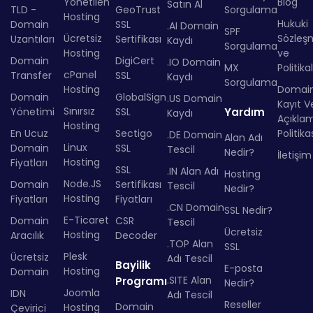
Yönetilen
Blog
Satın Al
TLD -
GeoTrust
Sorgulama
Hosting
Hukuki
Domain
SSL
.AI Domain
SPF
Ücretsiz
Sözleş
Uzantıları
Sertifikası
Kaydı
Sorgulama
Hosting
ve
Domain
DigiCert
.IO Domain
MX
Politika
cPanel
Transfer
SSL
Kaydı
Sorgulama
Hosting
Domai
Domain
GlobalSign
.US Domain
Kayıt Ve
Sınırsız
Yönetimi
SSL
Yardım
Kaydı
Açıkla
Hosting
En Ucuz
Sectigo
Politika
.DE Domain
Alan Adı
Linux
Domain
SSL
Tescil
Nedir?
İletişim
Hosting
Fiyatları
SSL
.IN Alan Adı
Hosting
Node.JS
Domain
Sertifikası
Tescil
Nedir?
Hosting
Fiyatları
Fiyatları
.CN Domain
SSL Nedir?
E-Ticaret
Domain
CSR
Tescil
Ücretsiz
Hosting
Aracılık
Decoder
.TOP Alan
SSL
Plesk
Ücretsiz
Adı Tescil
Bayilik
E-posta
Hosting
Domain
.SITE Alan
Programı
Nedir?
Joomla
IDN
Adı Tescil
Reseller
Domain
Hosting
Çevirici