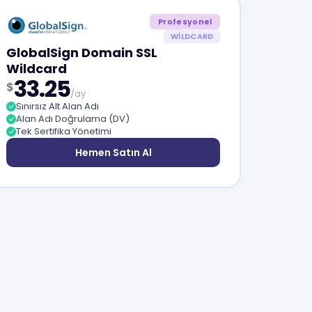
Profesyonel
WILDCARD
GlobalSign Domain SSL
Wildcard
33.25
$
/ay
Sınırsız Alt Alan Adı
Alan Adı Doğrulama (DV)
Tek Sertifika Yönetimi
Hemen Satın Al