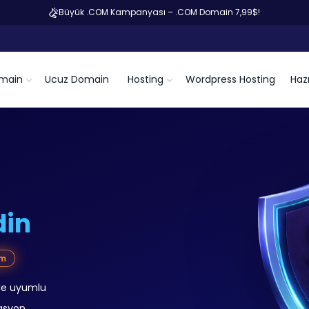
Büyük .COM Kampanyası – .COM Domain 7,99$!
main
Ucuz Domain
Hosting
Wordpress Hosting
Hazı
din
im
rle uyumlu
asyon