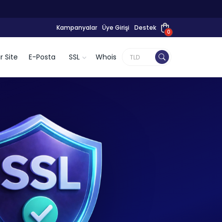
Kampanyalar
Üye Girişi
Destek
0
r Site
E-Posta
SSL
Whois