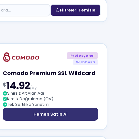
Filtreleri Temizle
Profesyonel
WILDCARD
Comodo Premium SSL Wildcard
14.92
$
/ay
Sınırsız Alt Alan Adı
Kimlik Doğrulama (OV)
Tek Sertifika Yönetimi
Hemen Satın Al