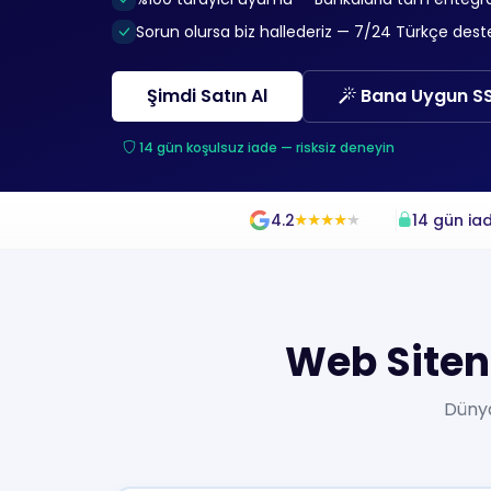
Sorun olursa biz hallederiz — 7/24 Türkçe dest
Şimdi Satın Al
Bana Uygun SSL
14 gün koşulsuz iade — risksiz deneyin
4.2
14 gün iad
★
★
★
★
★
★
★
★
★
★
Web Siteni
Dünya