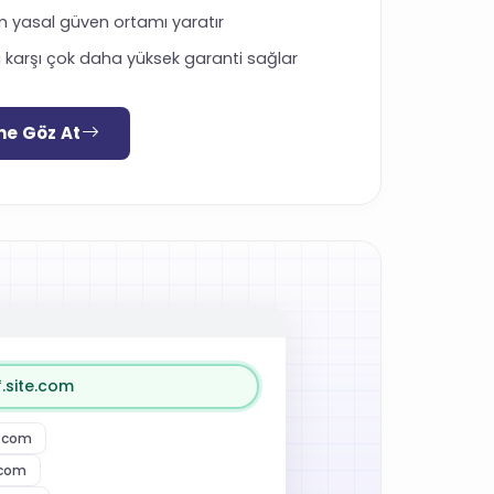
am yasal güven ortamı yaratır
ına karşı çok daha yüksek garanti sağlar
ne Göz At
*.site.com
e.com
.com