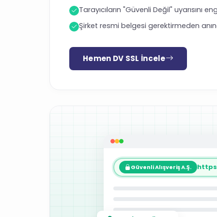
Tarayıcıların "Güvenli Değil" uyarısını eng
Şirket resmi belgesi gerektirmeden anın
Hemen DV SSL İncele
https
Güvenli Alışveriş A.Ş.