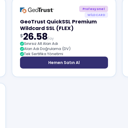
Profesyonel
WILDCARD
GeoTrust QuickSSL Premium
Wildcard SSL (FLEX)
26.58
$
/ay
Sınırsız Alt Alan Adı
Alan Adı Doğrulama (DV)
Tek Sertifika Yönetimi
Hemen Satın Al