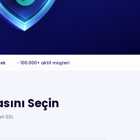
tek
100.000+ aktif müşteri
asını Seçin
un SSL