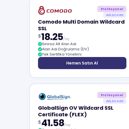
Profesyonel
WILDCARD
Comodo Multi Domain Wildcard
SSL
18.25
$
/ay
Sınırsız Alt Alan Adı
Alan Adı Doğrulama (DV)
Tek Sertifika Yönetimi
Hemen Satın Al
Profesyonel
WILDCARD
GlobalSign OV Wildcard SSL
Certificate (FLEX)
41.58
$
/ay