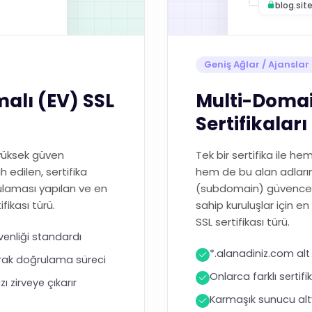
blog.sit
Geniş Ağlar / Ajanslar
alı (EV) SSL
Multi-Domai
Sertifikaları
 yüksek güven
Tek bir sertifika ile h
h edilen, sertifika
hem de bu alan adlarına
ulaması yapılan ve en
(subdomain) güvence a
fikası türü.
sahip kuruluşlar için 
SSL sertifikası türü.
venliği standardı
*.alanadiniz.com alt 
vrak doğrulama süreci
Onlarca farklı sertif
ı zirveye çıkarır
Karmaşık sunucu alty