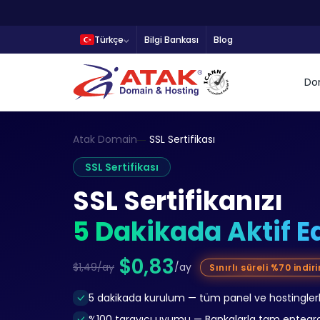
Türkçe
Bilgi Bankası
Blog
Do
Atak Domain
SSL Sertifikası
SSL Sertifikası
SSL Sertifikanızı
5 Dakikada Aktif E
$0,83
$1,49/ay
/ay
Sınırlı süreli %70 indir
5 dakikada kurulum — tüm panel ve hostingle
%100 tarayıcı uyumu — Bankalarla tam entegr