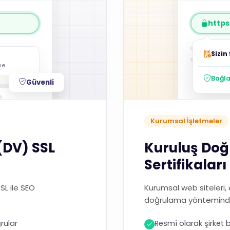
https:
Sizin 
me
Bağla
Güvenli
Kurumsal İşletmeler
(DV) SSL
Kuruluş Doğ
Sertifikaları
SSL ile SEO
Kurumsal web siteleri, e
doğrulama yönteminde 
rular
Resmî olarak şirket bi