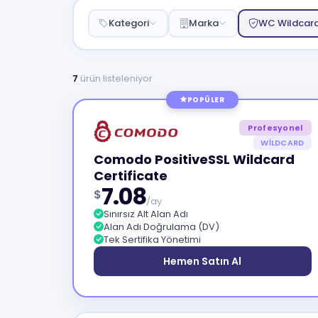
Kategori
Marka
WC Wildcar
7
ürün listeleniyor
POPÜLER
Profesyonel
WILDCARD
Comodo PositiveSSL Wildcard
Certificate
7.08
$
/ay
Sınırsız Alt Alan Adı
Alan Adı Doğrulama (DV)
Tek Sertifika Yönetimi
Hemen Satın Al