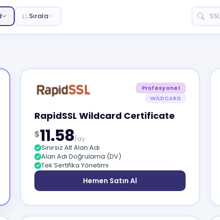
d
Sırala
Profesyonel
WILDCARD
RapidSSL Wildcard Certificate
11.58
$
/ay
Sınırsız Alt Alan Adı
Alan Adı Doğrulama (DV)
Tek Sertifika Yönetimi
Hemen Satın Al