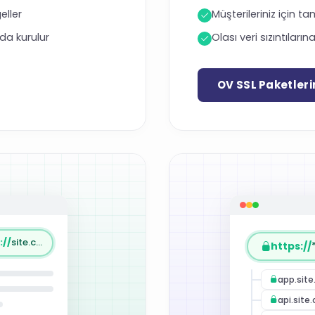
eller
Müşterileriniz için t
da kurulur
Olası veri sızıntılar
OV SSL Paketleri
://
site.com.tr
https://
app.sit
api.site