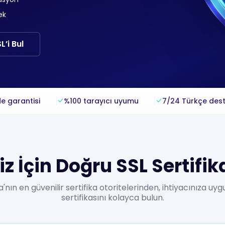
ek
’i Bul
e garantisi
%100 tarayıcı uyumu
7/24 Türkçe des
z İçin Doğru SSL Sertifik
'nın en güvenilir sertifika otoritelerinden, ihtiyacınıza uyg
sertifikasını kolayca bulun.