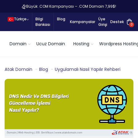
Büyük .COM Kampanyası – .COM Domain 7,99$!
Türkçe
Bilgi
Blog
Üye
Kampanyalar
Destek
Bankası
Girişi
0
Domain
Ucuz Domain
Hosting
Wordpress Hostin
Atak Domain
Blog
Uygulamalı Nasıl Yapılır Rehberi