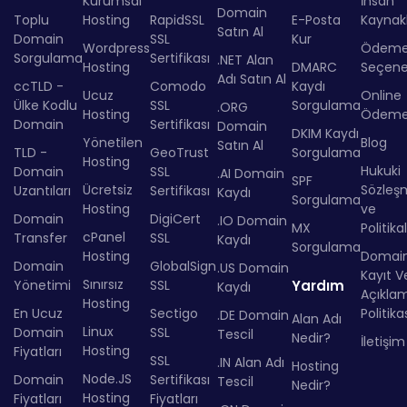
Kurumsal
İnsan
Domain
Toplu
Hosting
RapidSSL
E-Posta
Kaynakl
Satın Al
Domain
SSL
Kur
Wordpress
Ödem
Sorgulama
Sertifikası
.NET Alan
Hosting
DMARC
Seçenek
Adı Satın Al
ccTLD -
Comodo
Kaydı
Ucuz
Online
Ülke Kodlu
SSL
Sorgulama
.ORG
Hosting
Ödem
Domain
Sertifikası
Domain
DKIM Kaydı
Yönetilen
Blog
Satın Al
TLD -
GeoTrust
Sorgulama
Hosting
Hukuki
Domain
SSL
.AI Domain
SPF
Ücretsiz
Sözleş
Uzantıları
Sertifikası
Kaydı
Sorgulama
Hosting
ve
Domain
DigiCert
.IO Domain
MX
Politika
cPanel
Transfer
SSL
Kaydı
Sorgulama
Hosting
Domai
Domain
GlobalSign
.US Domain
Kayıt Ve
Sınırsız
Yönetimi
SSL
Yardım
Kaydı
Açıkla
Hosting
En Ucuz
Sectigo
Politika
.DE Domain
Alan Adı
Linux
Domain
SSL
Tescil
Nedir?
İletişim
Hosting
Fiyatları
SSL
.IN Alan Adı
Hosting
Node.JS
Domain
Sertifikası
Tescil
Nedir?
Hosting
Fiyatları
Fiyatları