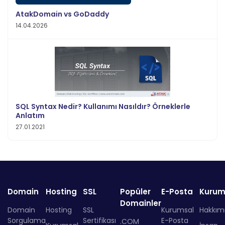
AtakDomain vs GoDaddy
14.04.2026
SQL Syntax Nedir? Kullanımı Nasıldır? Örneklerle
Anlatım
27.01.2021
Domain
Hosting
SSL
Popüler
E-Posta
Kurum
Domainler
Domain
Hosting
SSL
Kurumsal
Hakkım
Sorgulama
Sertifikası
E-Posta
.COM