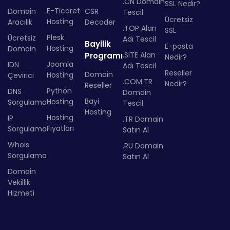
.CN Domain
SSL Nedir?
E-Ticaret
Domain
CSR
Tescil
Ücretsiz
Hosting
Aracılık
Decoder
.TOP Alan
SSL
Plesk
Ücretsiz
Adı Tescil
Bayilik
E-posta
Hosting
Domain
.SITE Alan
Programı
Nedir?
Joomla
IDN
Adı Tescil
Reseller
Domain
Hosting
Çevirici
.COM.TR
Nedir?
Reseller
Python
DNS
Domain
Bayi
Hosting
Sorgulama
Tescil
Hosting
Hosting
IP
.TR Domain
Fiyatları
Sorgulama
Satın Al
Whois
.RU Domain
Sorgulama
Satın Al
Domain
Vekillik
Hizmeti