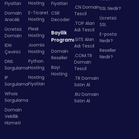
Hosting
Fiyatları
Fiyatları
.CN Domain
SSL Nedir?
E-Ticaret
Domain
CSR
Tescil
Ücretsiz
Hosting
Aracılık
Decoder
.TOP Alan
SSL
Plesk
Ücretsiz
Adı Tescil
Bayilik
E-posta
Hosting
Domain
.SITE Alan
Programı
Nedir?
Joomla
IDN
Adı Tescil
Reseller
Domain
Hosting
Çevirici
.COM.TR
Nedir?
Reseller
Python
DNS
Domain
Bayi
Hosting
Sorgulama
Tescil
Hosting
Hosting
IP
.TR Domain
Fiyatları
Sorgulama
Satın Al
Whois
.RU Domain
Sorgulama
Satın Al
Domain
Vekillik
Hizmeti