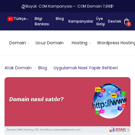
Büyük .COM Kampanyası – .COM Domain 7,99$!
Türkçe
Bilgi
Blog
Üye
Kampanyalar
Destek
Bankası
Girişi
0
Domain
Ucuz Domain
Hosting
Wordpress Hostin
Atak Domain
Blog
Uygulamalı Nasıl Yapılır Rehberi