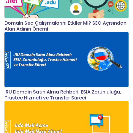
Domain Seo Çalışmalarını Etkiler Mi? SEO Açısından
Alan Adının Önemi
.RU Domain Satın Alma Rehberi: ESIA Zorunluluğu,
Trustee Hizmeti ve Transfer Süreci