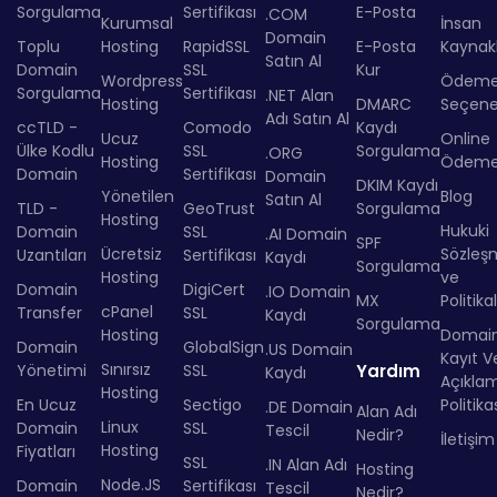
Sorgulama
Sertifikası
E-Posta
.COM
Kurumsal
İnsan
Domain
Toplu
Hosting
RapidSSL
E-Posta
Kaynakl
Satın Al
Domain
SSL
Kur
Wordpress
Ödem
Sorgulama
Sertifikası
.NET Alan
Hosting
DMARC
Seçenek
Adı Satın Al
ccTLD -
Comodo
Kaydı
Ucuz
Online
Ülke Kodlu
SSL
Sorgulama
.ORG
Hosting
Ödem
Domain
Sertifikası
Domain
DKIM Kaydı
Yönetilen
Blog
Satın Al
TLD -
GeoTrust
Sorgulama
Hosting
Hukuki
Domain
SSL
.AI Domain
SPF
Ücretsiz
Sözleş
Uzantıları
Sertifikası
Kaydı
Sorgulama
Hosting
ve
Domain
DigiCert
.IO Domain
MX
Politika
cPanel
Transfer
SSL
Kaydı
Sorgulama
Hosting
Domai
Domain
GlobalSign
.US Domain
Kayıt Ve
Sınırsız
Yönetimi
SSL
Yardım
Kaydı
Açıkla
Hosting
En Ucuz
Sectigo
Politika
.DE Domain
Alan Adı
Linux
Domain
SSL
Tescil
Nedir?
İletişim
Hosting
Fiyatları
SSL
.IN Alan Adı
Hosting
Node.JS
Domain
Sertifikası
Tescil
Nedir?