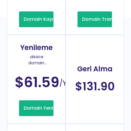
Domain Kayıt
Domain Transfer
Yenileme
.alsace
domain
Geri Alma
yenileme
fiyatı
$61.59
/Yıl
$131.90
Domain Yenileme