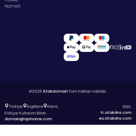
Hizmeti
©2026
Atakdomain
Tüm hakları saklıdır.
Türkiye
İngiltere
Kıbrıs
DNS:
tr.atakdns.com
Kötüye Kullanım Bildir:
eu.atakdns.com
domain@apiname.com