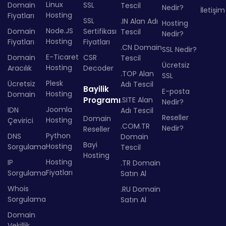
Linux
Domain
SSL
Tescil
Nedir?
İletişim
Hosting
Fiyatları
SSL
.IN Alan Adı
Hosting
Node.JS
Domain
Sertifikası
Tescil
Nedir?
Hosting
Fiyatları
Fiyatları
.CN Domain
SSL Nedir?
E-Ticaret
Domain
CSR
Tescil
Ücretsiz
Hosting
Aracılık
Decoder
.TOP Alan
SSL
Plesk
Ücretsiz
Adı Tescil
Bayilik
E-posta
Hosting
Domain
Programı
.SITE Alan
Nedir?
Joomla
IDN
Adı Tescil
Reseller
Domain
Hosting
Çevirici
.COM.TR
Nedir?
Reseller
Python
DNS
Domain
Bayi
Hosting
Sorgulama
Tescil
Hosting
Hosting
IP
.TR Domain
Fiyatları
Sorgulama
Satın Al
Whois
.RU Domain
Sorgulama
Satın Al
Domain
Vekillik