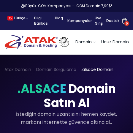
Büyük .COM Kampanyası – .COM Domain 7,99$!
Türkçe
Bilgi
Blog
Üye
Kampanyalar
Destek
Bankası
Girişi
0
Domain
Ucuz Domain
Atak Domain
Domain Sorgulama
.alsace Domain
.ALSACE
Domain
Satın Al
İstediğin domain uzantısını hemen kaydet,
markanı internette güvence altına al..