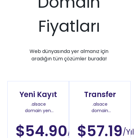
Domain
Fiyatları
Web dünyasında yer almanız için
aradığın tüm çözümler burada!
Yeni Kayıt
Transfer
.alsace
.alsace
domain yeni
domain
kayıt fiyatı
transfer fiyatı
$54.90
$57.19
/Yıl
/Yıl