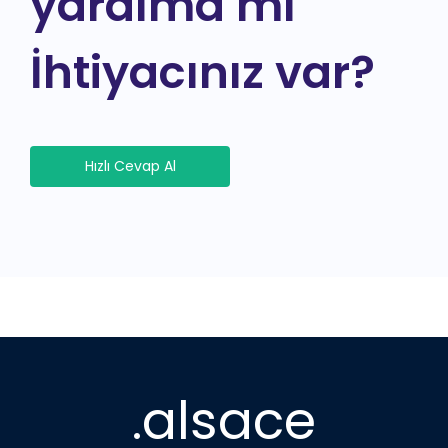
yardıma mı
İhtiyacınız var?
Hızlı Cevap Al
.alsace