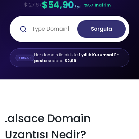
$54,90
$127.67
%57 İndirim
/ yıl
Sorgula
Her domain ile birlikte
1 yıllık Kurumsal E-
FIRSAT
posta
sadece
$2,99
.alsace Domain
Uzantısı Nedir?