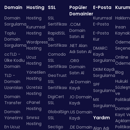
Domain
Hosting
SSL
Popüler
E-Posta
Kurum
Domainler
Domain
Hosting
SSL
Kurumsal
Hakkım
Sorgulama
Sertifikası
E-Posta
.COM
Kurumsal
İnsan
Domain
Toplu
Hosting
RapidSSL
E-Posta
Kaynakl
Satın Al
Domain
SSL
Kur
Wordpress
Ödem
Sorgulama
Sertifikası
.NET Alan
Hosting
DMARC
Seçenek
Adı Satın Al
ccTLD -
Comodo
Kaydı
Ucuz
Online
Ülke Kodlu
SSL
Sorgulama
.ORG
Hosting
Ödem
Domain
Sertifikası
Domain
DKIM Kaydı
Yönetilen
Blog
Satın Al
TLD -
GeoTrust
Sorgulama
Hosting
Hukuki
Domain
SSL
.AI Domain
SPF
Ücretsiz
Sözleş
Uzantıları
Sertifikası
Kaydı
Sorgulama
Hosting
ve
Domain
DigiCert
.IO Domain
MX
Politika
cPanel
Transfer
SSL
Kaydı
Sorgulama
Hosting
Domai
Domain
GlobalSign
.US Domain
Kayıt Ve
Sınırsız
Yardım
Yönetimi
SSL
Kaydı
Açıkla
Hosting
En Ucuz
Sectigo
Politika
.DE Domain
Alan Adı