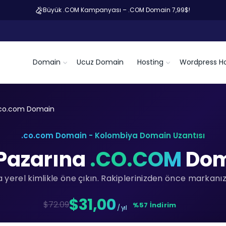
Büyük .COM Kampanyası – .COM Domain 7,99$!
Domain
Ucuz Domain
Hosting
Wordpress Ho
.co.com Domain
.co.com Domain - Kolombiya Domain Uzantısı
Pazarına
.CO.COM
Doma
yerel kimlikle öne çıkın. Rakiplerinizden önce markanızı
$31,00
$72.09
%57 İndirim
/ yıl