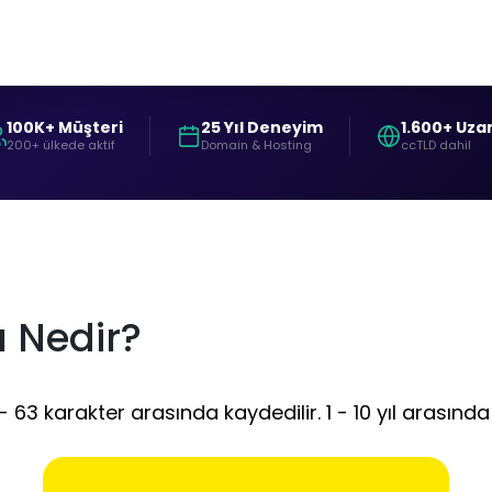
100K+ Müşteri
25 Yıl Deneyim
1.600+ Uza
200+ ülkede aktif
Domain & Hosting
ccTLD dahil
 Nedir?
3 karakter arasında kaydedilir. 1 - 10 yıl arasında 