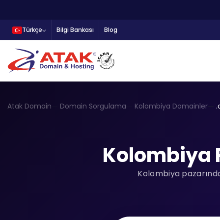
Türkçe
Bilgi Bankası
Blog
Atak Domain
Domain Sorgulama
Kolombiya Domainler
Kolombiya 
Kolombiya pazarında 