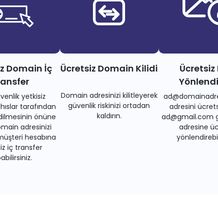
iz Domain İç
Ücretsiz Domain Kilidi
Ücretsiz
ransfer
Yönlend
Domain adresinizi kilitleyerek
venlik yetkisiz
ad@domainadre
güvenlik riskinizi ortadan
ıslar tarafından
adresini ücrets
kaldırın.
dilmesinin önüne
ad@gmail.com gi
main adresinizi
adresine üc
müşteri hesabına
yönlendirebil
iz iç transfer
bilirsiniz.