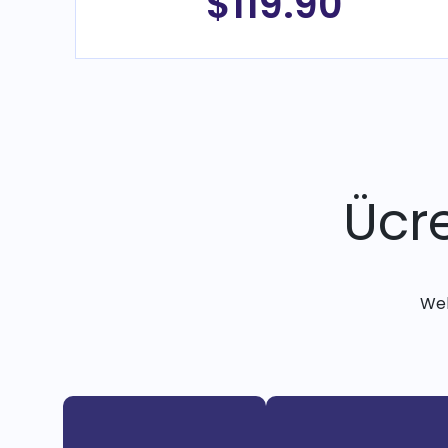
$119.90
Ücre
Web