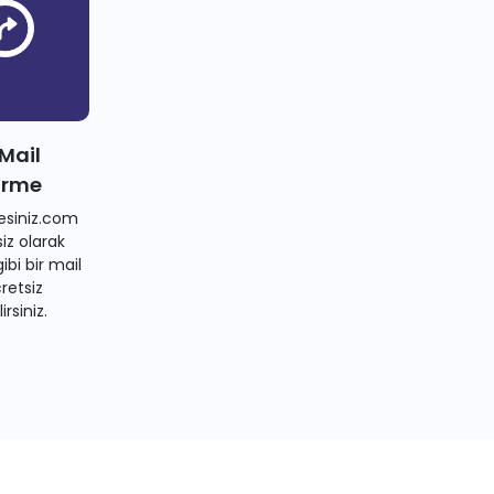
 Mail
irme
siniz.com
iz olarak
bi bir mail
retsiz
irsiniz.