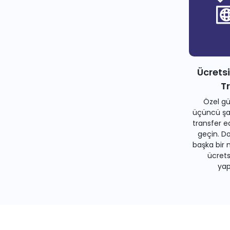
Ücrets
T
Özel gü
üçüncü şah
transfer e
geçin. Do
başka bir 
ücrets
yapa