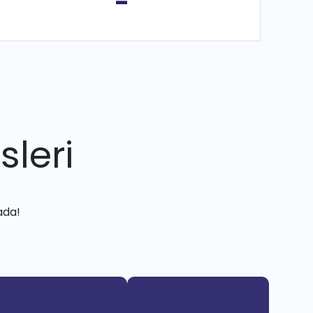
-
sleri
ada!