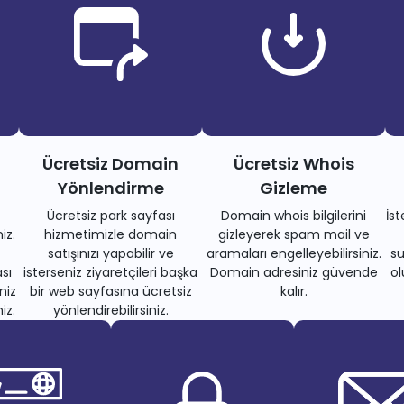
Ücretsiz Domain
Ücretsiz Whois
Yönlendirme
Gizleme
Ücretsiz park sayfası
Domain whois bilgilerini
İs
iz.
hizmetimizle domain
gizleyerek spam mail ve
satışınızı yapabilir ve
aramaları engelleyebilirsiniz.
su
sı
isterseniz ziyaretçileri başka
Domain adresiniz güvende
ol
niz
bir web sayfasına ücretsiz
kalır.
iz.
yönlendirebilirsiniz.