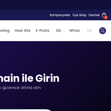
Kampanyalar
Üye Girişi
Destek
0
sting
Hazır Site
E-Posta
SSL
Whois
in ile Girin
 güvence altına alın.