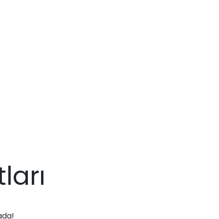
ları
ada!