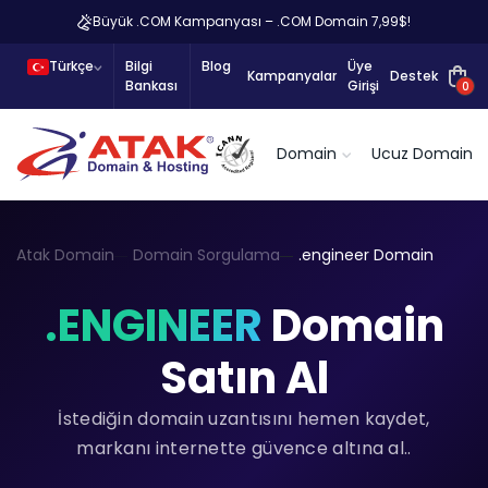
Büyük .COM Kampanyası – .COM Domain 7,99$!
Türkçe
Bilgi
Blog
Üye
Kampanyalar
Destek
Bankası
Girişi
0
Domain
Ucuz Domain
Atak Domain
Domain Sorgulama
.engineer Domain
.ENGINEER
Domain
Satın Al
İstediğin domain uzantısını hemen kaydet,
markanı internette güvence altına al..