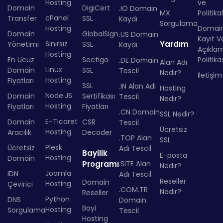
Hosting
ve
Domain
DigiCert
.IO Domain
MX
Politika
cPanel
Transfer
SSL
Kaydı
Sorgulama
Hosting
Domai
Domain
GlobalSign
.US Domain
Kayıt Ve
Sınırsız
Yardım
Yönetimi
SSL
Kaydı
Açıkla
Hosting
En Ucuz
Sectigo
Politika
.DE Domain
Alan Adı
Linux
Domain
SSL
Tescil
Nedir?
İletişim
Hosting
Fiyatları
SSL
.IN Alan Adı
Hosting
Node.JS
Domain
Sertifikası
Tescil
Nedir?
Hosting
Fiyatları
Fiyatları
.CN Domain
SSL Nedir?
E-Ticaret
Domain
CSR
Tescil
Ücretsiz
Hosting
Aracılık
Decoder
.TOP Alan
SSL
Plesk
Ücretsiz
Adı Tescil
Bayilik
E-posta
Hosting
Domain
Programı
.SITE Alan
Nedir?
Joomla
IDN
Adı Tescil
Reseller
Domain
Hosting
Çevirici
.COM.TR
Nedir?
Reseller
Python
DNS
Domain
Bayi
Hosting
Sorgulama
Tescil
Hosting