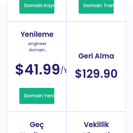
Domain Kayıt
Domain Transfer
Yenileme
.engineer
domain
Geri Alma
yenileme
fiyatı
$41.99
/Yıl
$129.90
Domain Yenileme
Geç
Vekillik