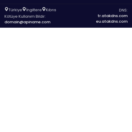
Türkiye
İngiltere
Kıbrıs
DNS:
tr.atakdns.com
Kötüye Kullanım Bildir:
eu.atakdns.com
domain@apiname.com