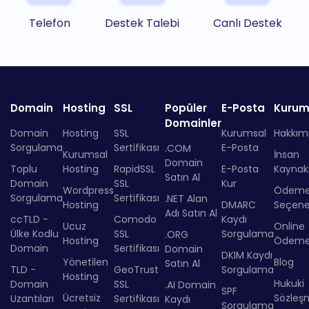
Telefon
Destek Talebi
Canlı Destek
Domain
Hosting
SSL
Popüler
E-Posta
Kurum
Domainler
Domain
Hosting
SSL
Kurumsal
Hakkım
Sorgulama
Sertifikası
E-Posta
.COM
Kurumsal
İnsan
Domain
Toplu
Hosting
RapidSSL
E-Posta
Kaynakl
Satın Al
Domain
SSL
Kur
Wordpress
Ödem
Sorgulama
Sertifikası
.NET Alan
Hosting
DMARC
Seçenek
Adı Satın Al
ccTLD -
Comodo
Kaydı
Ucuz
Online
Ülke Kodlu
SSL
Sorgulama
.ORG
Hosting
Ödem
Domain
Sertifikası
Domain
DKIM Kaydı
Yönetilen
Blog
Satın Al
TLD -
GeoTrust
Sorgulama
Hosting
Hukuki
Domain
SSL
.AI Domain
SPF
Ücretsiz
Sözleş
Uzantıları
Sertifikası
Kaydı
Sorgulama