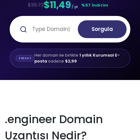
$11,49
$26.72
%57 İndirim
/ yıl
Sorgula
Her domain ile birlikte
1 yıllık Kurumsal E-
FIRSAT
posta
sadece
$2,99
.engineer Domain
Uzantısı Nedir?