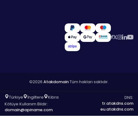
©2026
Atakdomain
Tüm hakları saklıdır.
Türkiye
İngiltere
Kıbrıs
DNS:
tr.atakdns.com
Kötüye Kullanım Bildir:
eu.atakdns.com
domain@apiname.com