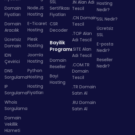
SSL
.IN Alan Adı
Hosting
Node.JS
Domain
Sertifikası
Tescil
Nedir?
Hosting
Fiyatları
Fiyatları
.CN Domain
SSL Nedir?
E-Ticaret
Domain
CSR
Tescil
Ücretsiz
Hosting
Aracılık
Decoder
.TOP Alan
SSL
Plesk
Ücretsiz
Adı Tescil
Bayilik
E-posta
Hosting
Domain
Programı
.SITE Alan
Nedir?
Joomla
IDN
Adı Tescil
Reseller
Domain
Hosting
Çevirici
.COM.TR
Nedir?
Reseller
Python
DNS
Domain
Bayi
Hosting
Sorgulama
Tescil
Hosting
Hosting
IP
.TR Domain
Fiyatları
Sorgulama
Satın Al
Whois
.RU Domain
Sorgulama
Satın Al
Domain
Vekillik
Hizmeti