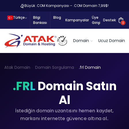
Büyük .COM Kampanyası – .COM Domain 7,99$!
Türkçe
Bilgi
Blog
Üye
Kampanyalar
Destek
Bankası
Girişi
0
Domain
Ucuz Domain
Atak Domain
Domain Sorgulama
.frl Domain
.FRL
Domain Satın
Al
İstediğin domain uzantısını hemen kaydet,
markanı internette güvence altına al..