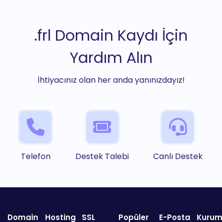
.frl Domain Kaydı İçin
Yardım Alın
İhtiyacınız olan her anda yanınızdayız!
Telefon
Destek Talebi
Canlı Destek
Domain
Hosting
SSL
Popüler
E-Posta
Kurum