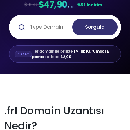
$47,90
$111.40
%57 İndirim
/ yıl
Sorgula
Her domain ile birlikte
1 yıllık Kurumsal E-
FIRSAT
posta
sadece
$2,99
.frl Domain Uzantısı
Nedir?