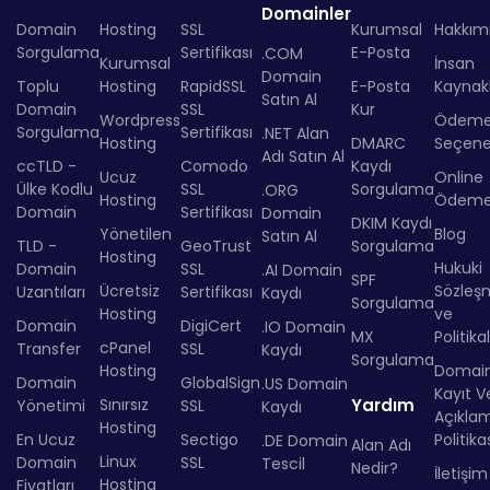
Domainler
Domain
Hosting
SSL
Kurumsal
Hakkım
Sorgulama
Sertifikası
E-Posta
.COM
Kurumsal
İnsan
Domain
Toplu
Hosting
RapidSSL
E-Posta
Kaynakl
Satın Al
Domain
SSL
Kur
Wordpress
Ödem
Sorgulama
Sertifikası
.NET Alan
Hosting
DMARC
Seçenek
Adı Satın Al
ccTLD -
Comodo
Kaydı
Ucuz
Online
Ülke Kodlu
SSL
Sorgulama
.ORG
Hosting
Ödem
Domain
Sertifikası
Domain
DKIM Kaydı
Yönetilen
Blog
Satın Al
TLD -
GeoTrust
Sorgulama
Hosting
Hukuki
Domain
SSL
.AI Domain
SPF
Ücretsiz
Sözleş
Uzantıları
Sertifikası
Kaydı
Sorgulama
Hosting
ve
Domain
DigiCert
.IO Domain
MX
Politika
cPanel
Transfer
SSL
Kaydı
Sorgulama
Hosting
Domai
Domain
GlobalSign
.US Domain
Kayıt Ve
Sınırsız
Yardım
Yönetimi
SSL
Kaydı
Açıkla
Hosting
En Ucuz
Sectigo
Politika
.DE Domain
Alan Adı
Linux
Domain
SSL
Tescil
Nedir?
İletişim
Hosting
Fiyatları