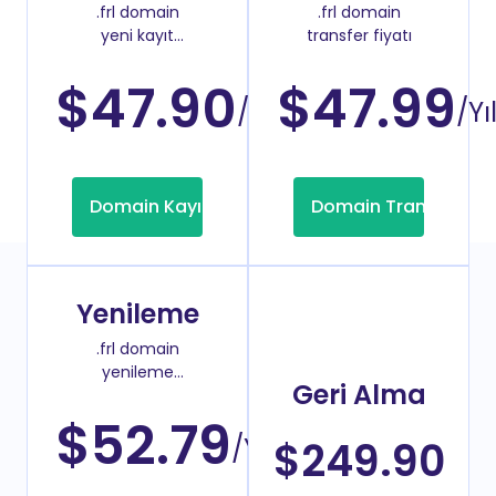
.frl domain
.frl domain
yeni kayıt
transfer fiyatı
fiyatı
$47.90
$47.99
/Yıl
/Yı
Domain Kayıt
Domain Transfer
Yenileme
.frl domain
yenileme
Geri Alma
fiyatı
$52.79
/Yıl
$249.90