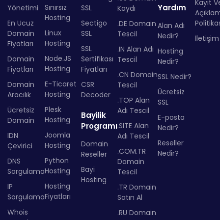
Kayıt Ve
Sınırsız
Yardım
Yönetimi
SSL
Kaydı
Açıkla
Hosting
En Ucuz
Sectigo
Politika
.DE Domain
Alan Adı
Linux
Domain
SSL
Tescil
Nedir?
İletişim
Hosting
Fiyatları
SSL
.IN Alan Adı
Hosting
Node.JS
Domain
Sertifikası
Tescil
Nedir?
Hosting
Fiyatları
Fiyatları
.CN Domain
SSL Nedir?
E-Ticaret
Domain
CSR
Tescil
Ücretsiz
Hosting
Aracılık
Decoder
.TOP Alan
SSL
Plesk
Ücretsiz
Adı Tescil
Bayilik
E-posta
Hosting
Domain
Programı
.SITE Alan
Nedir?
Joomla
IDN
Adı Tescil
Reseller
Domain
Hosting
Çevirici
.COM.TR
Nedir?
Reseller
Python
DNS
Domain
Bayi
Hosting
Sorgulama
Tescil
Hosting
Hosting
IP
.TR Domain
Fiyatları
Sorgulama
Satın Al
Whois
.RU Domain