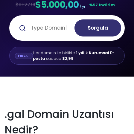
$5.000,00
$11627.91
%57 İndirim
/ yıl
Sorgula
Her domain ile birlikte
1 yıllık Kurumsal E-
FIRSAT
posta
sadece
$2,99
.gal Domain Uzantısı
Nedir?