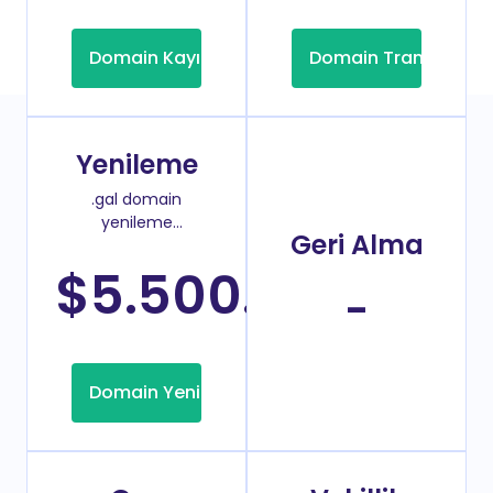
Domain Kayıt
Domain Transfer
Yenileme
.gal domain
yenileme
Geri Alma
fiyatı
$5.500.00
/Yıl
-
Domain Yenileme