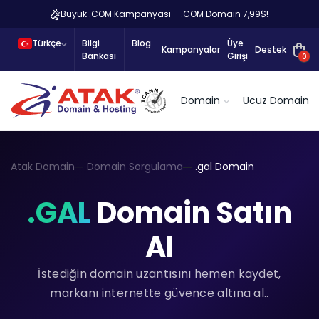
Büyük .COM Kampanyası – .COM Domain 7,99$!
Türkçe
Bilgi
Blog
Üye
Kampanyalar
Destek
Bankası
Girişi
0
Domain
Ucuz Domain
Atak Domain
Domain Sorgulama
.gal Domain
.GAL
Domain Satın
Al
İstediğin domain uzantısını hemen kaydet,
markanı internette güvence altına al..