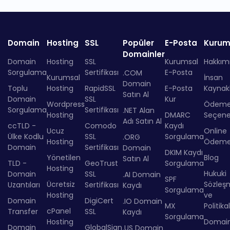
Domain
Hosting
SSL
Popüler
E-Posta
Kurum
Domainler
Domain
Hosting
SSL
Kurumsal
Hakkım
Sorgulama
Sertifikası
E-Posta
.COM
Kurumsal
İnsan
Domain
Toplu
Hosting
RapidSSL
E-Posta
Kaynakl
Satın Al
Domain
SSL
Kur
Wordpress
Ödem
Sorgulama
Sertifikası
.NET Alan
Hosting
DMARC
Seçenek
Adı Satın Al
ccTLD -
Comodo
Kaydı
Ucuz
Online
Ülke Kodlu
SSL
Sorgulama
.ORG
Hosting
Ödem
Domain
Sertifikası
Domain
DKIM Kaydı
Yönetilen
Blog
Satın Al
TLD -
GeoTrust
Sorgulama
Hosting
Hukuki
Domain
SSL
.AI Domain
SPF
Ücretsiz
Sözleş
Uzantıları
Sertifikası
Kaydı
Sorgulama
Hosting
ve
Domain
DigiCert
.IO Domain
MX
Politika
cPanel
Transfer
SSL
Kaydı
Sorgulama
Hosting
Domai
Domain
GlobalSign
.US Domain