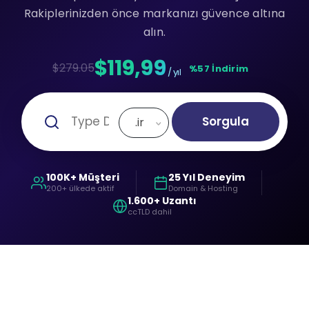
Rakiplerinizden önce markanızı güvence altına
alın.
$119,99
$279.05
%57 İndirim
/ yıl
Sorgula
.ir
100K+ Müşteri
25 Yıl Deneyim
200+ ülkede aktif
Domain & Hosting
1.600+ Uzantı
ccTLD dahil