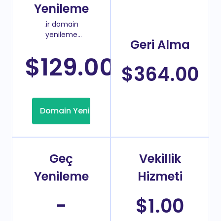
Yenileme
.ir domain
yenileme
Geri Alma
fiyatı
$129.00
/Yıl
$364.00
Domain Yenileme
Geç
Vekillik
Yenileme
Hizmeti
-
$1.00