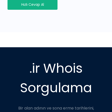
Hızlı Cevap Al
.ir Whois
Sorgulama
Bir alan adının ve sona erme tarihlerini,