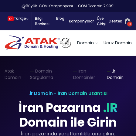
Büyük .COM Kampanyası – .COM Domain 7,99$!
Türkçe
Bilgi
Blog
Üye
Kampanyalar
Destek
Bankası
Girişi
0
Domain
Ucuz Domain
Atak
Domain
İran
.ir
Domain
Sorgulama
Domainler
Domain
.ir Domain - İran Domain Uzantısı
İran Pazarına
.IR
Domain ile Girin
İran pazarında yerel kimlikle öne çıkın.