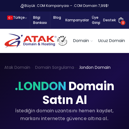
Büyük .COM Kampanyası – .COM Domain 7,99$!
Türkçe
Bilgi
Blog
Üye
Kampanyalar
Destek
Bankası
Girişi
0
Domain
Ucuz Domain
Atak Domain
Domain Sorgulama
.london Domain
.LONDON
Domain
Satın Al
İstediğin domain uzantısını hemen kaydet,
markanı internette güvence altına al..