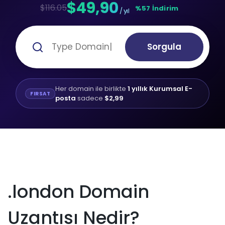
$49,90
$116.05
%57 İndirim
/ yıl
Sorgula
Her domain ile birlikte
1 yıllık Kurumsal E-
FIRSAT
posta
sadece
$2,99
.london Domain
Uzantısı Nedir?