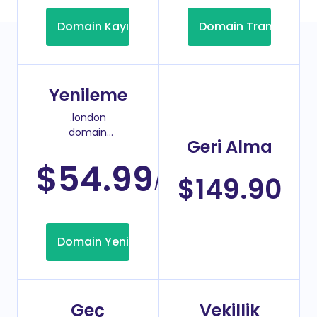
Domain Kayıt
Domain Transfer
Yenileme
.london
domain
Geri Alma
yenileme
fiyatı
$54.99
/Yıl
$149.90
Domain Yenileme
Geç
Vekillik