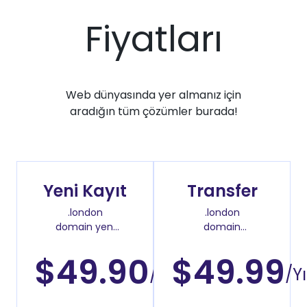
Fiyatları
Web dünyasında yer almanız için
aradığın tüm çözümler burada!
Yeni Kayıt
Transfer
.london
.london
domain yeni
domain
kayıt fiyatı
transfer fiyatı
$49.90
$49.99
/Yıl
/Yı