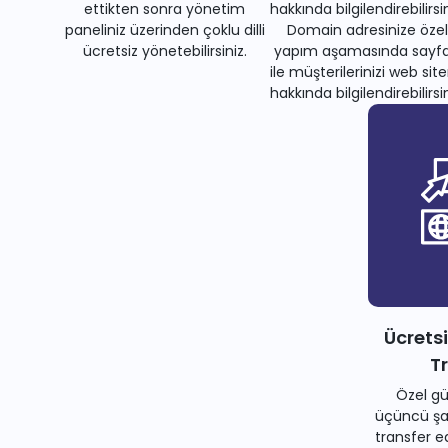
ettikten sonra yönetim
hakkında bilgilendirebilirsin
paneliniz üzerinden çoklu dilli
Domain adresinize özel
ücretsiz yönetebilirsiniz.
yapım aşamasında sayfa
ile müşterilerinizi web site
hakkında bilgilendirebilirsin
Ücrets
T
Özel gü
üçüncü şah
transfer e