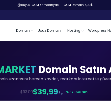
Büyük .COM Kampanyası – .COM Domain 7,99$!
Domain
Ucuz Domain
Hosting
Wordpress Ho
MARKET
Domain Satın 
main uzantısını hemen kaydet, markanı internette güvenc
$39,99
$93.00
%57 İndirim
/ yıl