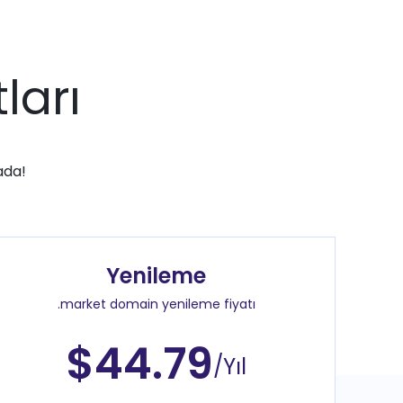
ları
ada!
Yenileme
.market domain yenileme fiyatı
$44.79
/Yıl