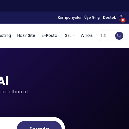
Kampanyalar
Üye Girişi
Destek
0
sting
Hazır Site
E-Posta
SSL
Whois
Al
e altına al..