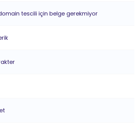
domain tescili için belge gerekmiyor
rik
rakter
et