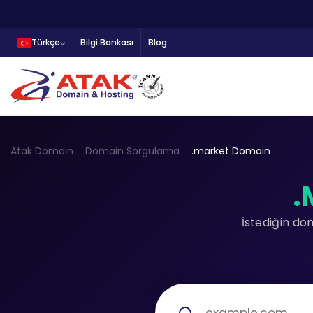
Türkçe
Bilgi Bankası
Blog
Atak Domain
Domain Sorgulama
.market Domain
.
İstediğin do