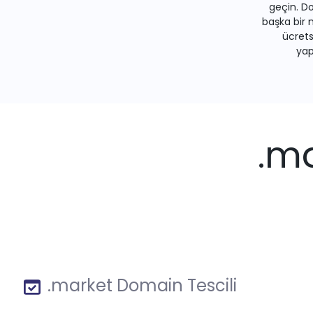
geçin. Do
başka bir 
ücrets
yapa
.ma
.market Domain Tescili