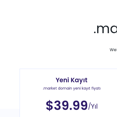
.ma
Web
Yeni Kayıt
.market domain yeni kayıt fiyatı
$39.99
/Yıl