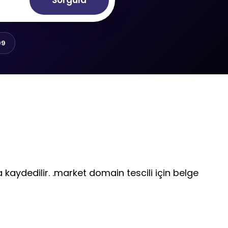
Sorgula
99
a kaydedilir. .market domain tescili için belge