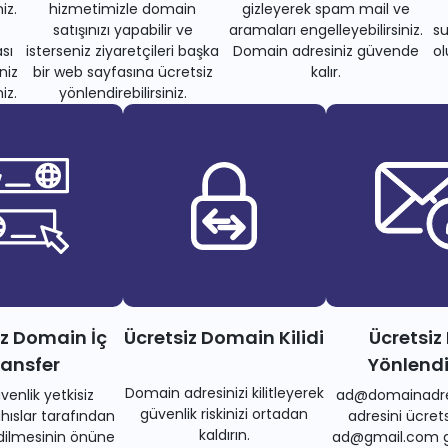
iz.
hizmetimizle domain
gizleyerek spam mail ve
satışınızı yapabilir ve
aramaları engelleyebilirsiniz.
su
sı
isterseniz ziyaretçileri başka
Domain adresiniz güvende
ol
niz
bir web sayfasına ücretsiz
kalır.
iz.
yönlendirebilirsiniz.
iz Domain İç
Ücretsiz Domain Kilidi
Ücretsiz
ransfer
Yönlend
Domain adresinizi kilitleyerek
venlik yetkisiz
ad@domainadre
güvenlik riskinizi ortadan
ıslar tarafından
adresini ücrets
kaldırın.
dilmesinin önüne
ad@gmail.com gi