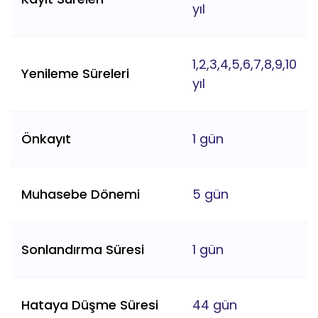
yıl
1,2,3,4,5,6,7,8,9,10
Yenileme Süreleri
yıl
Önkayıt
1 gün
Muhasebe Dönemi
5 gün
Sonlandırma Süresi
1 gün
Hataya Düşme Süresi
44 gün