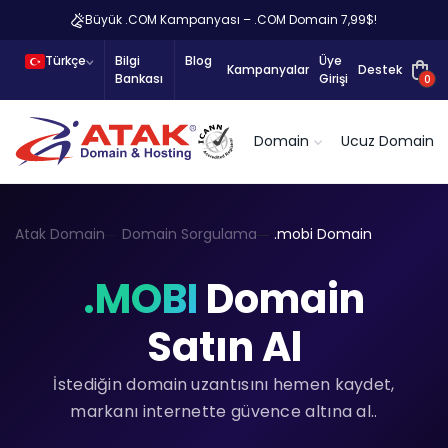
Büyük .COM Kampanyası – .COM Domain 7,99$!
Türkçe
Bilgi
Blog
Üye
Kampanyalar
Destek
Bankası
Girişi
0
Domain
Ucuz Domain
Atak Domain
Domain Sorgulama
.mobi Domain
.MOBI
Domain
Satın Al
İstediğin domain uzantısını hemen kaydet,
markanı internette güvence altına al..