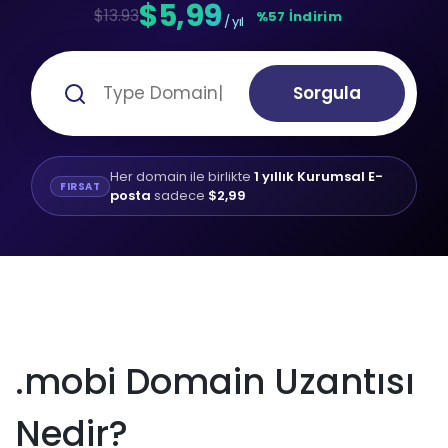
$5,99
$13.93
%57 İndirim
/ yıl
Sorgula
Her domain ile birlikte
1 yıllık Kurumsal E-
FIRSAT
posta
sadece
$2,99
.mobi Domain Uzantısı
Nedir?