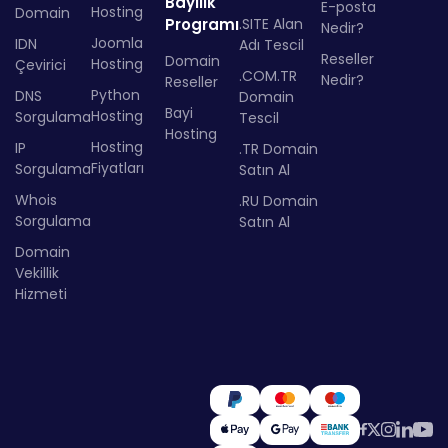
Bayilik
E-posta
Hosting
Domain
Programı
.SITE Alan
Nedir?
Joomla
IDN
Adı Tescil
Reseller
Domain
Hosting
Çevirici
.COM.TR
Nedir?
Reseller
Python
DNS
Domain
Bayi
Hosting
Sorgulama
Tescil
Hosting
Hosting
IP
.TR Domain
Fiyatları
Sorgulama
Satın Al
Whois
.RU Domain
Sorgulama
Satın Al
Domain
Vekillik
Hizmeti