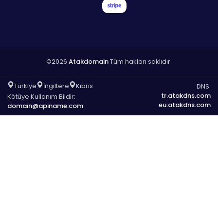
©2026
Atakdomain
Tüm hakları saklıdır.
Türkiye
İngiltere
Kıbrıs
DNS:
tr.atakdns.com
Kötüye Kullanım Bildir:
eu.atakdns.com
domain@apiname.com