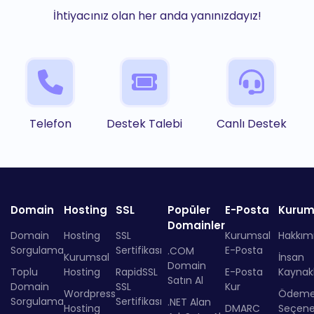
İhtiyacınız olan her anda yanınızdayız!
Telefon
Destek Talebi
Canlı Destek
Domain
Hosting
SSL
Popüler
E-Posta
Kurum
Domainler
Domain
Hosting
SSL
Kurumsal
Hakkım
Sorgulama
Sertifikası
E-Posta
.COM
Kurumsal
İnsan
Domain
Toplu
Hosting
RapidSSL
E-Posta
Kaynakl
Satın Al
Domain
SSL
Kur
Wordpress
Ödem
Sorgulama
Sertifikası
.NET Alan
Hosting
DMARC
Seçenek