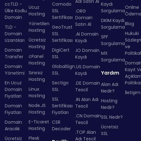
Adı Satın Al
ccTLD -
Comodo
Kaydı
Ucuz
Online
Ülke Kodlu
SSL
Sorgulama
.ORG
Hosting
Ödem
Domain
Sertifikası
Domain
DKIM Kaydı
Yönetilen
Blog
Satın Al
TLD -
GeoTrust
Sorgulama
Hosting
Hukuki
Domain
SSL
.AI Domain
SPF
Ücretsiz
Sözleş
Uzantıları
Sertifikası
Kaydı
Sorgulama
Hosting
ve
Domain
DigiCert
.IO Domain
MX
Politika
cPanel
Transfer
SSL
Kaydı
Sorgulama
Hosting
Domai
Domain
GlobalSign
.US Domain
Kayıt Ve
Sınırsız
Yardım
Yönetimi
SSL
Kaydı
Açıkla
Hosting
En Ucuz
Sectigo
Politika
.DE Domain
Alan Adı
Linux
Domain
SSL
Tescil
Nedir?
İletişim
Hosting
Fiyatları
SSL
.IN Alan Adı
Hosting
Node.JS
Domain
Sertifikası
Tescil
Nedir?
Hosting
Fiyatları
Fiyatları
.CN Domain
SSL Nedir?
E-Ticaret
Domain
CSR
Tescil
Ücretsiz
Hosting
Aracılık
Decoder
.TOP Alan
SSL
Plesk
Ücretsiz
Adı Tescil