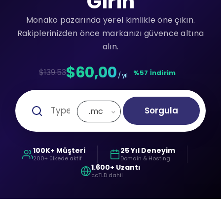
Girin
Monako pazarında yerel kimlikle öne çıkın.
Rakiplerinizden önce markanızı güvence altına
alın.
$60,00
$139.53
%57 İndirim
/ yıl
Sorgula
.mc
100K+ Müşteri
25 Yıl Deneyim
200+ ülkede aktif
Domain & Hosting
1.600+ Uzantı
ccTLD dahil