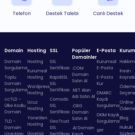
Telefon
Destek Talebi
Canlı Destek
Domain
Hosting
SSL
Popüler
E-Posta
Kurum
Domainler
Domain
Hosting
SSL
Kurumsal
Hakkım
Sorgulama
Sertifikası
E-Posta
.COM
Kurumsal
İnsan
Domain
Toplu
Hosting
RapidSSL
E-Posta
Kaynakl
Satın Al
Domain
SSL
Kur
Wordpress
Ödem
Sorgulama
Sertifikası
.NET Alan
Hosting
DMARC
Seçenek
Adı Satın Al
ccTLD -
Comodo
Kaydı
Ucuz
Online
Ülke Kodlu
SSL
Sorgulama
.ORG
Hosting
Ödem
Domain
Sertifikası
Domain
DKIM Kaydı
Yönetilen
Blog
Satın Al
TLD -
GeoTrust
Sorgulama
Hosting
Hukuki
Domain
SSL
.AI Domain
SPF
Ücretsiz
Sözleş
Uzantıları
Sertifikası
Kaydı