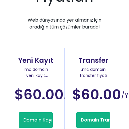
Web dünyasında yer almanız için
aradığın tüm çözümler burada!
Yeni Kayıt
Transfer
.mc domain
.mc domain
yeni kayıt
transfer fiyatı
fiyatı
$60.00
$60.00
/Yıl
/Y
Domain Kayıt
Domain Transfer