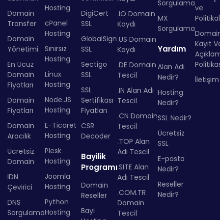
Sorgulama
Hosting
ve
Domain
DigiCert
.IO Domain
MX
Politika
cPanel
Transfer
SSL
Kaydı
Sorgulama
Hosting
Domai
Domain
GlobalSign
.US Domain
Kayıt Ve
Sınırsız
Yardım
Yönetimi
SSL
Kaydı
Açıkla
Hosting
En Ucuz
Sectigo
Politika
.DE Domain
Alan Adı
Linux
Domain
SSL
Tescil
Nedir?
İletişim
Hosting
Fiyatları
SSL
.IN Alan Adı
Hosting
Node.JS
Domain
Sertifikası
Tescil
Nedir?
Hosting
Fiyatları
Fiyatları
.CN Domain
SSL Nedir?
E-Ticaret
Domain
CSR
Tescil
Ücretsiz
Hosting
Aracılık
Decoder
.TOP Alan
SSL
Plesk
Ücretsiz
Adı Tescil
Bayilik
E-posta
Hosting
Domain
Programı
.SITE Alan
Nedir?
Joomla
IDN
Adı Tescil
Reseller
Domain
Hosting
Çevirici
.COM.TR
Nedir?
Reseller
Python
DNS
Domain
Bayi
Hosting
Sorgulama
Tescil