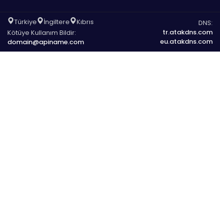
Türkiye
İngiltere
Kıbrıs
DNS:
tr.atakdns.com
Kötüye Kullanım Bildir:
eu.atakdns.com
domain@apiname.com