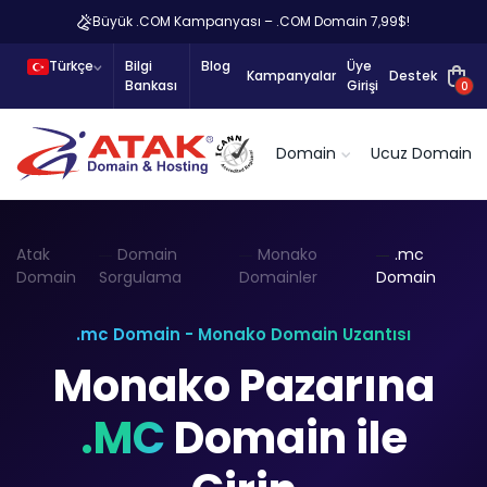
Büyük .COM Kampanyası – .COM Domain 7,99$!
Türkçe
Bilgi
Blog
Üye
Kampanyalar
Destek
Bankası
Girişi
0
Domain
Ucuz Domain
Atak
Domain
Monako
.mc
Domain
Sorgulama
Domainler
Domain
.mc Domain - Monako Domain Uzantısı
Monako Pazarına
.MC
Domain ile