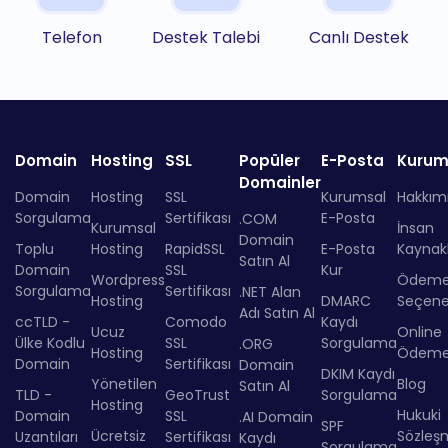
Telefon
Destek Talebi
Canlı Destek
Domain
Hosting
SSL
Popüler
E-Posta
Kurum
Domainler
Domain
Hosting
SSL
Kurumsal
Hakkım
Sorgulama
Sertifikası
E-Posta
.COM
Kurumsal
İnsan
Domain
Toplu
Hosting
RapidSSL
E-Posta
Kaynakl
Satın Al
Domain
SSL
Kur
Wordpress
Ödem
Sorgulama
Sertifikası
.NET Alan
Hosting
DMARC
Seçenek
Adı Satın Al
ccTLD -
Comodo
Kaydı
Ucuz
Online
Ülke Kodlu
SSL
Sorgulama
.ORG
Hosting
Ödem
Domain
Sertifikası
Domain
DKIM Kaydı
Yönetilen
Blog
Satın Al
TLD -
GeoTrust
Sorgulama
Hosting
Hukuki
Domain
SSL
.AI Domain
SPF
Ücretsiz
Sözleş
Uzantıları
Sertifikası
Kaydı
Sorgulama