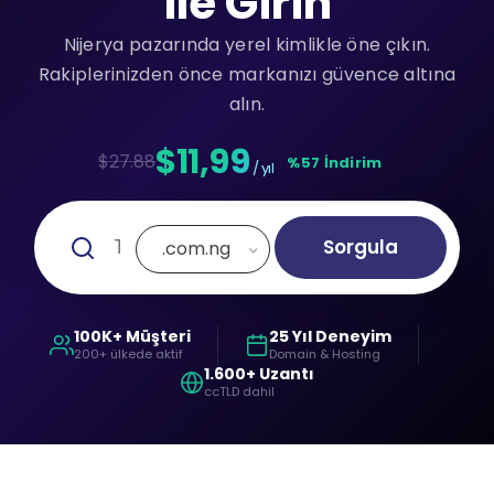
ile Girin
Nijerya pazarında yerel kimlikle öne çıkın.
Rakiplerinizden önce markanızı güvence altına
alın.
$11,99
$27.88
%57 İndirim
/ yıl
Sorgula
.com.ng
100K+ Müşteri
25 Yıl Deneyim
200+ ülkede aktif
Domain & Hosting
1.600+ Uzantı
ccTLD dahil