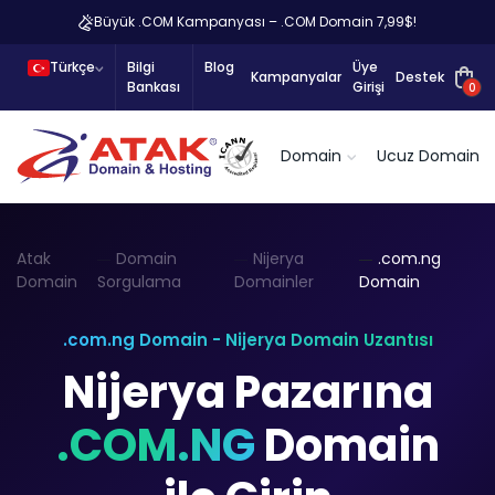
Büyük .COM Kampanyası – .COM Domain 7,99$!
Türkçe
Bilgi
Blog
Üye
Kampanyalar
Destek
Bankası
Girişi
0
Domain
Ucuz Domain
Atak
Domain
Nijerya
.com.ng
Domain
Sorgulama
Domainler
Domain
.com.ng Domain - Nijerya Domain Uzantısı
Nijerya Pazarına
.COM.NG
Domain