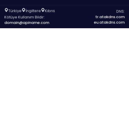
Türkiye
İngiltere
Kıbrıs
DNS:
tr.atakdns.com
Kötüye Kullanım Bildir:
eu.atakdns.com
domain@apiname.com