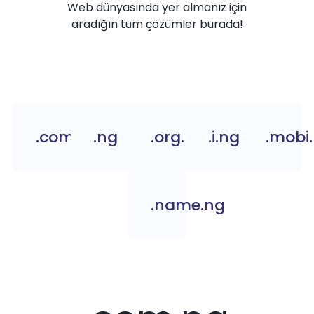
Web dünyasında yer almanız için
aradığın tüm çözümler burada!
.com.ng
.ng
.org.ng
.i.ng
.mobi
.name.ng