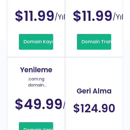
kayıt fiyatı
transfer fiyatı
$11.99
$11.99
/Yıl
/Yıl
Domain Kayıt
Domain Transfer
Yenileme
.com.ng
domain
Geri Alma
yenileme
fiyatı
$49.99
/Yıl
$124.90
Domain Yenileme