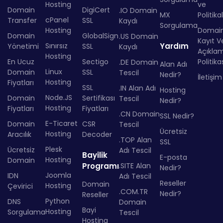
Hosting
ve
Domain
DigiCert
.IO Domain
MX
Politika
cPanel
Transfer
SSL
Kaydı
Sorgulama
Hosting
Domai
Domain
GlobalSign
.US Domain
Kayıt Ve
Sınırsız
Yardım
Yönetimi
SSL
Kaydı
Açıkla
Hosting
En Ucuz
Sectigo
Politika
.DE Domain
Alan Adı
Linux
Domain
SSL
Tescil
Nedir?
İletişim
Hosting
Fiyatları
SSL
.IN Alan Adı
Hosting
Node.JS
Domain
Sertifikası
Tescil
Nedir?
Hosting
Fiyatları
Fiyatları
.CN Domain
SSL Nedir?
E-Ticaret
Domain
CSR
Tescil
Ücretsiz
Hosting
Aracılık
Decoder
.TOP Alan
SSL
Plesk
Ücretsiz
Adı Tescil
Bayilik
E-posta
Hosting
Domain
Programı
.SITE Alan
Nedir?
Joomla
IDN
Adı Tescil
Reseller
Domain
Hosting
Çevirici
.COM.TR
Nedir?
Reseller
Python
DNS
Domain
Bayi
Hosting
Sorgulama
Tescil
Hosting