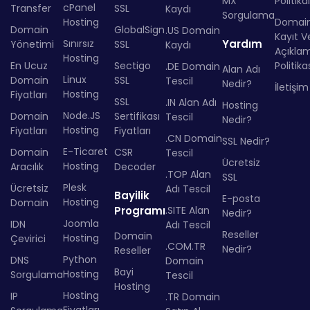
MX
Politika
cPanel
Transfer
SSL
Kaydı
Sorgulama
Hosting
Domai
Domain
GlobalSign
.US Domain
Kayıt Ve
Sınırsız
Yardım
Yönetimi
SSL
Kaydı
Açıkla
Hosting
En Ucuz
Sectigo
Politika
.DE Domain
Alan Adı
Linux
Domain
SSL
Tescil
Nedir?
İletişim
Hosting
Fiyatları
SSL
.IN Alan Adı
Hosting
Node.JS
Domain
Sertifikası
Tescil
Nedir?
Hosting
Fiyatları
Fiyatları
.CN Domain
SSL Nedir?
E-Ticaret
Domain
CSR
Tescil
Ücretsiz
Hosting
Aracılık
Decoder
.TOP Alan
SSL
Plesk
Ücretsiz
Adı Tescil
Bayilik
E-posta
Hosting
Domain
Programı
.SITE Alan
Nedir?
Joomla
IDN
Adı Tescil
Reseller
Domain
Hosting
Çevirici
.COM.TR
Nedir?
Reseller
Python
DNS
Domain
Bayi
Hosting
Sorgulama
Tescil
Hosting
Hosting
IP
.TR Domain
Fiyatları