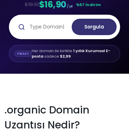
$16,90
$39.30
%57 İndirim
/ yıl
Sorgula
Her domain ile birlikte
1 yıllık Kurumsal E-
FIRSAT
posta
sadece
$2,99
.organic Domain
Uzantısı Nedir?