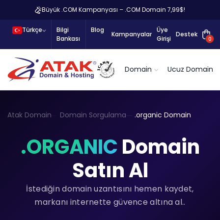
Büyük .COM Kampanyası – .COM Domain 7,99$!
Türkçe
Bilgi
Blog
Üye
Kampanyalar
Destek
Bankası
Girişi
0
Domain
Ucuz Domain
Atak Domain
Domain Sorgulama
.organic Domain
.ORGANIC
Domain
Satın Al
İstediğin domain uzantısını hemen kaydet,
markanı internette güvence altına al..