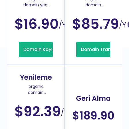
domain yeni
domain
kayıt fiyatı
transfer fiyatı
$16.90
$85.79
/Yıl
/Yı
Domain Kayıt
Domain Transfer
Yenileme
.organic
domain
Geri Alma
yenileme
fiyatı
$92.39
/Yıl
$189.90