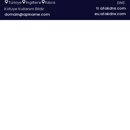
Türkiye
İngiltere
Kıbrıs
DNS:
tr.atakdns.com
Kötüye Kullanım Bildir:
eu.atakdns.com
domain@apiname.com