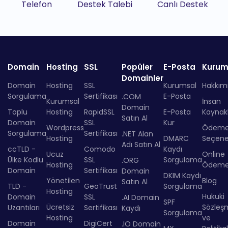
Telefon
Destek Talebi
Canlı Destek
Domain
Hosting
SSL
Popüler
E-Posta
Kurum
Domainler
Domain
Hosting
SSL
Kurumsal
Hakkım
Sorgulama
Sertifikası
E-Posta
.COM
Kurumsal
İnsan
Domain
Toplu
Hosting
RapidSSL
E-Posta
Kaynakl
Satın Al
Domain
SSL
Kur
Wordpress
Ödem
Sorgulama
Sertifikası
.NET Alan
Hosting
DMARC
Seçenek
Adı Satın Al
ccTLD -
Comodo
Kaydı
Ucuz
Online
Ülke Kodlu
SSL
Sorgulama
.ORG
Hosting
Ödem
Domain
Sertifikası
Domain
DKIM Kaydı
Yönetilen
Blog
Satın Al
TLD -
GeoTrust
Sorgulama
Hosting
Hukuki
Domain
SSL
.AI Domain
SPF
Ücretsiz
Sözleş
Uzantıları
Sertifikası
Kaydı
Sorgulama
Hosting
ve
Domain
DigiCert
.IO Domain