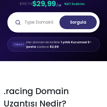
$29,99
$69.74
%57 İndirim
/ yıl
Sorgula
Her domain ile birlikte
1 yıllık Kurumsal E-
FIRSAT
posta
sadece
$2,99
.racing Domain
Uzantısı Nedir?