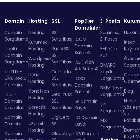
Domain
Hosting
SSL
Popüler
E-Posta
Kurum
Domainler
Domain
Hosting
SSL
Kurumsal
Hakkım
Sorgulama
Sertifikası
E-Posta
.COM
Kurumsal
İnsan
Domain
Toplu
Hosting
RapidSSL
E-Posta
Kaynakl
Satın Al
Domain
SSL
Kur
Wordpress
Ödem
Sorgulama
Sertifikası
.NET Alan
Hosting
DMARC
Seçenek
Adı Satın Al
ccTLD -
Comodo
Kaydı
Ucuz
Online
Ülke Kodlu
SSL
Sorgulama
.ORG
Hosting
Ödem
Domain
Sertifikası
Domain
DKIM Kaydı
Yönetilen
Blog
Satın Al
TLD -
GeoTrust
Sorgulama
Hosting
Hukuki
Domain
SSL
.AI Domain
SPF
Ücretsiz
Sözleş
Uzantıları
Sertifikası
Kaydı
Sorgulama
Hosting
ve
Domain
DigiCert
.IO Domain
MX
Politika
cPanel
Transfer
SSL
Kaydı
Sorgulama
Hosting
Domai
Domain
GlobalSign
.US Domain
Kayıt Ve
Sınırsız
Yardım
Yönetimi
SSL