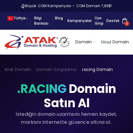
Büyük .COM Kampanyası – .COM Domain 7,99$!
Türkçe
Bilgi
Blog
Üye
Kampanyalar
Destek
Bankası
Girişi
0
Domain
Ucuz Domain
Atak Domain
Domain Sorgulama
.racing Domain
.RACING
Domain
Satın Al
İstediğin domain uzantısını hemen kaydet,
markanı internette güvence altına al..