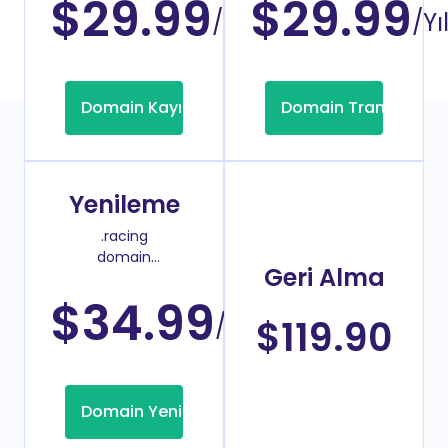
$29.99
$29.99
/Yıl
/Yı
Domain Kayıt
Domain Transfer
Yenileme
.racing
domain
Geri Alma
yenileme
fiyatı
$34.99
/Yıl
$119.90
Domain Yenileme