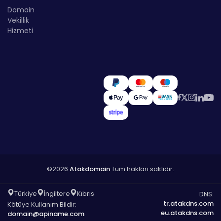
Domain
Vekillik
Hizmeti
©2026
Atakdomain
Tüm hakları saklıdır.
Türkiye
İngiltere
Kıbrıs
DNS:
tr.atakdns.com
Kötüye Kullanım Bildir:
eu.atakdns.com
domain@apiname.com