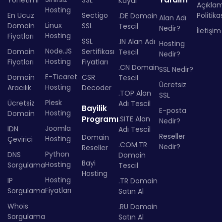
Kaydı
Açıkla
Hosting
En Ucuz
Sectigo
Politika
.DE Domain
Alan Adı
Linux
Domain
SSL
Tescil
Nedir?
İletişim
Hosting
Fiyatları
SSL
.IN Alan Adı
Hosting
Node.JS
Domain
Sertifikası
Tescil
Nedir?
Hosting
Fiyatları
Fiyatları
.CN Domain
SSL Nedir?
E-Ticaret
Domain
CSR
Tescil
Ücretsiz
Hosting
Aracılık
Decoder
.TOP Alan
SSL
Plesk
Ücretsiz
Adı Tescil
Bayilik
E-posta
Hosting
Domain
Programı
.SITE Alan
Nedir?
Joomla
IDN
Adı Tescil
Reseller
Domain
Hosting
Çevirici
.COM.TR
Nedir?
Reseller
Python
DNS
Domain
Bayi
Hosting
Sorgulama
Tescil
Hosting
Hosting
IP
.TR Domain
Fiyatları
Sorgulama
Satın Al
Whois
.RU Domain
Sorgulama
Satın Al