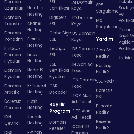
Hukuki
Domain
SSL
.AI Domain
SPF
Ücretsiz
Sözleş
Uzantıları
Sertifikası
Kaydı
Sorgulama
Hosting
ve
Domain
DigiCert
.IO Domain
MX
Politika
cPanel
Transfer
SSL
Kaydı
Sorgulama
Hosting
Domai
Domain
GlobalSign
.US Domain
Kayıt Ve
Sınırsız
Yardım
Yönetimi
SSL
Kaydı
Açıkla
Hosting
En Ucuz
Sectigo
Politika
.DE Domain
Alan Adı
Linux
Domain
SSL
Tescil
Nedir?
İletişim
Hosting
Fiyatları
SSL
.IN Alan Adı
Hosting
Node.JS
Domain
Sertifikası
Tescil
Nedir?
Hosting
Fiyatları
Fiyatları
.CN Domain
SSL Nedir?
E-Ticaret
Domain
CSR
Tescil
Ücretsiz
Hosting
Aracılık
Decoder
.TOP Alan
SSL
Plesk
Ücretsiz
Adı Tescil
Bayilik
E-posta
Hosting
Domain
Programı
.SITE Alan
Nedir?
Joomla
IDN
Adı Tescil
Reseller
Domain
Hosting
Çevirici
.COM.TR
Nedir?
Reseller
Python
DNS
Domain