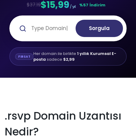
$15,99
$37.19
%57 İndirim
/ yıl
Sorgula
Her domain ile birlikte
1 yıllık Kurumsal E-
FIRSAT
posta
sadece
$2,99
.rsvp Domain Uzantısı
Nedir?