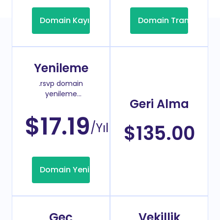
Domain Kayıt
Domain Transfer
Yenileme
.rsvp domain
yenileme
Geri Alma
fiyatı
$17.19
/Yıl
$135.00
Domain Yenileme
Geç
Vekillik