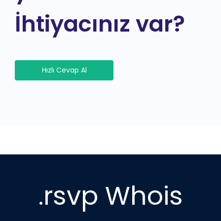
İhtiyacınız var?
Hızlı Cevap Al
.rsvp Whois