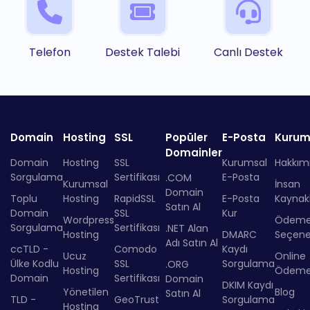
Telefon
Destek Talebi
Canlı Destek
Domain
Hosting
SSL
Popüler
E-Posta
Kurum
Domainler
Domain
Hosting
SSL
Kurumsal
Hakkım
Sorgulama
Sertifikası
E-Posta
.COM
Kurumsal
İnsan
Domain
Toplu
Hosting
RapidSSL
E-Posta
Kaynakl
Satın Al
Domain
SSL
Kur
Wordpress
Ödem
Sorgulama
Sertifikası
.NET Alan
Hosting
DMARC
Seçenek
Adı Satın Al
ccTLD -
Comodo
Kaydı
Ucuz
Online
Ülke Kodlu
SSL
Sorgulama
.ORG
Hosting
Ödem
Domain
Sertifikası
Domain
DKIM Kaydı
Yönetilen
Blog
Satın Al
TLD -
GeoTrust
Sorgulama
Hosting