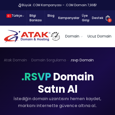
Büyük .COM Kampanyası – .COM Domain 7,99$!
Türkçe
Bilgi
Blog
Üye
Kampanyalar
Destek
Bankası
Girişi
0
Domain
Ucuz Domain
Atak Domain
Domain Sorgulama
.rsvp Domain
.RSVP
Domain
Satın Al
İstediğin domain uzantısını hemen kaydet,
markanı internette güvence altına al..