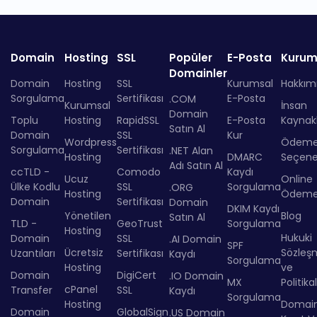
Domain
Hosting
SSL
Popüler
E-Posta
Kurum
Domainler
Domain
Hosting
SSL
Kurumsal
Hakkım
Sorgulama
Sertifikası
E-Posta
.COM
Kurumsal
İnsan
Domain
Toplu
Hosting
RapidSSL
E-Posta
Kaynakl
Satın Al
Domain
SSL
Kur
Wordpress
Ödem
Sorgulama
Sertifikası
.NET Alan
Hosting
DMARC
Seçenek
Adı Satın Al
ccTLD -
Comodo
Kaydı
Ucuz
Online
Ülke Kodlu
SSL
Sorgulama
.ORG
Hosting
Ödem
Domain
Sertifikası
Domain
DKIM Kaydı
Yönetilen
Blog
Satın Al
TLD -
GeoTrust
Sorgulama
Hosting
Hukuki
Domain
SSL
.AI Domain
SPF
Ücretsiz
Sözleş
Uzantıları
Sertifikası
Kaydı
Sorgulama
Hosting
ve
Domain
DigiCert
.IO Domain
MX
Politika
cPanel
Transfer
SSL
Kaydı
Sorgulama
Hosting
Domai
Domain
GlobalSign
.US Domain