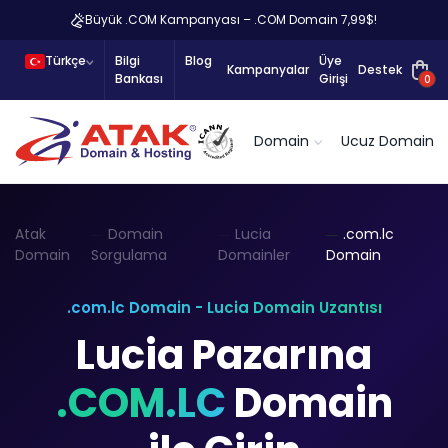
Büyük .COM Kampanyası – .COM Domain 7,99$!
Türkçe
Bilgi
Blog
Üye
Kampanyalar
Destek
Bankası
Girişi
0
Domain
Ucuz Domain
Atak
Domain
Lucia
.com.lc
Domain
Sorgulama
Domainler
Domain
.com.lc Domain - Lucia Domain Uzantısı
Lucia Pazarına
.COM.LC
Domain