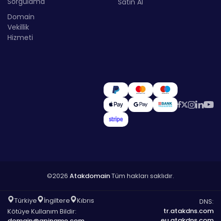
Sorgulama
Satın Al
Domain
Vekillik
Hizmeti
©2026
Atakdomain
Tüm hakları saklıdır.
Türkiye
İngiltere
Kıbrıs
DNS:
tr.atakdns.com
Kötüye Kullanım Bildir:
eu.atakdns.com
domain@apiname.com