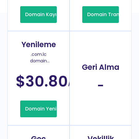
Domain Kayıt
Domain Transfer
Yenileme
.com.lc
domain
Geri Alma
yenileme
fiyatı
$30.80
/Yıl
-
Domain Yenileme
Geç
Vekillik