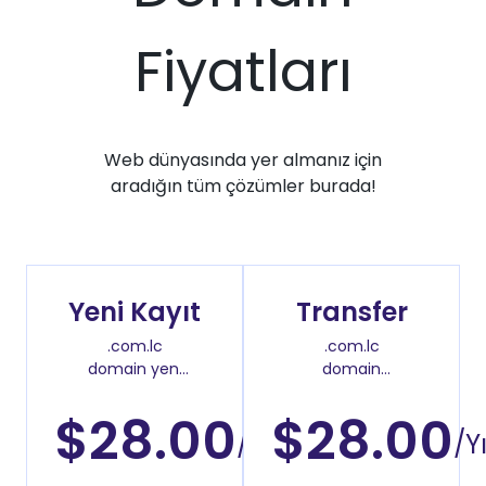
Fiyatları
Web dünyasında yer almanız için
aradığın tüm çözümler burada!
Yeni Kayıt
Transfer
.com.lc
.com.lc
domain yeni
domain
kayıt fiyatı
transfer fiyatı
$28.00
$28.00
/Yıl
/Yı