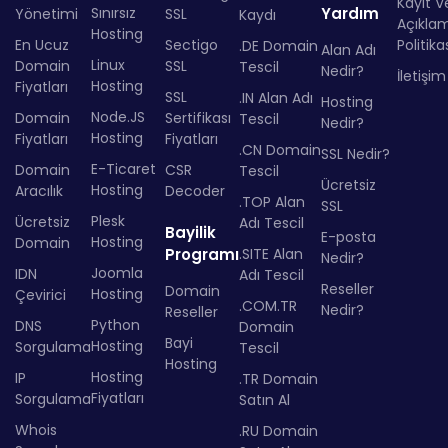
Kayıt Ve
Sınırsız
Yardım
Yönetimi
SSL
Kaydı
Açıkla
Hosting
En Ucuz
Sectigo
Politika
.DE Domain
Alan Adı
Linux
Domain
SSL
Tescil
Nedir?
İletişim
Hosting
Fiyatları
SSL
.IN Alan Adı
Hosting
Node.JS
Domain
Sertifikası
Tescil
Nedir?
Hosting
Fiyatları
Fiyatları
.CN Domain
SSL Nedir?
E-Ticaret
Domain
CSR
Tescil
Ücretsiz
Hosting
Aracılık
Decoder
.TOP Alan
SSL
Plesk
Ücretsiz
Adı Tescil
Bayilik
E-posta
Hosting
Domain
Programı
.SITE Alan
Nedir?
Joomla
IDN
Adı Tescil
Reseller
Domain
Hosting
Çevirici
.COM.TR
Nedir?
Reseller
Python
DNS
Domain
Bayi
Hosting
Sorgulama
Tescil
Hosting
Hosting
IP
.TR Domain
Fiyatları
Sorgulama
Satın Al
Whois
.RU Domain