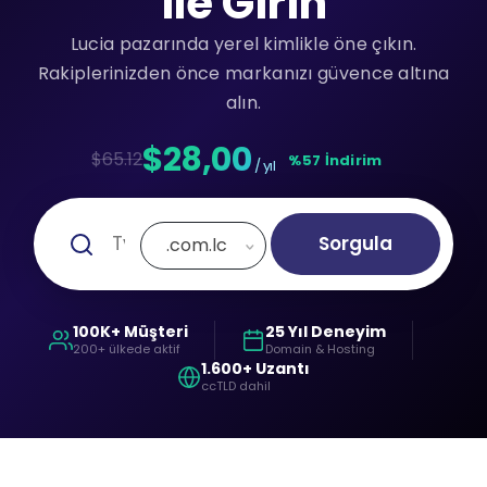
ile Girin
Lucia pazarında yerel kimlikle öne çıkın.
Rakiplerinizden önce markanızı güvence altına
alın.
$28,00
$65.12
%57 İndirim
/ yıl
Sorgula
.com.lc
100K+ Müşteri
25 Yıl Deneyim
200+ ülkede aktif
Domain & Hosting
1.600+ Uzantı
ccTLD dahil