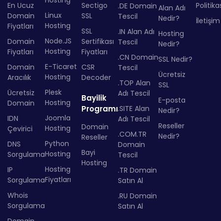
Hosting
En Ucuz
Sectigo
Politika
.DE Domain
Alan Adı
Linux
Domain
SSL
Tescil
Nedir?
İletişim
Hosting
Fiyatları
SSL
.IN Alan Adı
Hosting
Node.JS
Domain
Sertifikası
Tescil
Nedir?
Hosting
Fiyatları
Fiyatları
.CN Domain
SSL Nedir?
E-Ticaret
Domain
CSR
Tescil
Ücretsiz
Hosting
Aracılık
Decoder
.TOP Alan
SSL
Plesk
Ücretsiz
Adı Tescil
Bayilik
E-posta
Hosting
Domain
Programı
.SITE Alan
Nedir?
Joomla
IDN
Adı Tescil
Reseller
Domain
Hosting
Çevirici
.COM.TR
Nedir?
Reseller
Python
DNS
Domain
Bayi
Hosting
Sorgulama
Tescil
Hosting
Hosting
IP
.TR Domain
Fiyatları
Sorgulama
Satın Al
Whois
.RU Domain
Sorgulama
Satın Al