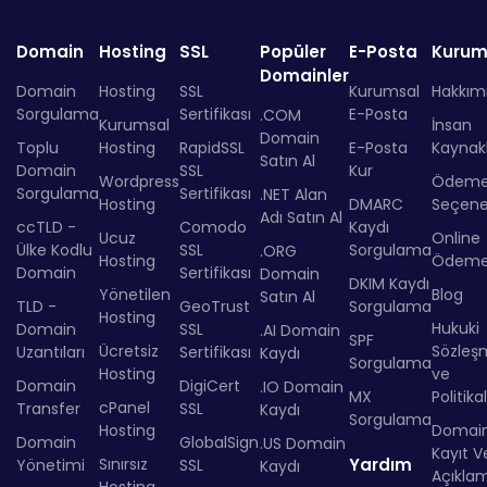
Domain
Hosting
SSL
Popüler
E-Posta
Kurum
Domainler
Domain
Hosting
SSL
Kurumsal
Hakkım
Sorgulama
Sertifikası
E-Posta
.COM
Kurumsal
İnsan
Domain
Toplu
Hosting
RapidSSL
E-Posta
Kaynakl
Satın Al
Domain
SSL
Kur
Wordpress
Ödem
Sorgulama
Sertifikası
.NET Alan
Hosting
DMARC
Seçenek
Adı Satın Al
ccTLD -
Comodo
Kaydı
Ucuz
Online
Ülke Kodlu
SSL
Sorgulama
.ORG
Hosting
Ödem
Domain
Sertifikası
Domain
DKIM Kaydı
Yönetilen
Blog
Satın Al
TLD -
GeoTrust
Sorgulama
Hosting
Hukuki
Domain
SSL
.AI Domain
SPF
Ücretsiz
Sözleş
Uzantıları
Sertifikası
Kaydı
Sorgulama
Hosting
ve
Domain
DigiCert
.IO Domain
MX
Politika
cPanel
Transfer
SSL
Kaydı
Sorgulama
Hosting
Domai
Domain
GlobalSign
.US Domain
Kayıt Ve
Sınırsız
Yardım
Yönetimi
SSL
Kaydı
Açıkla