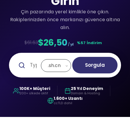
Girin
Çin pazarında yerel kimlikle öne çıkın.
Rakiplerinizden önce markanızı güvence altına
alın.
$26,50
$61.63
%57 İndirim
/ yıl
Sorgula
.sh.cn
100K+ Müşteri
25 Yıl Deneyim
200+ ülkede aktif
Domain & Hosting
1.600+ Uzantı
ccTLD dahil