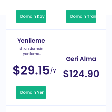
Domain Kayıt
Domain Transfer
Yenileme
.sh.cn domain
yenileme
Geri Alma
fiyatı
$29.15
/Yıl
$124.90
Domain Yenileme