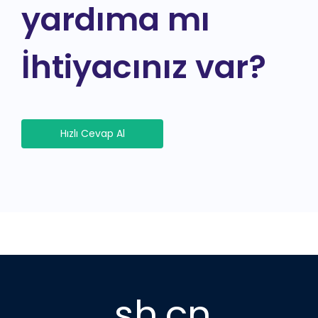
yardıma mı
İhtiyacınız var?
Hızlı Cevap Al
.sh.cn