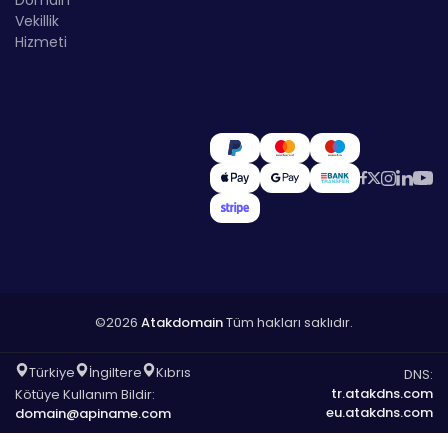
Domain
Vekillik
Hizmeti
©2026
Atakdomain
Tüm hakları saklıdır.
Türkiye
İngiltere
Kıbrıs
DNS:
tr.atakdns.com
Kötüye Kullanım Bildir:
eu.atakdns.com
domain@apiname.com