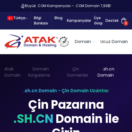
Büyük .COM Kampanyası – .COM Domain 7,99$!
Türkçe
Bilgi
Blog
Üye
Kampanyalar
Destek
Bankası
Girişi
0
Domain
Ucuz Domain
Atak
Domain
Çin
.sh.cn
Domain
Sorgulama
Domainler
Domain
.sh.cn Domain - Çin Domain Uzantısı
Çin Pazarına
.SH.CN
Domain ile