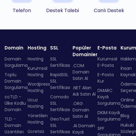
Telefon
Destek Talebi
Canlı Destek
Domain
Hosting
SSL
Popüler
E-Posta
Kurum
Domainler
Domain
Hosting
SSL
Kurumsal
Hakkım
Sorgulama
Sertifikası
E-Posta
.COM
Kurumsal
İnsan
Domain
Toplu
Hosting
RapidSSL
E-Posta
Kaynakl
Satın Al
Domain
SSL
Kur
Wordpress
Ödem
Sorgulama
Sertifikası
.NET Alan
Hosting
DMARC
Seçenek
Adı Satın Al
ccTLD -
Comodo
Kaydı
Ucuz
Online
Ülke Kodlu
SSL
Sorgulama
.ORG
Hosting
Ödem
Domain
Sertifikası
Domain
DKIM Kaydı
Yönetilen
Blog
Satın Al
TLD -
GeoTrust
Sorgulama
Hosting
Hukuki
Domain
SSL
.AI Domain
SPF
Ücretsiz
Sözleş
Uzantıları
Sertifikası
Kaydı
Sorgulama