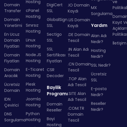
Hosting
ve
Domain
DigiCert
.IO Domain
MX
Politika
cPanel
Transfer
SSL
Kaydı
Sorgulama
Hosting
Domai
Domain
GlobalSign
.US Domain
Kayıt Ve
Sınırsız
Yardım
Yönetimi
SSL
Kaydı
Açıkla
Hosting
En Ucuz
Sectigo
Politika
.DE Domain
Alan Adı
Linux
Domain
SSL
Tescil
Nedir?
İletişim
Hosting
Fiyatları
SSL
.IN Alan Adı
Hosting
Node.JS
Domain
Sertifikası
Tescil
Nedir?
Hosting
Fiyatları
Fiyatları
.CN Domain
SSL Nedir?
E-Ticaret
Domain
CSR
Tescil
Ücretsiz
Hosting
Aracılık
Decoder
.TOP Alan
SSL
Plesk
Ücretsiz
Adı Tescil
Bayilik
E-posta
Hosting
Domain
Programı
.SITE Alan
Nedir?
Joomla
IDN
Adı Tescil
Reseller
Domain
Hosting
Çevirici
.COM.TR
Nedir?
Reseller
Python
DNS
Domain
Bayi
Hosting
Sorgulama
Tescil
Hosting