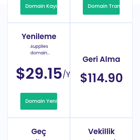
Domain Kayıt
Domain Transfer
Yenileme
.supplies
domain
Geri Alma
yenileme
fiyatı
$29.15
/Yıl
$114.90
Domain Yenileme
Geç
Vekillik