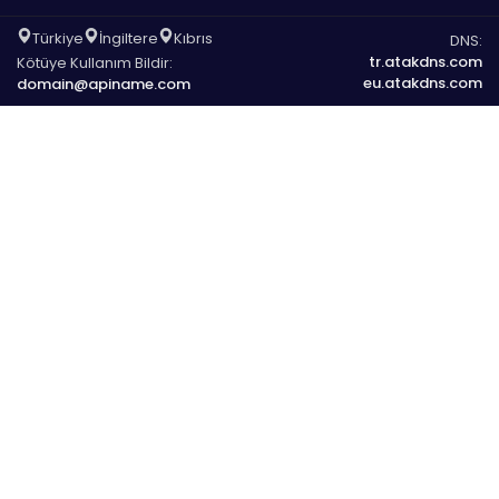
Türkiye
İngiltere
Kıbrıs
DNS:
tr.atakdns.com
Kötüye Kullanım Bildir:
eu.atakdns.com
domain@apiname.com