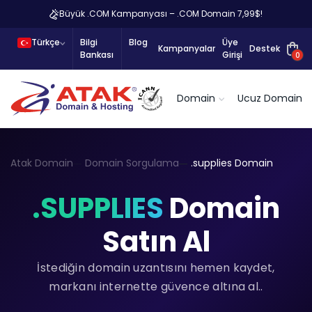
Büyük .COM Kampanyası – .COM Domain 7,99$!
Türkçe
Bilgi
Blog
Üye
Kampanyalar
Destek
Bankası
Girişi
0
Domain
Ucuz Domain
Atak Domain
Domain Sorgulama
.supplies Domain
.SUPPLIES
Domain
Satın Al
İstediğin domain uzantısını hemen kaydet,
markanı internette güvence altına al..