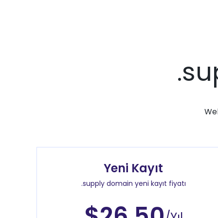
.su
Web
Yeni Kayıt
.supply domain yeni kayıt fiyatı
$26.50
/Yıl