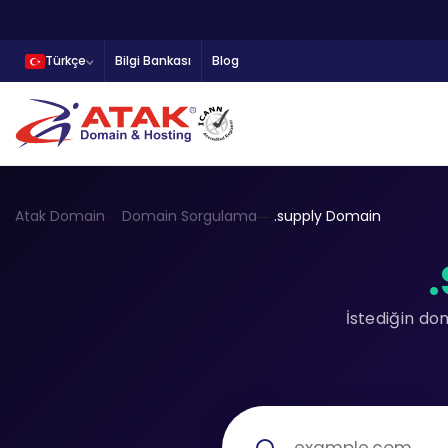
Türkçe
Bilgi Bankası
Blog
Atak Domain
Domain Sorgulama
.supply Domain
İstediğin do