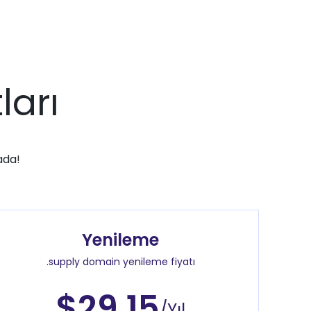
ları
ada!
Yenileme
.supply domain yenileme fiyatı
$29.15
/Yıl