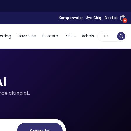
Kampanyalar
Üye Girişi
Destek
0
sting
Hazır Site
E-Posta
SSL
Whois
l
e altına al..