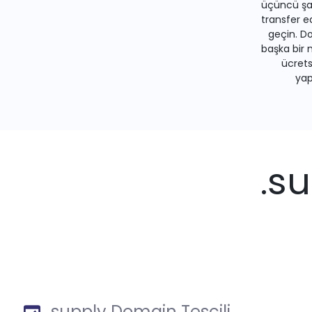
üçüncü şah
transfer e
geçin. Do
başka bir 
ücrets
yapa
.s
.supply Domain Tescili