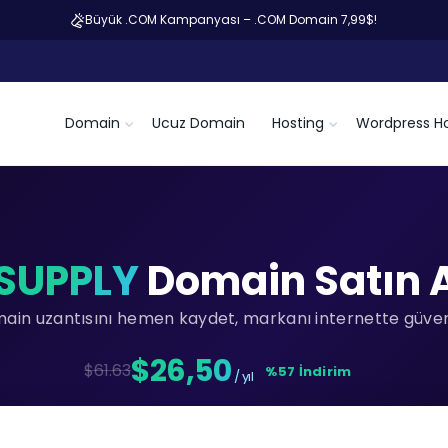
Büyük .COM Kampanyası – .COM Domain 7,99$!
Domain
Ucuz Domain
Hosting
Wordpress Ho
.SUPPLY
Domain Satın A
main uzantısını hemen kaydet, markanı internette güvenc
$26,50
$61.63
%57 İndirim
/ yıl