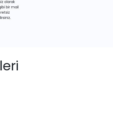
iz olarak
bi bir mail
retsiz
irsiniz.
eri