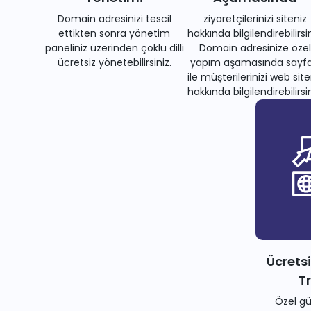
Domain adresinizi tescil
ziyaretçilerinizi siteniz
ettikten sonra yönetim
hakkında bilgilendirebilirsin
paneliniz üzerinden çoklu dilli
Domain adresinize özel
ücretsiz yönetebilirsiniz.
yapım aşamasında sayfa
ile müşterilerinizi web site
hakkında bilgilendirebilirsin
Ücrets
T
Özel gü