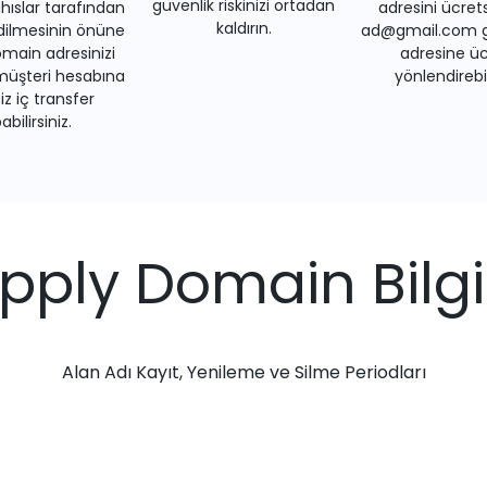
güvenlik riskinizi ortadan
ıslar tarafından
adresini ücrets
kaldırın.
dilmesinin önüne
ad@gmail.com gi
main adresinizi
adresine üc
müşteri hesabına
yönlendirebil
iz iç transfer
bilirsiniz.
upply Domain Bilgil
Alan Adı Kayıt, Yenileme ve Silme Periodları