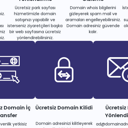
Ücretsiz park sayfası
Domain whois bilgilerini
İs
iz.
hizmetimizle domain
gizleyerek spam mail ve
satışınızı yapabilir ve
aramaları engelleyebilirsiniz.
su
sı
isterseniz ziyaretçileri başka
Domain adresiniz güvende
ol
niz
bir web sayfasına ücretsiz
kalır.
iz.
yönlendirebilirsiniz.
iz Domain İç
Ücretsiz Domain Kilidi
Ücretsiz
ransfer
Yönlend
Domain adresinizi kilitleyerek
venlik yetkisiz
ad@domainadre