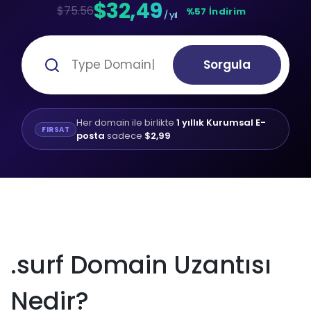
$32,49
$75.56
%57 İndirim
/ yıl
Sorgula
Her domain ile birlikte
1 yıllık Kurumsal E-
FIRSAT
posta
sadece
$2,99
.surf Domain Uzantısı
Nedir?