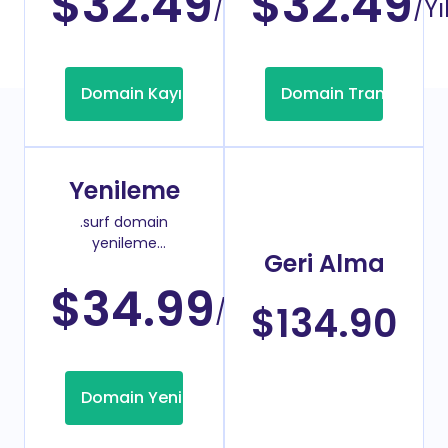
$32.49
$32.49
/Yıl
/Yı
Domain Kayıt
Domain Transfer
Yenileme
.surf domain
yenileme
Geri Alma
fiyatı
$34.99
/Yıl
$134.90
Domain Yenileme