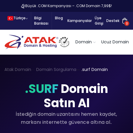
Büyük .COM Kampanyası – .COM Domain 7,99$!
Türkçe
Bilgi
Blog
Üye
Kampanyalar
Destek
Bankası
Girişi
0
Domain
Ucuz Domain
Atak Domain
Domain Sorgulama
.surf Domain
.SURF
Domain
Satın Al
İstediğin domain uzantısını hemen kaydet,
markanı internette güvence altına al..