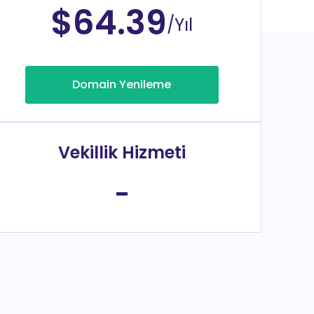
$64.39
/Yıl
Domain Yenileme
Vekillik Hizmeti
-