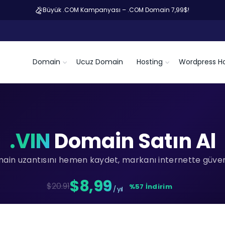
Büyük .COM Kampanyası – .COM Domain 7,99$!
Domain
Ucuz Domain
Hosting
Wordpress Ho
.VIN
Domain Satın Al
main uzantısını hemen kaydet, markanı internette güvenc
$8,99
$20.91
%57 İndirim
/ yıl