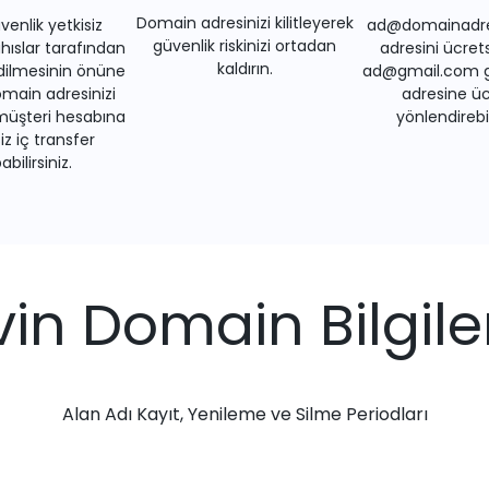
Domain adresinizi kilitleyerek
venlik yetkisiz
ad@domainadre
güvenlik riskinizi ortadan
ıslar tarafından
adresini ücrets
kaldırın.
dilmesinin önüne
ad@gmail.com gi
main adresinizi
adresine üc
müşteri hesabına
yönlendirebil
iz iç transfer
bilirsiniz.
vin Domain Bilgile
Alan Adı Kayıt, Yenileme ve Silme Periodları