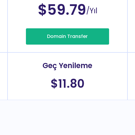
$59.79
/Yıl
Domain Transfer
Geç Yenileme
$11.80