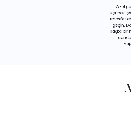
Özel gü
üçüncü şah
transfer e
geçin. Do
başka bir 
ücrets
yapa
.