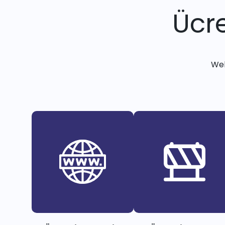
Ücre
Web