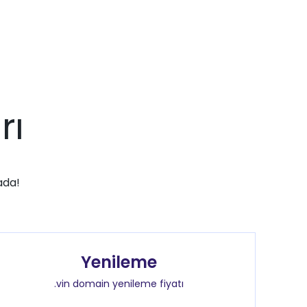
rı
ada!
Yenileme
.vin domain yenileme fiyatı