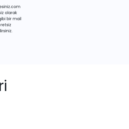
siniz.com
iz olarak
bi bir mail
retsiz
irsiniz.
ri