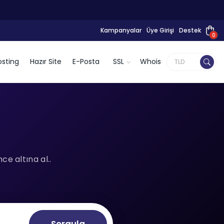
Kampanyalar
Üye Girişi
Destek
0
sting
Hazır Site
E-Posta
SSL
Whois
e altına al..