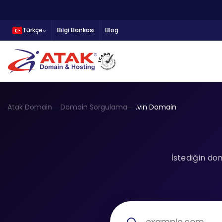
Türkçe
Bilgi Bankası
Blog
Atak Domain
Domain Sorgulama
.vin Domain
İstediğin do