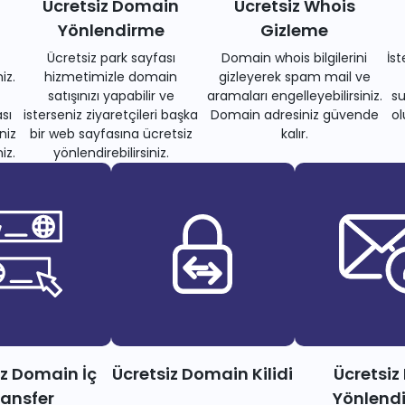
Ücretsiz Domain
Ücretsiz Whois
Yönlendirme
Gizleme
Ücretsiz park sayfası
Domain whois bilgilerini
İs
iz.
hizmetimizle domain
gizleyerek spam mail ve
satışınızı yapabilir ve
aramaları engelleyebilirsiniz.
su
sı
isterseniz ziyaretçileri başka
Domain adresiniz güvende
ol
niz
bir web sayfasına ücretsiz
kalır.
iz.
yönlendirebilirsiniz.
iz Domain İç
Ücretsiz Domain Kilidi
Ücretsiz
ransfer
Yönlend