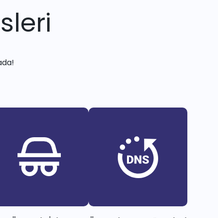
sleri
ada!