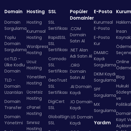
Domain
Hosting
SSL
Popüler
E-Posta
Kurum
Domainler
Domain
Hosting
SSL
Kurumsal
Hakkım
Sorgulama
Sertifikası
E-Posta
.COM
Kurumsal
İnsan
Domain
Toplu
Hosting
RapidSSL
E-Posta
Kaynakl
Satın Al
Domain
SSL
Kur
Wordpress
Ödem
Sorgulama
Sertifikası
.NET Alan
Hosting
DMARC
Seçenek
Adı Satın Al
ccTLD -
Comodo
Kaydı
Ucuz
Online
Ülke Kodlu
SSL
Sorgulama
.ORG
Hosting
Ödem
Domain
Sertifikası
Domain
DKIM Kaydı
Yönetilen
Blog
Satın Al
TLD -
GeoTrust
Sorgulama
Hosting
Hukuki
Domain
SSL
.AI Domain
SPF
Ücretsiz
Sözleş
Uzantıları
Sertifikası
Kaydı
Sorgulama
Hosting
ve
Domain
DigiCert
.IO Domain
MX
Politika
cPanel
Transfer
SSL
Kaydı
Sorgulama
Hosting
Domai
Domain
GlobalSign
.US Domain
Kayıt Ve
Sınırsız
Yardım
Yönetimi
SSL
Kaydı
Açıkla
Hosting