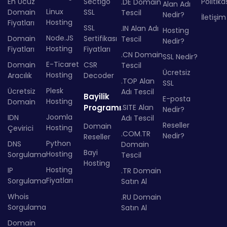
En Ucuz
Sectigo
Politika
.DE Domain
Alan Adı
Linux
Domain
SSL
Tescil
Nedir?
İletişim
Hosting
Fiyatları
SSL
.IN Alan Adı
Hosting
Node.JS
Domain
Sertifikası
Tescil
Nedir?
Hosting
Fiyatları
Fiyatları
.CN Domain
SSL Nedir?
E-Ticaret
Domain
CSR
Tescil
Ücretsiz
Hosting
Aracılık
Decoder
.TOP Alan
SSL
Plesk
Ücretsiz
Adı Tescil
Bayilik
E-posta
Hosting
Domain
Programı
.SITE Alan
Nedir?
Joomla
IDN
Adı Tescil
Reseller
Domain
Hosting
Çevirici
.COM.TR
Nedir?
Reseller
Python
DNS
Domain
Bayi
Hosting
Sorgulama
Tescil
Hosting
Hosting
IP
.TR Domain
Fiyatları
Sorgulama
Satın Al
Whois
.RU Domain
Sorgulama
Satın Al
Domain