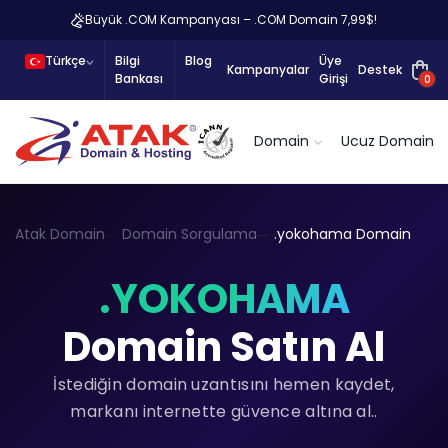
Büyük .COM Kampanyası – .COM Domain 7,99$!
Türkçe
Bilgi
Blog
Üye
Kampanyalar
Destek
Bankası
Girişi
0
Domain
Ucuz Domain
Atak Domain
Domain Sorgulama
.yokohama Domain
.YOKOHAMA
Domain Satın Al
İstediğin domain uzantısını hemen kaydet,
markanı internette güvence altına al..