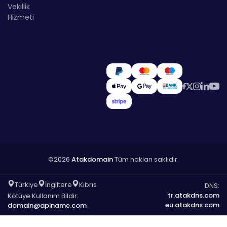
Vekillik
Hizmeti
©2026
Atakdomain
Tüm hakları saklıdır.
Türkiye
İngiltere
Kıbrıs
DNS:
tr.atakdns.com
Kötüye Kullanım Bildir:
eu.atakdns.com
domain@apiname.com