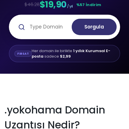
$19,90
$46.28
%57 İndirim
/ yıl
Sorgula
Her domain ile birlikte
1 yıllık Kurumsal E-
FIRSAT
posta
sadece
$2,99
.yokohama Domain
Uzantısı Nedir?