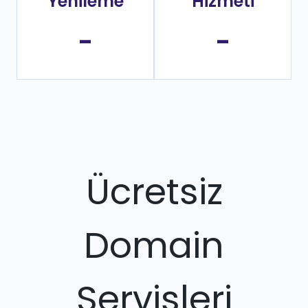
Yenileme
Hizmeti
-
-
Ücretsiz
Domain
Servisleri