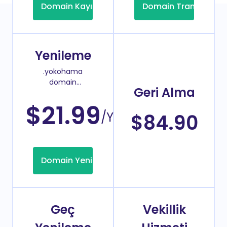
Domain Kayıt
Domain Transfer
Yenileme
.yokohama
domain
Geri Alma
yenileme
fiyatı
$21.99
/Yıl
$84.90
Domain Yenileme
Geç
Vekillik