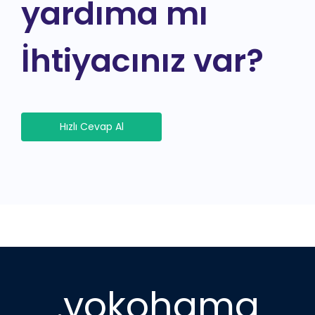
yardıma mı
İhtiyacınız var?
Hızlı Cevap Al
.yokohama