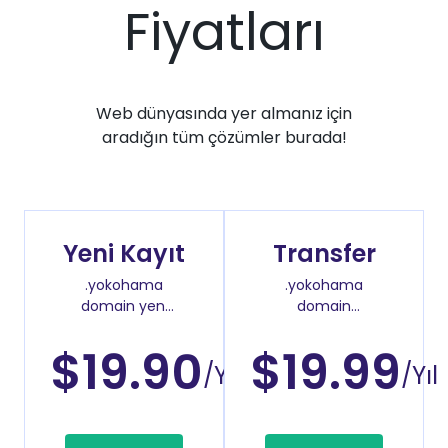
Fiyatları
Web dünyasında yer almanız için
aradığın tüm çözümler burada!
Yeni Kayıt
Transfer
.yokohama
.yokohama
domain yeni
domain
kayıt fiyatı
transfer fiyatı
$19.90
$19.99
/Yıl
/Yıl