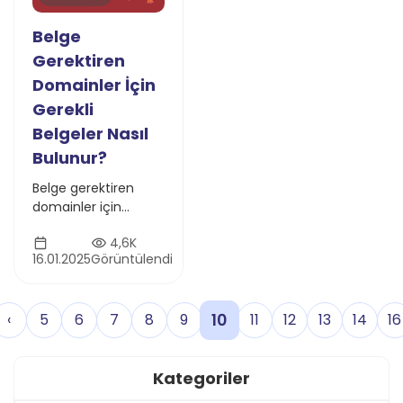
Belge
Gerektiren
Domainler İçin
Gerekli
Belgeler Nasıl
Bulunur?
Belge gerektiren
domainler için
gerekli dokümanları
4,6K
bulma rehberi: Hangi
16.01.2025
Görüntülendi
domain için hangi
belgeler gerekiyor,
hızlı ve kolay öğrenin!
10
‹
5
6
7
8
9
11
12
13
14
16
Kategoriler