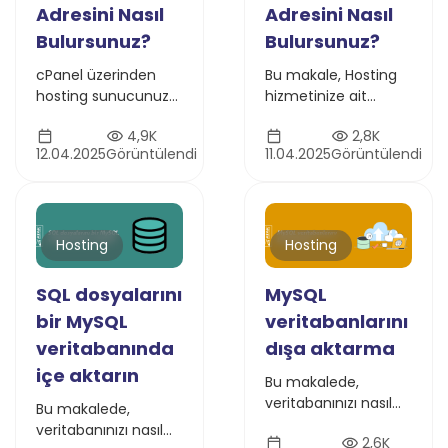
Adresini Nasıl
Adresini Nasıl
Bulursunuz?
Bulursunuz?
cPanel üzerinden
Bu makale, Hosting
hosting sunucunuza
hizmetinize ait
ait paylaşımlı IP
sunucunun IP
4,9K
2,8K
adresini nereden
Adresinizi Plesk’inizde
12.04.2025
Görüntülendi
11.04.2025
Görüntülendi
bulacağınızı öğrenin.
nasıl bulacağınızı
Adım adım erişim
kısaca açıklayacaktır.
rehberimize göz atın
Hosting
Hosting
SQL dosyalarını
MySQL
bir MySQL
veritabanlarını
veritabanında
dışa aktarma
içe aktarın
Bu makalede,
veritabanınızı nasıl
Bu makalede,
dışa aktaracağınızı
veritabanınızı nasıl
2,6K
adım adım