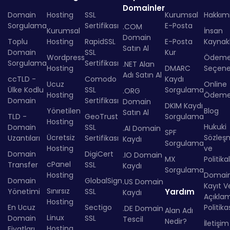
Domainler
Domain
Hosting
SSL
Kurumsal
Hakkım
Sorgulama
Sertifikası
E-Posta
.COM
Kurumsal
İnsan
Domain
Toplu
Hosting
RapidSSL
E-Posta
Kaynakl
Satın Al
Domain
SSL
Kur
Wordpress
Ödem
Sorgulama
Sertifikası
.NET Alan
Hosting
DMARC
Seçenek
Adı Satın Al
ccTLD -
Comodo
Kaydı
Ucuz
Online
Ülke Kodlu
SSL
Sorgulama
.ORG
Hosting
Ödem
Domain
Sertifikası
Domain
DKIM Kaydı
Yönetilen
Blog
Satın Al
TLD -
GeoTrust
Sorgulama
Hosting
Hukuki
Domain
SSL
.AI Domain
SPF
Ücretsiz
Sözleş
Uzantıları
Sertifikası
Kaydı
Sorgulama
Hosting
ve
Domain
DigiCert
.IO Domain
MX
Politika
cPanel
Transfer
SSL
Kaydı
Sorgulama
Hosting
Domai
Domain
GlobalSign
.US Domain
Kayıt Ve
Sınırsız
Yönetimi
SSL
Yardım
Kaydı
Açıkla
Hosting
En Ucuz
Sectigo
Politika
.DE Domain
Alan Adı
Linux
Domain
SSL
Tescil
Nedir?
İletişim
Hosting
Fiyatları