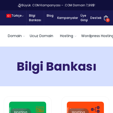
Büyük .COM Kampanyası – .COM Domain 7,99$!
Türkçe
Bilgi
Blog
Üye
Kampanyalar
Destek
Bankası
Girişi
0
Domain
Ucuz Domain
Hosting
Wordpress Hostin
Bilgi Bankası
Hosting
Hosting