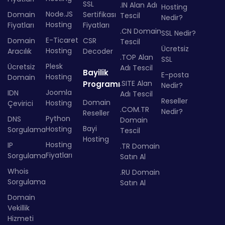
SSL
.IN Alan Adı
Hosting
Node.JS
Domain
Sertifikası
Tescil
Nedir?
Hosting
Fiyatları
Fiyatları
.CN Domain
SSL Nedir?
E-Ticaret
Domain
CSR
Tescil
Ücretsiz
Hosting
Aracılık
Decoder
.TOP Alan
SSL
Plesk
Ücretsiz
Adı Tescil
Bayilik
E-posta
Hosting
Domain
.SITE Alan
Programı
Nedir?
Joomla
IDN
Adı Tescil
Reseller
Domain
Hosting
Çevirici
.COM.TR
Nedir?
Reseller
Python
DNS
Domain
Bayi
Hosting
Sorgulama
Tescil
Hosting
Hosting
IP
.TR Domain
Fiyatları
Sorgulama
Satın Al
Whois
.RU Domain
Sorgulama
Satın Al
Domain
Vekillik
Hizmeti