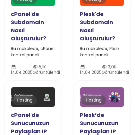
cPanel'de
Plesk'de
Subdomain
Subdomain
Nasıl
Nasıl
Oluşturulur?
Oluşturulur?
Bu makalede, cPanel
Bu makalede, Plesk
kontrol paneli
kontrol paneli
hesabınız altında bir
hesabınız altında bir
5,1K
3,0K
subdomain (alt alan
subdomain (alt alan
14.04.2025
Görüntülendi
14.04.2025
Görüntülendi
adı) oluşturmayı
adı) oluşturmayı
adım adım
adım adım
anlatacağız.
anlatacağız.
Hosting
Hosting
cPanel'de
Plesk’de
Sunucunuzun
Sunucunuzun
Paylaşılan IP
Paylaşılan IP