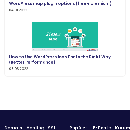
WordPress map plugin options (free + premium)
04.01.2022
How to Use WordPress Icon Fonts the Right Way
(Better Performance)
08.03.2022
Domain
Hosting
SSL
Popüler
E-Posta
Kurum