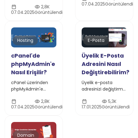
içe aktaracağınızı
07.04.2025
Görüntülendi
anlatacağız.
2,8K
adım adım
07.04.2025
Görüntülendi
anlatacağız.
Hosting
E-Posta
cPanel'de
Üyelik E-Posta
phpMyAdmin'e
Adresini Nasıl
Nasıl Erişilir?
Değiştirebilirim?
cPanel üzerinden
Üyelik e-posta
phpMyAdmin'e
adresinizi değiştirme
kolayca nasıl
adımlarını öğrenmek
2,8K
5,3K
erişebileceğinizi
için yazımızı
07.04.2025
Görüntülendi
17.01.2025
Görüntülendi
adım adım öğrenin!
inceleyin. Hızlı ve
kolay rehber!
Domain