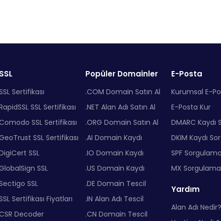
SSL
Popüler Domainler
E-Posta
SSL Sertifikası
.COM Domain Satın Al
Kurumsal E-Po
RapidSSL SSL Sertifikası
.NET Alan Adı Satın Al
E-Posta Kur
Comodo SSL Sertifikası
.ORG Domain Satın Al
DMARC Kaydı 
GeoTrust SSL Sertifikası
.AI Domain Kaydı
DKIM Kaydı So
DigiCert SSL
.IO Domain Kaydı
SPF Sorgulam
GlobalSign SSL
.US Domain Kaydı
MX Sorgulama
Sectigo SSL
.DE Domain Tescil
Yardım
SSL Sertifikası Fiyatları
.IN Alan Adı Tescil
Alan Adı Nedir
CSR Decoder
.CN Domain Tescil