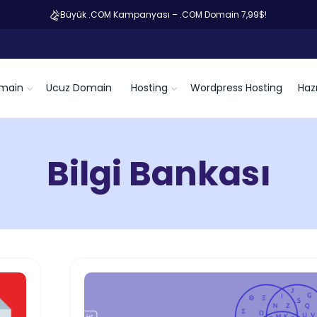
Büyük .COM Kampanyası – .COM Domain 7,99$!
main
Ucuz Domain
Hosting
Wordpress Hosting
Hazı
Bilgi Bankası