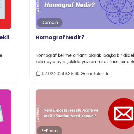
Domain
ekli
Homograf Nedir?
ve
Homograf kelime anlamı olarak başka bir dildek
kelimeyle aynı şekilde yazılan fakat farklı bir a
sahip olan bir kelimedir.
07.02.2024
8,6K Görüntülendi
E-Posta