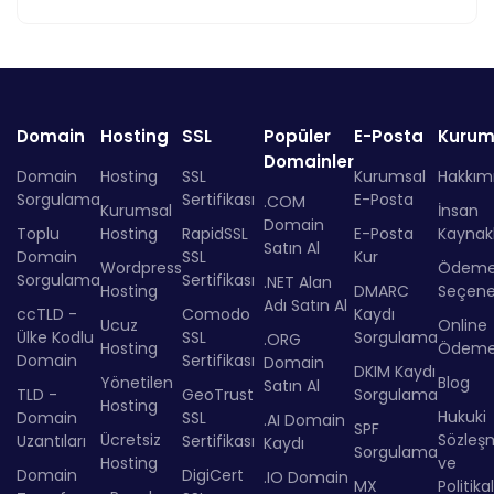
Domain
Hosting
SSL
Popüler
E-Posta
Kurum
Domainler
Domain
Hosting
SSL
Kurumsal
Hakkım
Sorgulama
Sertifikası
E-Posta
.COM
Kurumsal
İnsan
Domain
Toplu
Hosting
RapidSSL
E-Posta
Kaynakl
Satın Al
Domain
SSL
Kur
Wordpress
Ödem
Sorgulama
Sertifikası
.NET Alan
Hosting
DMARC
Seçenek
Adı Satın Al
ccTLD -
Comodo
Kaydı
Ucuz
Online
Ülke Kodlu
SSL
Sorgulama
.ORG
Hosting
Ödem
Domain
Sertifikası
Domain
DKIM Kaydı
Yönetilen
Blog
Satın Al
TLD -
GeoTrust
Sorgulama
Hosting
Hukuki
Domain
SSL
.AI Domain
SPF
Ücretsiz
Sözleş
Uzantıları
Sertifikası
Kaydı
Sorgulama
Hosting
ve
Domain
DigiCert
.IO Domain
MX
Politika