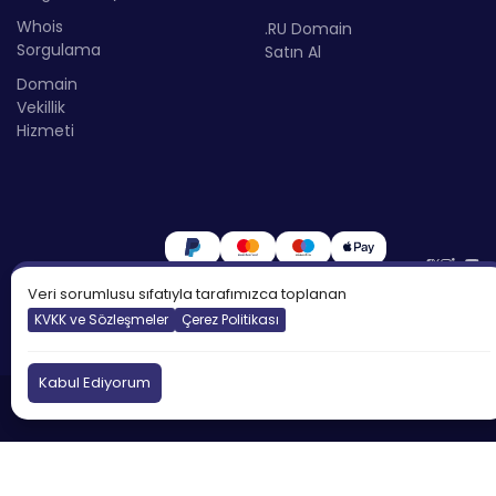
Whois
.RU Domain
Sorgulama
Satın Al
Domain
Vekillik
Hizmeti
Veri sorumlusu sıfatıyla tarafımızca toplanan
KVKK ve Sözleşmeler
Çerez Politikası
Kabul Ediyorum
©2026
Atakdomain
Tüm hakları saklıdır.
Türkiye
İngiltere
Kıbrıs
DNS:
tr.atakdns.com
Kötüye Kullanım Bildir: