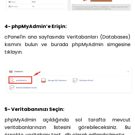
4- phpMyAdmin’e Erişin:
cPanel'in ana sayfasında Veritabanları (Databases)
kısmını bulun ve burada phpMyAdmin simgesine
tıklayın.
5- Veritabanınızı Seçin:
phpMyAdmin açıldığında sol tarafta mevcut
veritabanlarınızın listesini görebileceksiniz. Bu
örnekte, veritabanı test_db olarak adlandırılmıştır .