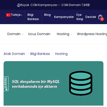
Büyük .COM Kampanyası – .COM Domain 7,99$!
Türkçe
Bilgi
Blog
Üye
Kampanyalar
Destek
Bankası
Girişi
0
Domain
Ucuz Domain
Hosting
Wordpress Hostin
Atak Domain
Bilgi Bankası
Hosting