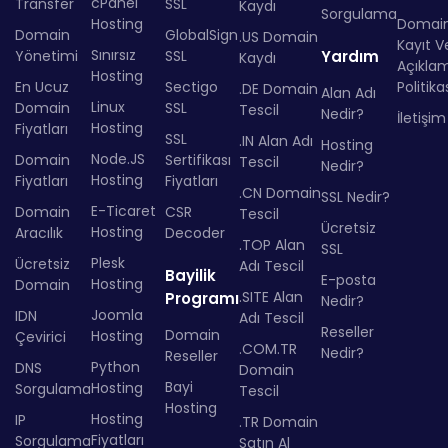
cPanel
Transfer
SSL
Kaydı
Sorgulama
Hosting
Domai
Domain
GlobalSign
.US Domain
Kayıt Ve
Sınırsız
Yönetimi
SSL
Yardım
Kaydı
Açıkla
Hosting
En Ucuz
Sectigo
Politika
.DE Domain
Alan Adı
Linux
Domain
SSL
Tescil
Nedir?
İletişim
Hosting
Fiyatları
SSL
.IN Alan Adı
Hosting
Node.JS
Domain
Sertifikası
Tescil
Nedir?
Hosting
Fiyatları
Fiyatları
.CN Domain
SSL Nedir?
E-Ticaret
Domain
CSR
Tescil
Ücretsiz
Hosting
Aracılık
Decoder
.TOP Alan
SSL
Plesk
Ücretsiz
Adı Tescil
Bayilik
E-posta
Hosting
Domain
.SITE Alan
Programı
Nedir?
Joomla
IDN
Adı Tescil
Reseller
Domain
Hosting
Çevirici
.COM.TR
Nedir?
Reseller
Python
DNS
Domain
Bayi
Hosting
Sorgulama
Tescil
Hosting
Hosting
IP
.TR Domain
Fiyatları
Sorgulama
Satın Al