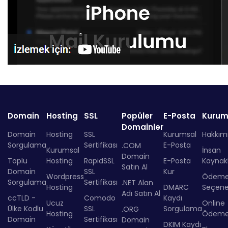
Domain
Hosting
SSL
Popüler
E-Posta
Kurum
Domainler
Domain
Hosting
SSL
Kurumsal
Hakkım
Sorgulama
Sertifikası
E-Posta
.COM
Kurumsal
İnsan
Domain
Toplu
Hosting
RapidSSL
E-Posta
Kaynakl
Satın Al
Domain
SSL
Kur
Wordpress
Ödem
Sorgulama
Sertifikası
.NET Alan
Hosting
DMARC
Seçenek
Adı Satın Al
ccTLD -
Comodo
Kaydı
Ucuz
Online
Ülke Kodlu
SSL
Sorgulama
.ORG
Hosting
Ödem
Domain
Sertifikası
Domain
DKIM Kaydı