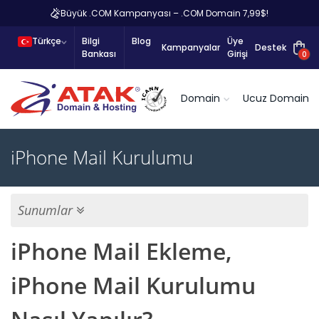
Büyük .COM Kampanyası – .COM Domain 7,99$!
Türkçe
Bilgi
Blog
Üye
Kampanyalar
Destek
Bankası
Girişi
0
Domain
Ucuz Domain
iPhone Mail Kurulumu
Sunumlar
iPhone Mail Ekleme,
iPhone Mail Kurulumu