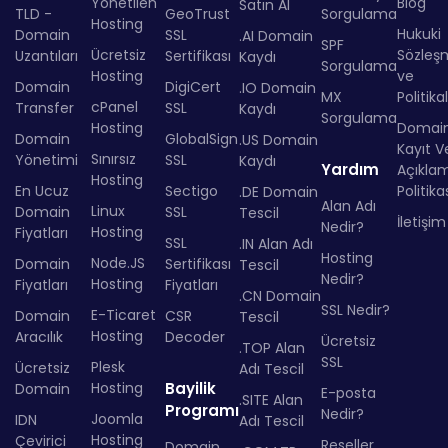
Yönetilen
Blog
Satın Al
TLD -
GeoTrust
Sorgulama
Hosting
Hukuki
Domain
SSL
.AI Domain
SPF
Ücretsiz
Sözleş
Uzantıları
Sertifikası
Kaydı
Sorgulama
Hosting
ve
Domain
DigiCert
.IO Domain
MX
Politika
cPanel
Transfer
SSL
Kaydı
Sorgulama
Hosting
Domai
Domain
GlobalSign
.US Domain
Kayıt Ve
Sınırsız
Yönetimi
SSL
Kaydı
Yardım
Açıkla
Hosting
En Ucuz
Sectigo
Politika
.DE Domain
Alan Adı
Linux
Domain
SSL
Tescil
İletişim
Nedir?
Hosting
Fiyatları
SSL
.IN Alan Adı
Hosting
Node.JS
Domain
Sertifikası
Tescil
Nedir?
Hosting
Fiyatları
Fiyatları
.CN Domain
SSL Nedir?
E-Ticaret
Domain
CSR
Tescil
Hosting
Aracılık
Decoder
Ücretsiz
.TOP Alan
SSL
Plesk
Ücretsiz
Adı Tescil
Hosting
Bayilik
Domain
E-posta
.SITE Alan
Programı
Nedir?
Joomla
IDN
Adı Tescil
Hosting
Çevirici
Reseller
Domain