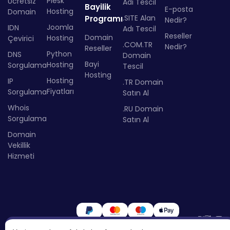
Plesk
Ücretsiz
Adı Tescil
Bayilik
E-posta
Hosting
Domain
.SITE Alan
Programı
Nedir?
Joomla
IDN
Adı Tescil
Reseller
Domain
Hosting
Çevirici
.COM.TR
Nedir?
Reseller
Python
DNS
Domain
Bayi
Hosting
Sorgulama
Tescil
Hosting
Hosting
IP
.TR Domain
Fiyatları
Sorgulama
Satın Al
Whois
.RU Domain
Sorgulama
Satın Al
Domain
Vekillik
Hizmeti