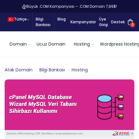
Büyük .COM Kampanyası – .COM Domain 7,99$!
Türkçe
Bilgi
Blog
Üye
Kampanyalar
Destek
Bankası
Girişi
0
Domain
Ucuz Domain
Hosting
Wordpress Hostin
Atak Domain
Bilgi Bankası
Hosting