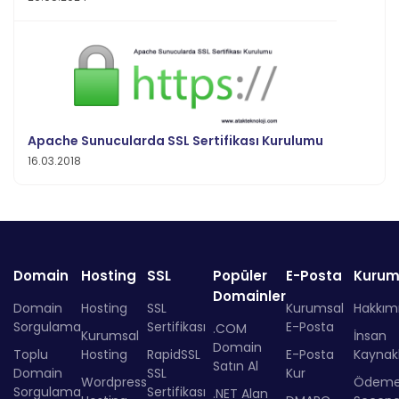
Apache Sunucularda SSL Sertifikası Kurulumu
16.03.2018
Domain
Hosting
SSL
Popüler
E-Posta
Kurum
Domainler
Domain
Hosting
SSL
Kurumsal
Hakkım
Sorgulama
Sertifikası
E-Posta
.COM
Kurumsal
İnsan
Domain
Toplu
Hosting
RapidSSL
E-Posta
Kaynakl
Satın Al
Domain
SSL
Kur
Wordpress
Ödem
Sorgulama
Sertifikası
.NET Alan