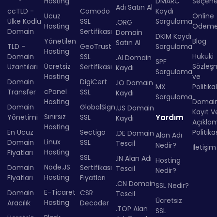
Hosting
DMARC
Seçenek
Adı Satın Al
ccTLD -
Comodo
Kaydı
Ucuz
Online
Ülke Kodlu
SSL
Sorgulama
.ORG
Hosting
Ödem
Domain
Sertifikası
Domain
DKIM Kaydı
Yönetilen
Blog
Satın Al
TLD -
GeoTrust
Sorgulama
Hosting
Hukuki
Domain
SSL
.AI Domain
SPF
Ücretsiz
Sözleş
Uzantıları
Sertifikası
Kaydı
Sorgulama
Hosting
ve
Domain
DigiCert
.IO Domain
MX
Politika
cPanel
Transfer
SSL
Kaydı
Sorgulama
Hosting
Domai
Domain
GlobalSign
.US Domain
Kayıt Ve
Sınırsız
Yönetimi
SSL
Yardım
Kaydı
Açıkla
Hosting
En Ucuz
Sectigo
Politika
.DE Domain
Alan Adı
Linux
Domain
SSL
Tescil
Nedir?
İletişim
Hosting
Fiyatları
SSL
.IN Alan Adı
Hosting
Node.JS
Domain
Sertifikası
Tescil
Nedir?
Hosting
Fiyatları
Fiyatları
.CN Domain
SSL Nedir?
E-Ticaret
Domain
CSR
Tescil
Ücretsiz
Hosting
Aracılık
Decoder
.TOP Alan
SSL